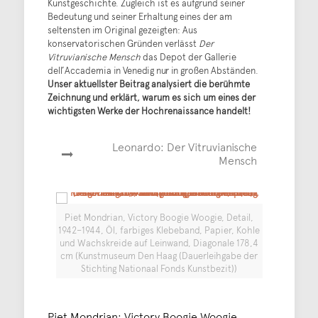
Kunstgeschichte. Zugleich ist es aufgrund seiner
Bedeutung und seiner Erhaltung eines der am
seltensten im Original gezeigten: Aus
konservatorischen Gründen verlässt
Der
Vitruvianische Mensch
das Depot der Gallerie
dell’Accademia in Venedig nur in großen Abständen.
Unser aktuellster Beitrag analysiert die berühmte
Zeichnung und erklärt, warum es sich um eines der
wichtigsten Werke der Hochrenaissance handelt!
Leonardo: Der Vitruvianische
Mensch
Piet Mondrian, Victory Boogie Woogie, Detail,
1942–1944, Öl, farbiges Klebeband, Papier, Kohle
und Wachskreide auf Leinwand, Diagonale 178,4
cm (Kunstmuseum Den Haag (Dauerleihgabe der
Stichting Nationaal Fonds Kunstbezit))
Piet Mondrian: Victory Boogie Woogie