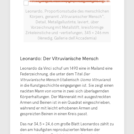
Leonardo, Proportionsstudie des menschlichen
Körpers, genannt „Vitruvianischer Mensch“,
Detail, Metallgallustinte, laviert, über
Vorzeichnung mit Metallstift; kreisförmige
Zirkeleinstiche und -vertiefungen, 345 × 246 mm
(Venedig, Gallerie dell’Accademia)
Leonardo: Der Vitruvianische Mensch
Leonardo da Vinci schuf um 1490 eine in Mailand eine
Federzeichnung, die unter dem Titel
Der
Vitruvianische Mensch
(italienisch
Uomo Vitruviano
)
in die Kunstgeschichte eingegangen ist. Sie zeigt einen
nackten Mann von vorne in zwei sich überlagernden
Körperhaltungen. Der Männerakt mit ausgestreckten
Armen und Beinen ist in ein Quadrat eingeschrieben,
während er mit leicht erhobenen Armen und
gespreizten Beinen in einen Kreis passt.
Das nur 34,5 × 24,6 cm große Blatt Leonardos zählt zu
den am häufigsten reproduzierten Werken der