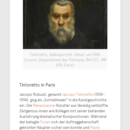
Tintoretto, Selbstporträt, Detail, um 1588
(Louvre, Département des Peintures, INV 572 ; MR
495, Paris)
Tintoretto in Paris
Jacopo Robusti, genannt
Jacopo Tintoretto
(1518–
1594), ging als „Schnellmaler“ in die Kunstgeschichte
ein. Der
Renaissance
-Künstler aus Venedig verblüffte
Zeitgenoss:innen wie Kollegen mit seiner behänden
Ausführung dramatischer Kompositionen. Während
der betagte
Tizian
sich der Auftraggeberschaft
gekrönter Häupter sicher sein konnte und
Paolo