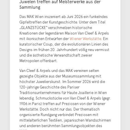
Juwelen treffen auf Meisterwerke aus der
Sammlung
Das MAK Wien inszeniert ab Juni 2026 ein funkelndes
Gipfeltreffen der Kunstgeschichte. Unter dem Titel
„GLANZSTÜCKE“ verschmelzen historische
Kreationen der legendären Maison Van Cleef & Arpels
mit ikonischen Entwürfen der
Wiener Werkstätte
. Ein
kuratorischer Coup, der die evolutionären Linien des
Designs im frühen 20. Jahrhundert völlig neu vermisst
und die ästhetische Verwandtschaft zweier
Metropolen offenbart.
Van Cleef & Arpels und das MAK vereinen selten
gezeigte Objekte aus der Museumssammlung mit
höchster Juwelierskunst. Im Sommer 2026 wird die
120-jährige Geschichte des Pariser
Traditionsunternehmens für Haute Joaillerie in Wien
lebendig. Schmuckstücke von Van Cleef & Arpels (gegr.
1906 in Paris) treffen auf Preziosen von der Wiener
Werkstätte. Doch nicht nur das. Der thematisch
organisierte Rundgang verbindet Preziosen mit
mittelalterlichen Textilien, japanischen Wandschirmen
und anderen berühmten Sammlungsobjekten des