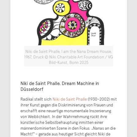
Niki de Saint Phalle, I am the Nana Dream House,
1967, Druck © Niki Charitable Art Foundation / VG
Bild-Kunst, Bonn 2025
Niki de Saint Phalle. Dream Machine in
Düsseldorf
Radikal stellt sich
Niki de Saint Phalle
(1930–2002) mit
ihrer Kunst gegen die Diskriminierung von Frauen und
erschafft eine neuartige monumentale Inszenierung
von Weiblichkeit. In der Wahrnehmung rückt ihre
künstlerische Selbstbehauptung inmitten einer
männerdominierten Szene in den Fokus. „Nanas an die
Macht!“ – gerade aus heutiger Sicht gleicht Niki de