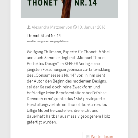
Alexandra Matzner
von
10. Januar 2016
Thonet Stuhl Nr. 14
Perfektes Design - von Wolfgang Thillmann
Wolfgang Thillmann, Experte für Thonet-Möbel
und auch Sammler, legt mit „Michael Thonet.
Perfektes Design“ im KERBER Verlag seine
jüngsten Forschungsergebnisse zur Entwicklung
des „Consumsessels Nr. 14“ vor. In ihm sieht
der Autor den Beginn des modernen Designs,
sei der Sessel doch reine Zweckform und
befriedige keine Repräsentationsbedürfnisse.
Dennoch ermöglichte das 1856 privilegierte
Herstellungsverfahren Thonet, konkurrenzlos
billige Möbel herzustellen, die leicht und
dauerhaft haltbar aus massiv gebogenem Holz
gefertigt wurden.
Weiter lesen