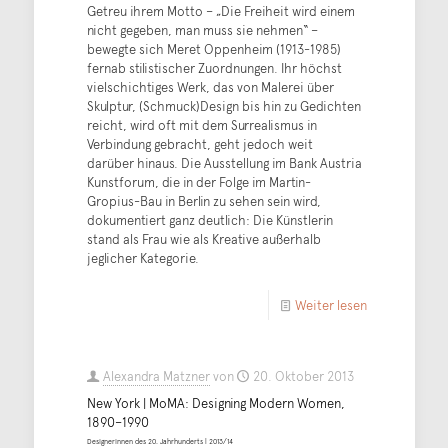
Getreu ihrem Motto – „Die Freiheit wird einem
nicht gegeben, man muss sie nehmen“ –
bewegte sich Meret Oppenheim (1913-1985)
fernab stilistischer Zuordnungen. Ihr höchst
vielschichtiges Werk, das von Malerei über
Skulptur, (Schmuck)Design bis hin zu Gedichten
reicht, wird oft mit dem Surrealismus in
Verbindung gebracht, geht jedoch weit
darüber hinaus. Die Ausstellung im Bank Austria
Kunstforum, die in der Folge im Martin-
Gropius-Bau in Berlin zu sehen sein wird,
dokumentiert ganz deutlich: Die Künstlerin
stand als Frau wie als Kreative außerhalb
jeglicher Kategorie.
Weiter lesen
Alexandra Matzner
von
20. Oktober 2013
New York | MoMA: Designing Modern Women,
1890–1990
Designerinnen des 20. Jahrhunderts | 2013/14