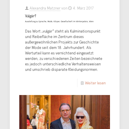
Alexandra Matzner
von
4. März 2017
Vulgär?
Ausstellung zu Sprache, Mode, Körper, Gesellschaft im Winterpalais, Wien
Das Wort „vulgär“ steht als Kulminationspunkt
und Reibefläche im Zentrum dieses
außergewöhnlichen Projekts zur Geschichte
der Mode seit dem 18. Jahrhundert. Als
Werturteil kann es vernichtend eingesetzt
werden, zu verschiedenen Zeiten bezeichnete
es jedoch unterschiedliche Verhaltensweisen
und umschrieb disparate Kleidungsnormen.
Weiter lesen