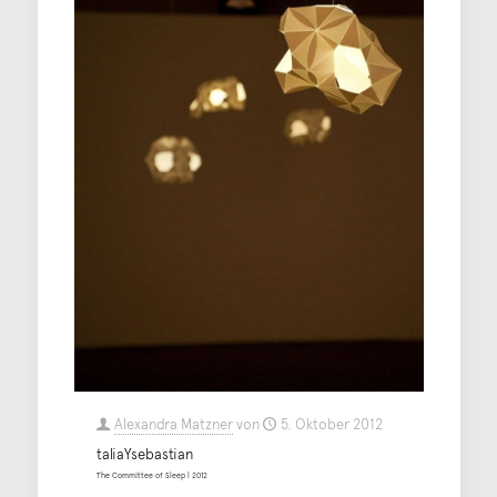
Alexandra Matzner
von
5. Oktober 2012
taliaYsebastian
The Committee of Sleep | 2012