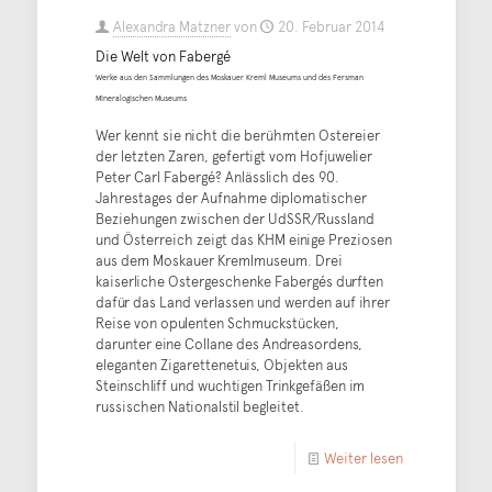
Alexandra Matzner
von
20. Februar 2014
Die Welt von Fabergé
Werke aus den Sammlungen des Moskauer Kreml Museums und des Fersman
Mineralogischen Museums
Wer kennt sie nicht die berühmten Ostereier
der letzten Zaren, gefertigt vom Hofjuwelier
Peter Carl Fabergé? Anlässlich des 90.
Jahrestages der Aufnahme diplomatischer
Beziehungen zwischen der UdSSR/Russland
und Österreich zeigt das KHM einige Preziosen
aus dem Moskauer Kremlmuseum. Drei
kaiserliche Ostergeschenke Fabergés durften
dafür das Land verlassen und werden auf ihrer
Reise von opulenten Schmuckstücken,
darunter eine Collane des Andreasordens,
eleganten Zigarettenetuis, Objekten aus
Steinschliff und wuchtigen Trinkgefäßen im
russischen Nationalstil begleitet.
Weiter lesen