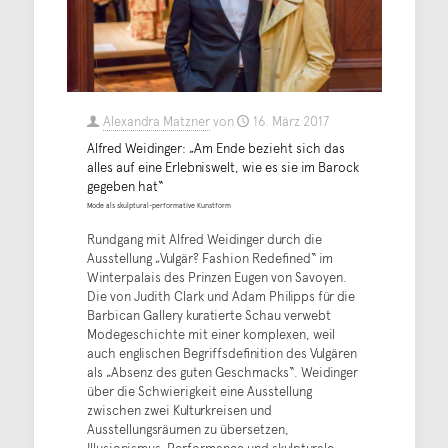
Alexandra Matzner
von
16. März 2017
Alfred Weidinger: „Am Ende bezieht sich das
alles auf eine Erlebniswelt, wie es sie im Barock
gegeben hat“
Mode als skulptural-performative Kunstform
Rundgang mit Alfred Weidinger durch die
Ausstellung „Vulgär? Fashion Redefined“ im
Winterpalais des Prinzen Eugen von Savoyen.
Die von Judith Clark und Adam Philipps für die
Barbican Gallery kuratierte Schau verwebt
Modegeschichte mit einer komplexen, weil
auch englischen Begriffsdefinition des Vulgären
als „Absenz des guten Geschmacks“. Weidinger
über die Schwierigkeit eine Ausstellung
zwischen zwei Kulturkreisen und
Ausstellungsräumen zu übersetzen,
Illusionismus, Performance und skulpturale