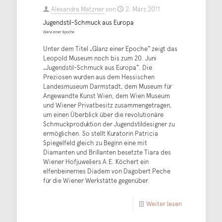
Alexandra Matzner
von
2. März 2011
Jugendstil-Schmuck aus Europa
Glanz einer Epoche
Unter dem Titel „Glanz einer Epoche“ zeigt das
Leopold Museum noch bis zum 20. Juni
„Jugendstil-Schmuck aus Europa“. Die
Preziosen wurden aus dem Hessischen
Landesmuseum Darmstadt, dem Museum für
Angewandte Kunst Wien, dem Wien Museum
und Wiener Privatbesitz zusammengetragen,
um einen Überblick über die revolutionäre
Schmuckproduktion der Jugendstildesigner zu
ermöglichen. So stellt Kuratorin Patricia
Spiegelfeld gleich zu Beginn eine mit
Diamanten und Brillanten besetzte Tiara des
Wiener Hofjuweliers A.E. Köchert ein
elfenbeinernes Diadem von Dagobert Peche
für die Wiener Werkstätte gegenüber.
Weiter lesen