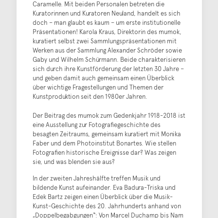
Caramelle. Mit beiden Personalen betreten die
Kuratorinnen und Kuratoren Neuland, handelt es sich
doch – man glaubt es kaum – um erste institutionelle
Präsentationen! Karola Kraus, Direktorin des mumok,
kuratiert selbst zwei Sammlungspräsentationen mit
Werken aus der Sammlung Alexander Schröder sowie
Gaby und Wilhelm Schürmann. Beide charakterisieren
sich durch ihre Kunstförderung der letzten 30 Jahre –
und geben damit auch gemeinsam einen Überblick
über wichtige Fragestellungen und Themen der
Kunstproduktion seit den 1980er Jahren.
Der Beitrag des mumok zum Gedenkjahr 1918-2018 ist
eine Ausstellung zur Fotografiegeschichte des
besagten Zeitraums, gemeinsam kuratiert mit Monika
Faber und dem Photoinstitut Bonartes. Wie stellen
Fotografien historische Ereignisse dar? Was zeigen
sie, und was blenden sie aus?
In der zweiten Jahreshälfte treffen Musik und
bildende Kunst aufeinander. Eva Badura-Triska und
Edek Bartz zeigen einen Überblick über die Musik-
Kunst-Geschichte des 20. Jahrhunderts anhand von
„Doppelbegabgungen“: Von Marcel Duchamp bis Nam