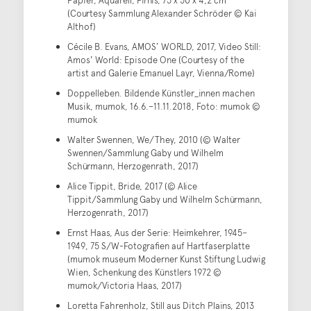
Papier, Aquarell, Firnis, 75 x 50 x 4,2 cm
(Courtesy Sammlung Alexander Schröder © Kai
Althof)
Cécile B. Evans, AMOS’ WORLD, 2017, Video Still:
Amos' World: Episode One (Courtesy of the
artist and Galerie Emanuel Layr, Vienna/Rome)
Doppelleben. Bildende Künstler_innen machen
Musik, mumok, 16.6.–11.11.2018, Foto: mumok ©
mumok
Walter Swennen, We/They, 2010 (© Walter
Swennen/Sammlung Gaby und Wilhelm
Schürmann, Herzogenrath, 2017)
Alice Tippit, Bride, 2017 (© Alice
Tippit/Sammlung Gaby und Wilhelm Schürmann,
Herzogenrath, 2017)
Ernst Haas, Aus der Serie: Heimkehrer, 1945–
1949, 75 S/W-Fotografien auf Hartfaserplatte
(mumok museum Moderner Kunst Stiftung Ludwig
Wien, Schenkung des Künstlers 1972 ©
mumok/Victoria Haas, 2017)
Loretta Fahrenholz, Still aus Ditch Plains, 2013