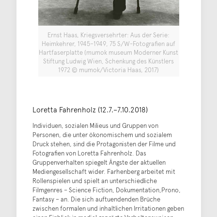
Ernst Haas, Kriegsversehrter: Aus der Serie:
Heimkehrer, 1945–1949, 75 S/W-Fotografien auf
Hartfaserplatte (mumok museum Moderner Kunst
Stiftung Ludwig Wien, Schenkung des Künstlers
1972 © mumok/Victoria Haas, 2017)
Loretta Fahrenholz (12.7.–7.10.2018)
Individuen, sozialen Milieus und Gruppen von
Personen, die unter ökonomischem und sozialem
Druck stehen, sind die Protagonisten der Filme und
Fotografien von Loretta Fahrenholz. Das
Gruppenverhalten spiegelt Ängste der aktuellen
Mediengesellschaft wider. Farhenberg arbeitet mit
Rollenspielen und spielt an unterschiedliche
Filmgenres – Science Fiction, Dokumentation,Prono,
Fantasy – an. Die sich auftuendenden Brüche
zwischen formalen und inhaltlichen Irritationen geben