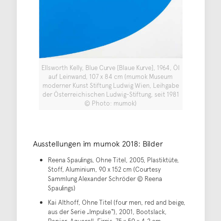
Ellsworth Kelly, Blue Curve [Blaue Kurve], 1964, Öl
auf Leinwand, 107 x 84 cm (mumok Museum
moderner Kunst Stiftung Ludwig Wien, Leihgabe
der Österreichischen Ludwig-Stiftung, seit 1981
© Photo: mumok)
Ausstellungen im mumok 2018: Bilder
Reena Spaulings, Ohne Titel, 2005, Plastiktüte,
Stoff, Aluminium, 90 x 152 cm (Courtesy
Sammlung Alexander Schröder © Reena
Spaulings)
Kai Althoff, Ohne Titel (four men, red and beige,
aus der Serie „Impulse“), 2001, Bootslack,