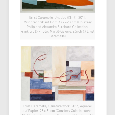
Ernst Caramelle, Untitled (Klimt), 2011,
Mischtechnik auf Holz, 47 x 69,7 cm (Courtesy
Philip and Alexandra Burchard Collection,
Frankfurt © Photo: Mai 36 Galerie, Zürich © Ernst
Caramelle)
Ernst Caramelle, signature work, 2013, Aquarell
auf Papier, 23 x 31 cm (Courtesy Galerie nächst