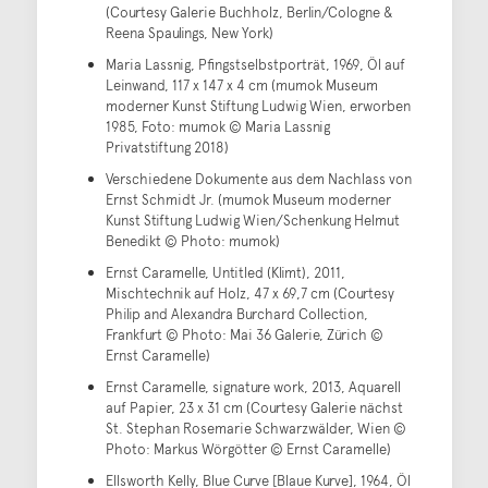
(Courtesy Galerie Buchholz, Berlin/Cologne &
Reena Spaulings, New York)
Maria Lassnig, Pfingstselbstporträt, 1969, Öl auf
Leinwand, 117 x 147 x 4 cm (mumok Museum
moderner Kunst Stiftung Ludwig Wien, erworben
1985, Foto: mumok © Maria Lassnig
Privatstiftung 2018)
Verschiedene Dokumente aus dem Nachlass von
Ernst Schmidt Jr. (mumok Museum moderner
Kunst Stiftung Ludwig Wien/Schenkung Helmut
Benedikt © Photo: mumok)
Ernst Caramelle, Untitled (Klimt), 2011,
Mischtechnik auf Holz, 47 x 69,7 cm (Courtesy
Philip and Alexandra Burchard Collection,
Frankfurt © Photo: Mai 36 Galerie, Zürich ©
Ernst Caramelle)
Ernst Caramelle, signature work, 2013, Aquarell
auf Papier, 23 x 31 cm (Courtesy Galerie nächst
St. Stephan Rosemarie Schwarzwälder, Wien ©
Photo: Markus Wörgötter © Ernst Caramelle)
Ellsworth Kelly, Blue Curve [Blaue Kurve], 1964, Öl