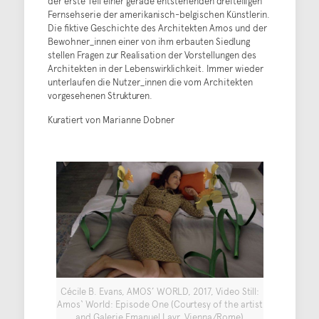
der erste Teil einer gerade entstehenden dreiteiligen
Fernsehserie der amerikanisch-belgischen Künstlerin.
Die fiktive Geschichte des Architekten Amos und der
Bewohner_innen einer von ihm erbauten Siedlung
stellen Fragen zur Realisation der Vorstellungen des
Architekten in der Lebenswirklichkeit. Immer wieder
unterlaufen die Nutzer_innen die vom Architekten
vorgesehenen Strukturen.
Kuratiert von Marianne Dobner
Cécile B. Evans, AMOS’ WORLD, 2017, Video Still:
Amos‘ World: Episode One (Courtesy of the artist
and Galerie Emanuel Layr, Vienna/Rome)