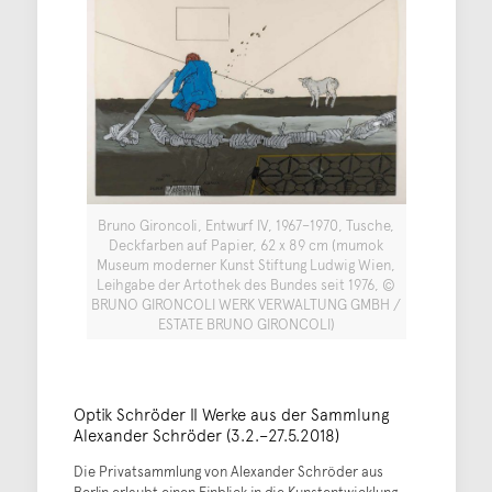
Bruno Gironcoli, Entwurf IV, 1967–1970, Tusche,
Deckfarben auf Papier, 62 x 89 cm (mumok
Museum moderner Kunst Stiftung Ludwig Wien,
Leihgabe der Artothek des Bundes seit 1976, ©
BRUNO GIRONCOLI WERK VERWALTUNG GMBH /
ESTATE BRUNO GIRONCOLI)
Optik Schröder II Werke aus der Sammlung
Alexander Schröder (3.2.–27.5.2018)
Die Privatsammlung von Alexander Schröder aus