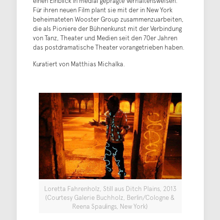
einen Einblick in medial geprägte Verhaltensweisen.
Für ihren neuen Film plant sie mit der in New York
beheimateten Wooster Group zusammenzuarbeiten,
die als Pioniere der Bühnenkunst mit der Verbindung
von Tanz, Theater und Medien seit den 70er Jahren
das postdramatische Theater vorangetrieben haben.
Kuratiert von Matthias Michalka.
Loretta Fahrenholz, Still aus Ditch Plains, 2013
(Courtesy Galerie Buchholz, Berlin/Cologne &
Reena Spaulings, New York)