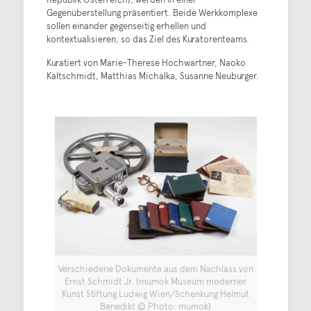
Gegenüberstellung präsentiert. Beide Werkkomplexe
sollen einander gegenseitig erhellen und
kontextualisieren, so das Ziel des Kuratorenteams.
Kuratiert von Marie-Therese Hochwartner, Naoko
Kaltschmidt, Matthias Michalka, Susanne Neuburger.
Verschiedene Dokumente aus dem Nachlass von
Ernst Schmidt Jr. (mumok Museum moderner
Kunst Stiftung Ludwig Wien/Schenkung Helmut
Benedikt © Photo: mumok)