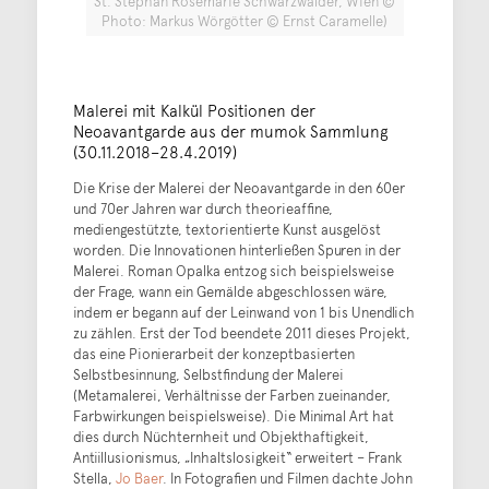
St. Stephan Rosemarie Schwarzwälder, Wien ©
Photo: Markus Wörgötter © Ernst Caramelle)
Malerei mit Kalkül Positionen der
Neoavantgarde aus der mumok Sammlung
(30.11.2018–28.4.2019)
Die Krise der Malerei der Neoavantgarde in den 60er
und 70er Jahren war durch theorieaffine,
mediengestützte, textorientierte Kunst ausgelöst
worden. Die Innovationen hinterließen Spuren in der
Malerei. Roman Opalka entzog sich beispielsweise
der Frage, wann ein Gemälde abgeschlossen wäre,
indem er begann auf der Leinwand von 1 bis Unendlich
zu zählen. Erst der Tod beendete 2011 dieses Projekt,
das eine Pionierarbeit der konzeptbasierten
Selbstbesinnung, Selbstfindung der Malerei
(Metamalerei, Verhältnisse der Farben zueinander,
Farbwirkungen beispielsweise). Die Minimal Art hat
dies durch Nüchternheit und Objekthaftigkeit,
Antiillusionismus, „Inhaltslosigkeit“ erweitert – Frank
Stella,
Jo Baer
. In Fotografien und Filmen dachte John