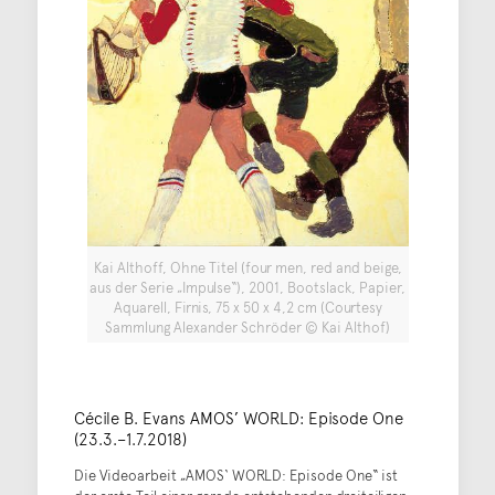
Kai Althoff, Ohne Titel (four men, red and beige,
aus der Serie „Impulse“), 2001, Bootslack, Papier,
Aquarell, Firnis, 75 x 50 x 4,2 cm (Courtesy
Sammlung Alexander Schröder © Kai Althof)
Cécile B. Evans AMOS’ WORLD: Episode One
(23.3.–1.7.2018)
Die Videoarbeit „AMOS‘ WORLD: Episode One“ ist