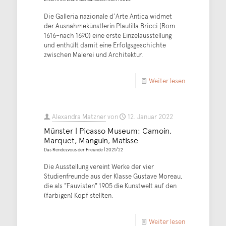
Die Galleria nazionale d’Arte Antica widmet
der Ausnahmekünstlerin Plautilla Bricci (Rom
1616–nach 1690) eine erste Einzelausstellung
und enthüllt damit eine Erfolgsgeschichte
zwischen Malerei und Architektur.
Weiter lesen
Alexandra Matzner
von
12. Januar 2022
Münster | Picasso Museum: Camoin,
Marquet, Manguin, Matisse
Das Rendezvous der Freunde | 2021/22
Die Ausstellung vereint Werke der vier
Studienfreunde aus der Klasse Gustave Moreau,
die als "Fauvisten" 1905 die Kunstwelt auf den
(farbigen) Kopf stellten.
Weiter lesen