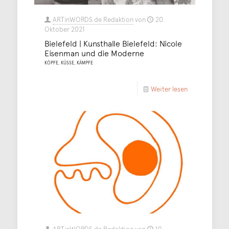
ARTinWORDS.de Redaktion
von
20.
Oktober 2021
Bielefeld | Kunsthalle Bielefeld: Nicole
Eisenman und die Moderne
KÖPFE, KÜSSE, KÄMPFE
Weiter lesen
ARTinWORDS.de Redaktion
von
19.