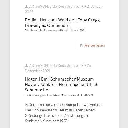
ARTinWORDS.de Redaktion
von
2. Januar
2022
Berlin | Haus am Waldsee: Tony Cragg.
Drawing as Continuum
Arbeiten auf Papier von den 1980ern bis heute | 2021
Weiter lesen
ARTinWORDS.de Redaktion
von
26.
Dezember 2021
Hagen | Emil Schumacher Museum
Hagen: Konkret! Hommage an Ulrich
Schumacher
Die Sammlung des Josef Albers Museums Quadrat | 2021/22
In Gedenken an Ulrich Schumacher widmet das
Emil Schumacher Museum in Hagen seinem
Gründungsdirektor eine Ausstellung zur
Konkreten Kunst seit 1923.