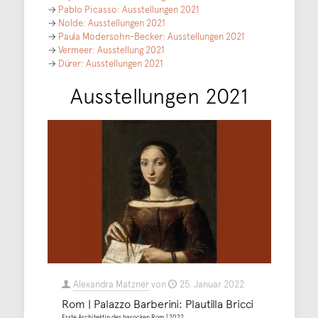
→
Pablo Picasso: Ausstellungen 2021
→
Nolde: Ausstellungen 2021
→
Paula Modersohn-Becker: Ausstellungen 2021
→
Vermeer: Ausstellung 2021
→
Dürer: Ausstellungen 2021
Ausstellungen 2021
Alexandra Matzner
von
25. Januar 2022
Rom | Palazzo Barberini: Plautilla Bricci
Erste Architektin des barocken Rom | 2022