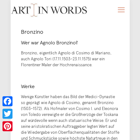
Bronzino
Wer war Agnolo Bronzino?
Bronzino, eigentlich Agnolo di Cosimo di Mariano,
auch Agnolo Tori (17.11.1503–23.11.1575) war ein
Florentiner Maler der Hochrenaissance.
Werke
Wenige Künstler haben das Bild der Medici-Dynastie
so geprägt wie Agnolo di Cosimo, genannt Bronzino
(1503–1572). Als Hofmaler von Cosimo I. und Eleonora
Facebook
von Toledo verewigte er die Großherzöge der Toskana
auf würdevolle wenn auch statuarische Weise. Er und
Twitter
seine aristokratischen Auftraggeber legten Wert auf
die Wiedergabe von Oberflächenqualitäten der Stoffe
Pinterest
und Schmuckstücke sowie höchste Naturtreue in den