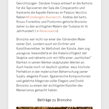
Gesichtszügen. Darüber hinaus entwarf er die Kartons
für die Tapisserien der Sala dei Cinquecento und
freskierte die Kapelle Elenoras im Palazzo Vecchio.
Neben
Michelangelo Buonarroti
, Andrea del Sarto,
Rosso Fiorentino und Pontormo gehörte Bronzino
daher zu den wichtigsten Malern der Toskana im 16.
Jahrhundert (→
Renaissance
).
Bronzino war nicht nur einer der führenden Maler
seiner Zeit, sondern auch ein Dichter und
Kunsttheoretiker. Im Wettstreit der Künste, dem sog.
paragone
, bewunderte er die Vielansichtigkeit der
Skulptur und näherte sich mit Hilfe einer „sachlichen“
Klarheit in seinen Werken skulpturalen Werten an.
Auch heute noch ist deutlich spürbar, dass höchste
Perfektion in der malerischen Beherrschung seiner
Sujets, elegante Posen, figurenreiche Kompositionen
und gelehrte Allegorien voller Eleganz und Erotik
Bronzino zu einem der wichtigsten Künstler des
Manierismus gemacht haben.
Beiträge zu Bronzino