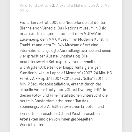
Veröffentlicht von
Alexandra Matzner
von
3. Mai
2016
Fiona Tan vertrat 2009 die Niederlande auf der 53.
Biennale von Venedig. Das Nationalmuseum in Oslo
organisierte nun gemeinsam mit dem MUDAM in
Luxemburg, dem MMK Museum für Moderne Kunst in
Frankfurt und dem Tel Aviv Museum of Art eine
international angelegte Ausstellungstournee und einen
viersprachigen Ausstellungskatalog. Die
beachtenswerte Retrospektive versammelt die
wichtigsten Arbeiten der knapp fünfzigjährigen
Künstlerin, wie „A Lapse of Memory“ (2007, 24 Min. HD
Film), „Vox Populi“ (2004–2012) und „Nellie“ (2013, 3
Min. 9 Sec. Videoinstallation), ergänzt durch das
aktuelle Video-Triptychon „Ghost Dwellings I-III“. In
diesen Foto- und Film-Installationen untersucht die
heute in Amsterdam arbeitende Tan das
spannungsvolle Verhältnis zwischen Erlebtem und
1
Erinnertem, zwischen Ost und West
, zwischen
Artefakten und den von ihnen gespiegelten
Wirklichkeiten.