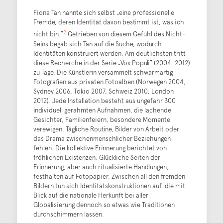
Fiona Tan nannte sich selbst „eine professionelle
Fremde, deren Identität davon bestimmt ist, was ich
2
nicht bin.“
Getrieben von diesem Gefühl des Nicht-
Seins begab sich Tan auf die Suche, wodurch
Identitäten konstruiert werden. Am deutlichsten tritt
diese Recherche in der Serie „Vox Populi“ (2004–2012)
zu Tage. Die Künstlerin versammelt schwarmartig
Fotografien aus privaten Fotoalben (Norwegen 2004,
Sydney 2006, Tokio 2007, Schweiz 2010, London
2012). Jede Installation besteht aus ungefähr 300
individuell gerahmten Aufnahmen, die lachende
Gesichter, Familienfeiern, besondere Momente
verewigen. Tägliche Routine, Bilder von Arbeit oder
das Drama zwischenmenschlicher Beziehungen
fehlen. Die kollektive Erinnerung berichtet von
fröhlichen Existenzen. Glückliche Seiten der
Erinnerung, aber auch ritualisierte Handlungen,
festhalten auf Fotopapier. Zwischen all den fremden
Bildern tun sich Identitätskonstruktionen auf, die mit
Blick auf die nationale Herkunft bei aller
Globalisierung dennoch so etwas wie Traditionen
durchschimmern lassen.