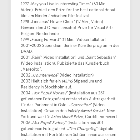
1997 „May you Live in Interesting Times“ (60 Min.
Video). Erhielt den Prize for the best national debut
film am Niederländischen Filmfestival.
1998 „Linnaeus‘ Flower Clock“ (17 Min., Video).
Gewann den J.C. van Lanschot Prize for Visual Arts
Belgien, Niederlande.
1999 „Facing Forward“ (11 Min., Videointallation)
2001–2002 Stipendium Berliner Künstlerprogramm des
DAAD.
2001 „Rain“ (Video Installation) und „Saint Sebastian“
(Video Installation). Publizierte das Künstlerbuch
„Marebito“.
2002 „
Countenance
“ (Video Installation)
2003 Hielt sich für ein
IASPIS
Stipendium und
Residency in Stockholm auf.
2004 „
Vox Populi
Norway
“ (Installation aus 267
gefundenen Fotografien) entstand als Auftragsarbeit
für das Parlament in Oslo. „
Correction
“ (Video
Installation). Gewann den
Infinity Award for Art
, New
York und war für
Artes Mundi Prize
, Cardiff, nominiert.
2006 „
Vox Populi
Sydney
“ (Installation aus 301
gefundenen Fotografien), „
The Changeling
“ (digitale
Installation mit Porträts von Schüer_innen aus einem