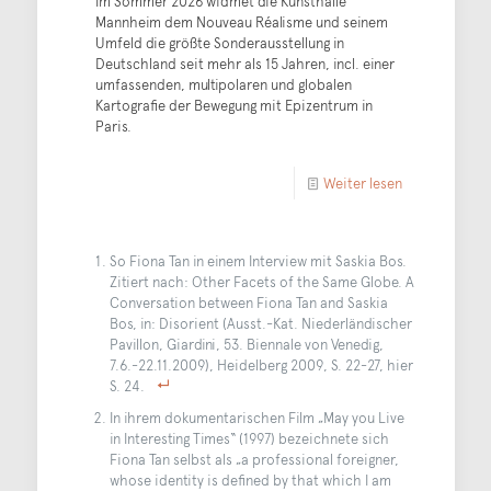
Im Sommer 2026 widmet die Kunsthalle
Mannheim dem Nouveau Réalisme und seinem
Umfeld die größte Sonderausstellung in
Deutschland seit mehr als 15 Jahren, incl. einer
umfassenden, multipolaren und globalen
Kartografie der Bewegung mit Epizentrum in
Paris.
Weiter lesen
So Fiona Tan in einem Interview mit Saskia Bos.
Zitiert nach: Other Facets of the Same Globe. A
Conversation between Fiona Tan and Saskia
Bos, in: Disorient (Ausst.-Kat. Niederländischer
Pavillon, Giardini, 53. Biennale von Venedig,
7.6.-22.11.2009), Heidelberg 2009, S. 22-27, hier
S. 24.
In ihrem dokumentarischen Film „May you Live
in Interesting Times“ (1997) bezeichnete sich
Fiona Tan selbst als „a professional foreigner,
whose identity is defined by that which I am