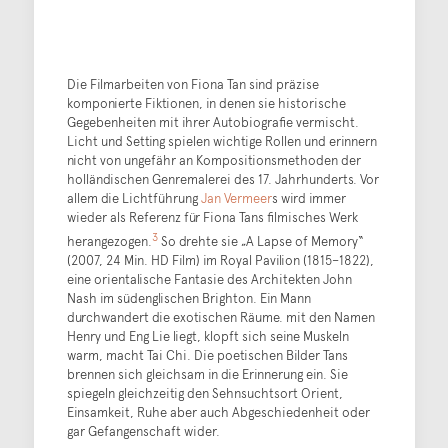
Die Filmarbeiten von Fiona Tan sind präzise
komponierte Fiktionen, in denen sie historische
Gegebenheiten mit ihrer Autobiografie vermischt.
Licht und Setting spielen wichtige Rollen und erinnern
nicht von ungefähr an Kompositionsmethoden der
holländischen Genremalerei des 17. Jahrhunderts. Vor
allem die Lichtführung
Jan Vermeer
s wird immer
wieder als Referenz für Fiona Tans filmisches Werk
3
herangezogen.
So drehte sie „A Lapse of Memory“
(2007, 24 Min. HD Film) im Royal Pavilion (1815–1822),
eine orientalische Fantasie des Architekten John
Nash im südenglischen Brighton. Ein Mann
durchwandert die exotischen Räume. mit den Namen
Henry und Eng Lie liegt, klopft sich seine Muskeln
warm, macht Tai Chi. Die poetischen Bilder Tans
brennen sich gleichsam in die Erinnerung ein. Sie
spiegeln gleichzeitig den Sehnsuchtsort Orient,
Einsamkeit, Ruhe aber auch Abgeschiedenheit oder
gar Gefangenschaft wider.