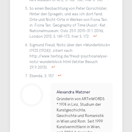
So einen Beobachtung von Peter Gorschlüter,
Hinter den Spiegeln, und was ich dort fand.
Orte und Nicht-Orte in Werken von Fiona Tan,
in: Fiona Tan. Geography of Time (Ausst.-Kat.
Nationalmuseum, Oslo 25.9.2015-31.1.2016),
London 2015, S. 169-173, hier S. 172.
Sigmund Freud, Notiz über den »Wunderblock«
(1925 [1924]), zitiert nach:
http://www.textlog.de/freud-psychoanalyse-
notiz-wunderblock.html (letzter Besuch
29.9.2015).
Ebenda, S. 157.
Alexandra Matzner
Gründerin von ARTinWORDS
* 1974 in Linz, Studium der
Kunstgeschichte,
Geschichte und Romanistik
in Wien und Rom. Seit 1999
Kunstvermittlerin in Wien,