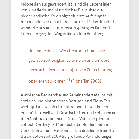
Indonesien ausgewandert ist, sind die Lebenslinien
von Künstlerin und historischer Figur über die
niederländische Kolonialgeschichte aufs engste
miteinander verknüpft. Die Frau des 17. Jahrhunderts
wanderte aus und starb zwanzigjährig im Kindbett,
Fiona Tan ging den Weg in die andere Richtung.
„Ich habe dieses Werk bearbeitet, um eine
gewisse Zeitlosigkeit zu erzielen und um dort
innerhalb einer sehr subjektiven Zeiterfahrung
4
operieren zu können.“
(Fiona Tan 2008)
Akribische Recherche und Auseinandersetzung mit
sozialen und historischen Bezügen sind Fiona Tan
wichtig. Finanz-, Wirtschafts- und Umweltkrisen
erschüttern weltweit Gesellschaften und scheinen aus
dem Nichts zu kommen. Für das Video-Triptychon
„Ghost Dwellings I-III“ bereiste die Niederländerin
Cork, Detroit und Fukushima. Die drei Industrieorte
durchlebten seit 2009 tiefgreifende Veränderungen: