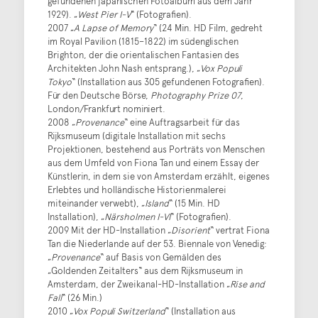
gefundenen japanischen Fotoalbum aus dem Jahr
1929). „
West Pier I-V
“ (Fotografien).
2007 „
A Lapse of Memory
“ (24 Min. HD Film, gedreht
im Royal Pavilion (1815–1822) im südenglischen
Brighton, der die orientalischen Fantasien des
Architekten John Nash entsprang.), „
Vox Populi
Tokyo
“ (Installation aus 305 gefundenen Fotografien).
Für den Deutsche Börse,
Photography Prize 07
,
London/Frankfurt nominiert.
2008 „
Provenance
“ eine Auftragsarbeit für das
Rijksmuseum (digitale Installation mit sechs
Projektionen, bestehend aus Porträts von Menschen
aus dem Umfeld von Fiona Tan und einem Essay der
Künstlerin, in dem sie von Amsterdam erzählt, eigenes
Erlebtes und holländische Historienmalerei
miteinander verwebt), „
Island
“ (15 Min. HD
Installation), „
Närsholmen I-VI
“ (Fotografien).
2009 Mit der HD-Installation „
Disorient
“ vertrat Fiona
Tan die Niederlande auf der 53. Biennale von Venedig:
„
Provenance
“ auf Basis von Gemälden des
„Goldenden Zeitalters“ aus dem Rijksmuseum in
Amsterdam, der Zweikanal-HD-Installation „
Rise and
Fall
“ (26 Min.)
2010 „
Vox Populi
Switzerland
“ (Installation aus