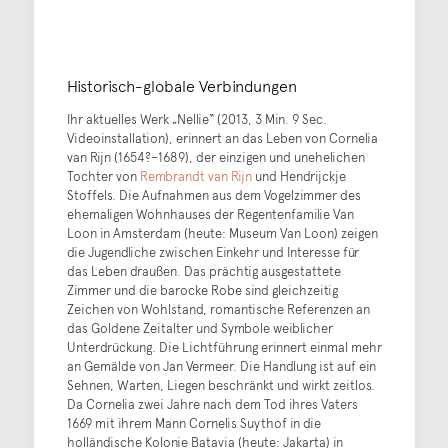
Historisch-globale Verbindungen
Ihr aktuelles Werk „Nellie“ (2013, 3 Min. 9 Sec.
Videoinstallation), erinnert an das Leben von Cornelia
van Rijn (1654?–1689), der einzigen und unehelichen
Tochter von
Rembrandt van Rijn
und Hendrijckje
Stoffels. Die Aufnahmen aus dem Vogelzimmer des
ehemaligen Wohnhauses der Regentenfamilie Van
Loon in Amsterdam (heute: Museum Van Loon) zeigen
die Jugendliche zwischen Einkehr und Interesse für
das Leben draußen. Das prächtig ausgestattete
Zimmer und die barocke Robe sind gleichzeitig
Zeichen von Wohlstand, romantische Referenzen an
das Goldene Zeitalter und Symbole weiblicher
Unterdrückung. Die Lichtführung erinnert einmal mehr
an Gemälde von Jan Vermeer. Die Handlung ist auf ein
Sehnen, Warten, Liegen beschränkt und wirkt zeitlos.
Da Cornelia zwei Jahre nach dem Tod ihres Vaters
1669 mit ihrem Mann Cornelis Suythof in die
holländische Kolonie Batavia (heute: Jakarta) in