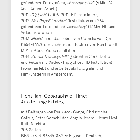
gefundenen Fotografien), „
Brendan’s Isle
“ (6 Min. 52
Sec., Sound-Arbeit).
2011 „
Diptych
“ (2006–2011, HD Installation)
2012 „
Vox Populi
London
“ (Installation aus 264
gefundenen Fotografien), „
Inventory
“ (17 Min. HD und
Videoinstallation).
2013 „
Nellie
“ über das Leben von Cornelia van Rijn
(1654–1669), der unehelichen Tochter von Rembrandt
(3 Min. 9 Sec. Videoinstallation)
2014 „
Ghost Dwellings I-III
“ gedreht in Cork, Detroit
und Fukushima (Video-Triptychon, HD Installation)
Fiona Tan lebt und arbeitet als Fotografin und
Filmkünstlerin in Amsterdam.
Fiona Tan. Geography of Time:
Ausstellungskatalog
mit Beiträgen von Eva Klerck Gange, Christophe
Gallois, Peter Gorschlüter, Angela Jerardi, Jenny Hval,
Ruth Direktor
208 Seiten
ISBN 978-3-86335-839-6: Englisch, Deutsch,