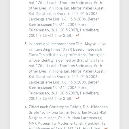
not.“ Zitiert nach: Thorsten Sadowsky, With
other Eyes, in: Fiona Tan. Mirror Maker (Ausst.-
Kat. Kunsthallen Brandts, 25.2.-21.5.2006,
Landesgalerie Linz, 1.6.-13.8.2006, Bergen
Kunstmuseum 1.9.-3.12.2006, Porin
Taidemuseo, 26.1.-20.5.2007), Heidelberg
2006, S. 58-63, hier S. 58.
In ihrem dokumentarischen Film „May you Live
in Interesting Times“ (1997) bezeichnete sich
Fiona Tan selbst als „a professional foreigner,
whose identity is defined by that which I am
not.“ Zitiert nach: Thorsten Sadowsky, With
other Eyes, in: Fiona Tan. Mirror Maker (Ausst.-
Kat. Kunsthallen Brandts, 25.2.-21.5.2006,
Landesgalerie Linz, 1.6.-13.8.2006, Bergen
Kunstmuseum 1.9.-3.12.2006, Porin
Taidemuseo, 26.1.-20.5.2007), Heidelberg
2006, S. 58-63, hier S. 58.
Zitiert nach Christophe Gallois, Die „bildenden
Briefe“ von Fiona Tan, in: Fiona Tan (Ausst.-Kat.
Nasjonalmuseet, Oslo; Mudam Luxembourg;
MMK Museum für Moderne Kunst, Frankfurt; Tel
Aviv Museum of Art), S. 162–168, hier S. 166.