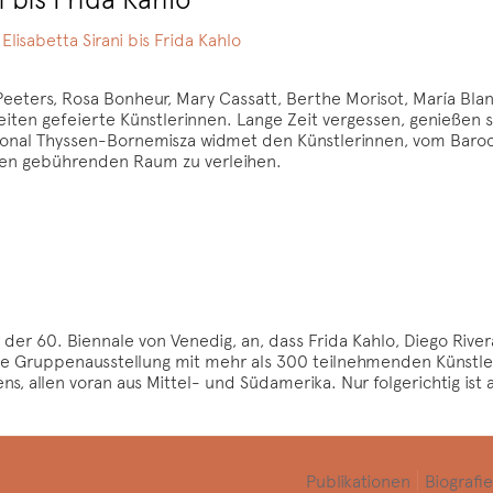
lisabetta Sirani bis Frida Kahlo
 Peeters, Rosa Bonheur, Mary Cassatt, Berthe Morisot, María Bl
eiten gefeierte Künstlerinnen. Lange Zeit vergessen, genießen s
nal Thyssen-Bornemisza widmet den Künstlerinnen, vom Barock
den gebührenden Raum zu verleihen.
er 60. Biennale von Venedig, an, dass Frida Kahlo, Diego River
ie Gruppenausstellung mit mehr als 300 teilnehmenden Künstler:
 allen voran aus Mittel- und Südamerika. Nur folgerichtig ist 
Publikationen
Biografie