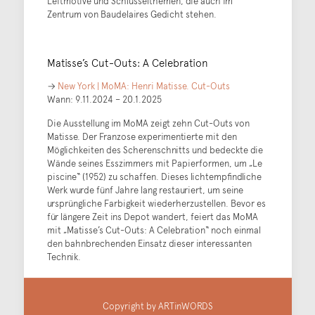
Leitmotive und Schlüsselthemen, die auch im
Zentrum von Baudelaires Gedicht stehen.
Matisse’s Cut-Outs: A Celebration
→
New York | MoMA: Henri Matisse. Cut-Outs
Wann: 9.11.2024 – 20.1.2025
Die Ausstellung im MoMA zeigt zehn Cut-Outs von
Matisse. Der Franzose experimentierte mit den
Möglichkeiten des Scherenschnitts und bedeckte die
Wände seines Esszimmers mit Papierformen, um „Le
piscine“ (1952) zu schaffen. Dieses lichtempfindliche
Werk wurde fünf Jahre lang restauriert, um seine
ursprüngliche Farbigkeit wiederherzustellen. Bevor es
für längere Zeit ins Depot wandert, feiert das MoMA
mit „Matisse’s Cut-Outs: A Celebration“ noch einmal
den bahnbrechenden Einsatz dieser interessanten
Technik.
Copyright by ARTinWORDS