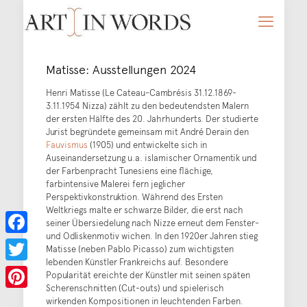
Matisse: Ausstellungen 2024
Henri Matisse (Le Cateau-Cambrésis 31.12.1869-
3.11.1954 Nizza) zählt zu den bedeutendsten Malern
der ersten Hälfte des 20. Jahrhunderts. Der studierte
Jurist begründete gemeinsam mit André Derain den
Fauvismus
(1905) und entwickelte sich in
Auseinandersetzung u.a. islamischer Ornamentik und
der Farbenpracht Tunesiens eine flächige,
farbintensive Malerei fern jeglicher
Perspektivkonstruktion. Während des Ersten
Weltkriegs malte er schwarze Bilder, die erst nach
seiner Übersiedelung nach Nizze erneut dem Fenster-
und Odliskenmotiv wichen. In den 1920er Jahren stieg
Facebook
Matisse (neben Pablo Picasso) zum wichtigsten
lebenden Künstler Frankreichs auf. Besondere
Twitter
Popularität ereichte der Künstler mit seinen späten
Scherenschnitten (Cut-outs) und spielerisch
Pinterest
wirkenden Kompositionen in leuchtenden Farben.