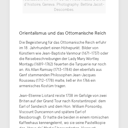
d’histoire, Geneva. Photography: Bettina Jacot-
Descombes.
Orientalismus und das Ottomanische Reich
Die Begeisterung für das Ottomanische Reich erfuhr
im 18. Jahrhundert einen Höhepunkt. Bilder von
Künstlern wie Jean-Baptiste Vanmour (1671–1737) oder
die Reisebeschreibungen der Lady Mary Wortley
Montagu (1689–1762) feuerten die Turquerie nur noch
an. Als Allan Ramsay (1713–1784) den ebenfalls aus
Genf stammenden Philosophen Jean-Jacques
Rousseau (1712–1778) malte, ließ er ihn 1766 ein
armenisches Kostüm tragen.
Jean-Etienne Liotard reiste 1738 im Gefolge von zwei
Briten auf der Grand Tour nach Konstantinopel: dem
Earl of Sandwich und dem Hon. William Ponsonby,
Viscount Duncannon und spätere Earl of
Bessborough. Er hatte die beiden in einem römischen
Kaffeehaus kennengelernt, wo sie seine Pastellkopie
der „Venus de‘ Medici“ bewunderten. Viscount