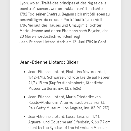
Lyon, wo er „Traité des principes et des règles de la
peinture“, seinen zweiten Traktat, veröffentlichte.
1782 Tod seiner Ehefrau. Begann sich mit Stillleben zu
beschäftigen, da er kaum Porträtaufträge erhielt.
1786 Verkauf des Hauses und Umzug mit Tochter
Marie-Jeanne und deren Ehemann nach Begnins, das
20 Meilen nordöstlich von Genf liegt.
Jean-Etienne Liotard starb am 12. Juni 1789 in Genf.
Jean-Etienne Liotard: Bilder
Jean-Etienne Liotard, Ekaterina Mavrocordat,
1742–1743, Schwarze und rote Kreide auf Papier,
21,7 x 15 cm (Kupferstichkabinett, Staatliche
Museen zu Berlin, inv. KDZ 1626)
Jean-Etienne Liotard, Maria Friederike van
Reede-Athlone im Alter von sieben Jahren (J.
Paul Getty Museum, Los Angeles, inv. 83.PC.273)
Jean-Etienne Liotard, Laura Tarsi, um 1741,
Aquarell und Gouache auf Elfenbein, 9,6 x 7,7 cm
(Lent by the Syndics of the Fitzwilliam Museum,