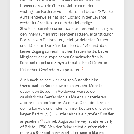
Duncannon wurde über die Jahre einer der
wichtigsten Förderer von Liotard und besaß 72 Werke.
Auffallenderweise hat sich Liotard in der Levante
weder für Architektur noch das lebendige
Straßenleben interessiert, sondern widmete sich ganz
den Innenräumen mit liegenden Figuren, ergänzt durch
Porträts von Diplomaten, reich gekleideten Frauen
und Händlern. Der Künstler blieb bis 1742 und, da er
keinen Zugang zu muslimischen Frauen hatte, bat er
Mitglieder der europäischen Gemeinschaften in
Konstantinopel und Smyrna (heute: Izmir) für ihn in
8
türkischen Gewändern zu posieren.
Auch nach seinem vierjährigen Aufenthalt im
Osmanischen Reich sowie seinem zehn Monate
dauernden Besuch in Moldawien wusste der
calvinistische Genfer sich als Maler zu inszenieren:
„Liotard, ein berühmter Maler aus Genf, der lange in
der Türkei war, und indem er ihrer Kostüme und einen
langen Bart trug, […] wurde sehr als ein großer Künstler
9
angesehen,“
schrieb Augustus Hervey, späterer Early
of Bristol, 1750. Von der Reise selbst dürften nicht
mehr als 80 Zeichnungen erhalten sein, inklusive