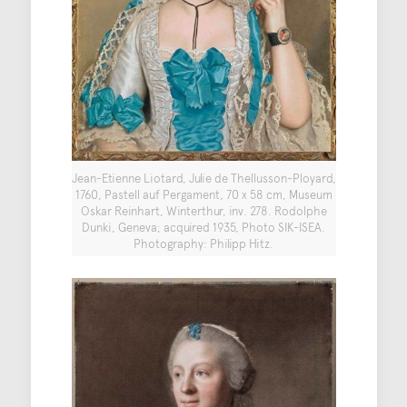
Jean-Etienne Liotard, Julie de Thellusson-Ployard,
1760, Pastell auf Pergament, 70 x 58 cm, Museum
Oskar Reinhart, Winterthur, inv. 278. Rodolphe
Dunki, Geneva; acquired 1935, Photo SIK-ISEA.
Photography: Philipp Hitz.