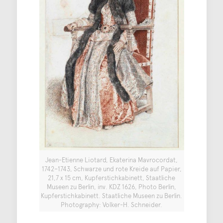
Jean-Etienne Liotard, Ekaterina Mavrocordat,
1742–1743, Schwarze und rote Kreide auf Papier,
21,7 x 15 cm, Kupferstichkabinett, Staatliche
Museen zu Berlin, inv. KDZ 1626, Photo Berlin,
Kupferstichkabinett. Staatliche Museen zu Berlin.
Photography: Volker-H. Schneider.