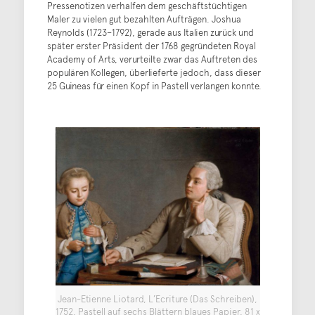
Pressenotizen verhalfen dem geschäftstüchtigen
Maler zu vielen gut bezahlten Aufträgen. Joshua
Reynolds (1723–1792), gerade aus Italien zurück und
später erster Präsident der 1768 gegründeten Royal
Academy of Arts, verurteilte zwar das Auftreten des
populären Kollegen, überlieferte jedoch, dass dieser
25 Guineas für einen Kopf in Pastell verlangen konnte.
Jean-Etienne Liotard, L’Ecriture (Das Schreiben),
1752, Pastell auf sechs Blättern blaues Papier, 81 x