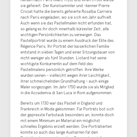
sie gefeiert. Der Kunstsammler und -kenner Pierre
Crozat hatte die bereits gefeierte Rosalba Carriera
nach Paris eingeladen, wo sie sich ein Jahr aufhielt.
Auch wenn sie das Pastellmalen nicht erfunden hat,
so gelang es ihr doch innerhalb kürzester Zeit, alle
wichtigen Persönlichkeiten zu verewigen. Das
Pastellporträt wurde zu einem Ausdruck der Elite des
Régence Paris. Ihr Porträt der kaiserlichen Familie
entstand in sieben Tagen und einer Sitzungsdauer von
nicht weniger als fünf Stunden. Liotard hat seine
wichtigste Konkurrentin auf dem Feld des
Pastellmalens persönlich getroffen. Ihre Werke
wurden seinen – vielleicht wegen ihrer Leichtigkeit,
ihrer schmeichelnden Grundhaltung – auch einige
Maler vorgezogen. Im Jahr 1750 wurde sie als Mitglied
in die Accademia di San Luca in Rom aufgenommen.
Bereits um 1730 war das Pastell in England und
Frankreich in Mode gekommen. Für Porträts bot sich
der gepresste Farbstaub besonders an, konnte doch
mit einem Minimum an Material ein möglichst
schnelles Ergebnis erzielt werden. Die Porträtierten
konnte so auch das lange Ausharren für den