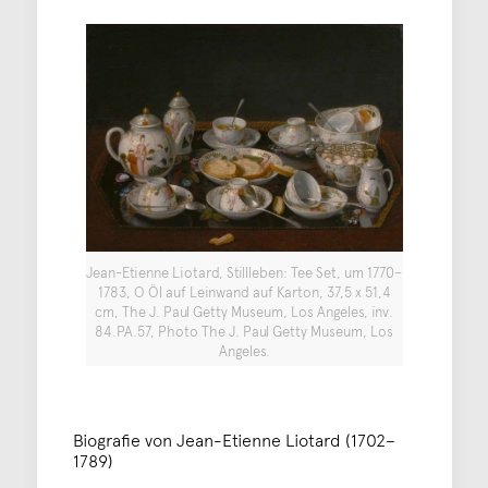
Jean-Etienne Liotard, Stillleben: Tee Set, um 1770–
1783, O Öl auf Leinwand auf Karton, 37,5 x 51,4
cm, The J. Paul Getty Museum, Los Angeles, inv.
84.PA.57, Photo The J. Paul Getty Museum, Los
Angeles.
Biografie von Jean-Etienne Liotard (1702–
1789)