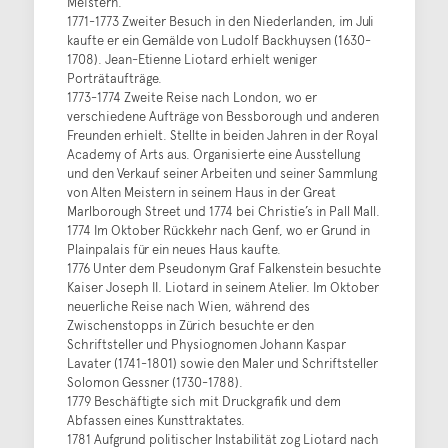
Meistern.
1771-1773 Zweiter Besuch in den Niederlanden, im Juli
kaufte er ein Gemälde von Ludolf Backhuysen (1630-
1708). Jean-Etienne Liotard erhielt weniger
Porträtaufträge.
1773-1774 Zweite Reise nach London, wo er
verschiedene Aufträge von Bessborough und anderen
Freunden erhielt. Stellte in beiden Jahren in der Royal
Academy of Arts aus. Organisierte eine Ausstellung
und den Verkauf seiner Arbeiten und seiner Sammlung
von Alten Meistern in seinem Haus in der Great
Marlborough Street und 1774 bei Christie’s in Pall Mall.
1774 Im Oktober Rückkehr nach Genf, wo er Grund in
Plainpalais für ein neues Haus kaufte.
1776 Unter dem Pseudonym Graf Falkenstein besuchte
Kaiser Joseph II. Liotard in seinem Atelier. Im Oktober
neuerliche Reise nach Wien, während des
Zwischenstopps in Zürich besuchte er den
Schriftsteller und Physiognomen Johann Kaspar
Lavater (1741-1801) sowie den Maler und Schriftsteller
Solomon Gessner (1730-1788).
1779 Beschäftigte sich mit Druckgrafik und dem
Abfassen eines Kunsttraktates.
1781 Aufgrund politischer Instabilität zog Liotard nach