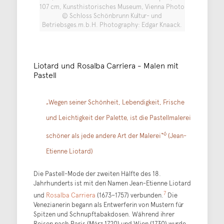
107 cm, Kunsthistorisches Museum, Vienna Photo
© Schloss Schönbrunn Kultur- und
Betriebsges.m.b.H. Photography: Edgar Knaack.
Liotard und Rosalba Carriera - Malen mit
Pastell
„Wegen seiner Schönheit, Lebendigkeit, Frische
und Leichtigkeit der Palette, ist die Pastellmalerei
6
schöner als jede andere Art der Malerei“
(Jean-
Etienne Liotard)
Die Pastell-Mode der zweiten Hälfte des 18.
Jahrhunderts ist mit den Namen Jean-Etienne Liotard
7
und
Rosalba Carriera
(1673–1757) verbunden.
Die
Venezianerin begann als Entwerferin von Mustern für
Spitzen und Schnupftabakdosen. Während ihrer
Reisen nach Paris (März 1720) und Wien (1730) wurde