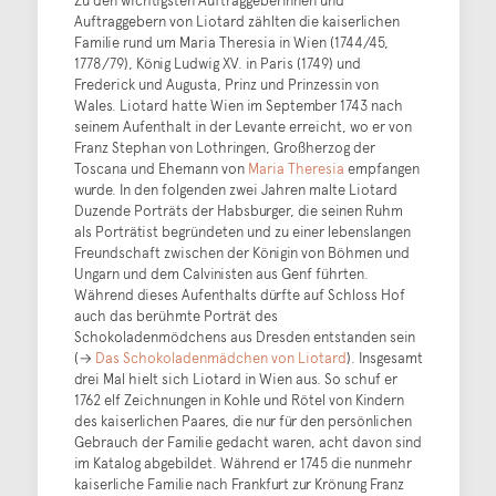
Zu den wichtigsten Auftraggeberinnen und
Auftraggebern von Liotard zählten die kaiserlichen
Familie rund um Maria Theresia in Wien (1744/45,
1778/79), König Ludwig XV. in Paris (1749) und
Frederick und Augusta, Prinz und Prinzessin von
Wales. Liotard hatte Wien im September 1743 nach
seinem Aufenthalt in der Levante erreicht, wo er von
Franz Stephan von Lothringen, Großherzog der
Toscana und Ehemann von
Maria Theresia
empfangen
wurde. In den folgenden zwei Jahren malte Liotard
Duzende Porträts der Habsburger, die seinen Ruhm
als Porträtist begründeten und zu einer lebenslangen
Freundschaft zwischen der Königin von Böhmen und
Ungarn und dem Calvinisten aus Genf führten.
Während dieses Aufenthalts dürfte auf Schloss Hof
auch das berühmte Porträt des
Schokoladenmödchens aus Dresden entstanden sein
(→
Das Schokoladenmädchen von Liotard
). Insgesamt
drei Mal hielt sich Liotard in Wien aus. So schuf er
1762 elf Zeichnungen in Kohle und Rötel von Kindern
des kaiserlichen Paares, die nur für den persönlichen
Gebrauch der Familie gedacht waren, acht davon sind
im Katalog abgebildet. Während er 1745 die nunmehr
kaiserliche Familie nach Frankfurt zur Krönung Franz