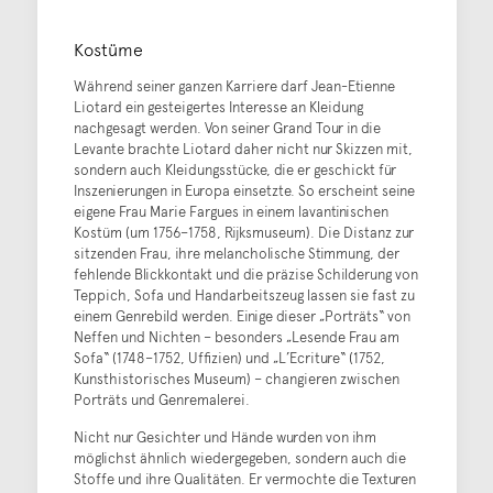
Kostüme
Während seiner ganzen Karriere darf Jean-Etienne
Liotard ein gesteigertes Interesse an Kleidung
nachgesagt werden. Von seiner Grand Tour in die
Levante brachte Liotard daher nicht nur Skizzen mit,
sondern auch Kleidungsstücke, die er geschickt für
Inszenierungen in Europa einsetzte. So erscheint seine
eigene Frau Marie Fargues in einem lavantinischen
Kostüm (um 1756–1758, Rijksmuseum). Die Distanz zur
sitzenden Frau, ihre melancholische Stimmung, der
fehlende Blickkontakt und die präzise Schilderung von
Teppich, Sofa und Handarbeitszeug lassen sie fast zu
einem Genrebild werden. Einige dieser „Porträts“ von
Neffen und Nichten – besonders „Lesende Frau am
Sofa“ (1748–1752, Uffizien) und „L’Ecriture“ (1752,
Kunsthistorisches Museum) – changieren zwischen
Porträts und Genremalerei.
Nicht nur Gesichter und Hände wurden von ihm
möglichst ähnlich wiedergegeben, sondern auch die
Stoffe und ihre Qualitäten. Er vermochte die Texturen