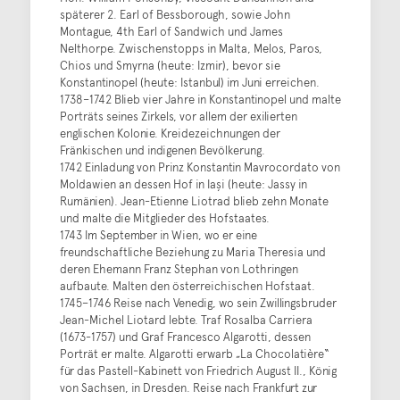
späterer 2. Earl of Bessborough, sowie John
Montague, 4th Earl of Sandwich und James
Nelthorpe. Zwischenstopps in Malta, Melos, Paros,
Chios und Smyrna (heute: Izmir), bevor sie
Konstantinopel (heute: Istanbul) im Juni erreichen.
1738–1742 Blieb vier Jahre in Konstantinopel und malte
Porträts seines Zirkels, vor allem der exilierten
englischen Kolonie. Kreidezeichnungen der
Fränkischen und indigenen Bevölkerung.
1742 Einladung von Prinz Konstantin Mavrocordato von
Moldawien an dessen Hof in Iaşi (heute: Jassy in
Rumänien). Jean-Etienne Liotrad blieb zehn Monate
und malte die Mitglieder des Hofstaates.
1743 Im September in Wien, wo er eine
freundschaftliche Beziehung zu Maria Theresia und
deren Ehemann Franz Stephan von Lothringen
aufbaute. Malten den österreichischen Hofstaat.
1745–1746 Reise nach Venedig, wo sein Zwillingsbruder
Jean-Michel Liotard lebte. Traf Rosalba Carriera
(1673-1757) und Graf Francesco Algarotti, dessen
Porträt er malte. Algarotti erwarb „La Chocolatière“
für das Pastell-Kabinett von Friedrich August II., König
von Sachsen, in Dresden. Reise nach Frankfurt zur