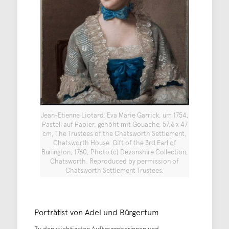
Jean-Etienne Liotard, Eva Marie Garrick, um 1754,
Pastell auf Papier, gehöht mit Gouache, 57,6 x 47
cm, The Trustees of the Chatsworth Settlement,
Chatsworth House. Gift of the 3rd Earl of
Burlington, 1760, Photo (c) Devonshire Collection,
Chatsworth. Reproduced by permission of
Chatsworth Settlement Trustees.
Porträtist von Adel und Bürgertum