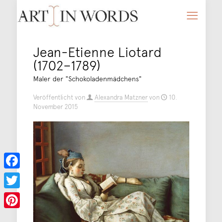
Jean-Etienne Liotard
(1702–1789)
Maler der "Schokoladenmädchens"
Veröffentlicht von
Alexandra Matzner
von
10.
November 2015
Facebook
Twitter
Pinterest