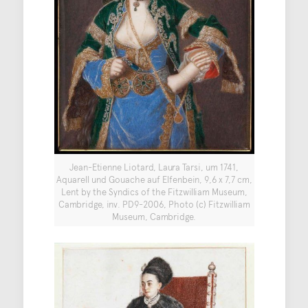
Jean-Etienne Liotard, Laura Tarsi, um 1741,
Aquarell und Gouache auf Elfenbein, 9,6 x 7,7 cm,
Lent by the Syndics of the Fitzwilliam Museum,
Cambridge, inv. PD9-2006, Photo (c) Fitzwilliam
Museum, Cambridge.