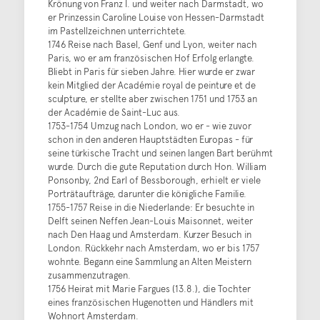
Krönung von Franz I. und weiter nach Darmstadt, wo
er Prinzessin Caroline Louise von Hessen-Darmstadt
im Pastellzeichnen unterrichtete.
1746 Reise nach Basel, Genf und Lyon, weiter nach
Paris, wo er am französischen Hof Erfolg erlangte.
Bliebt in Paris für sieben Jahre. Hier wurde er zwar
kein Mitglied der Académie royal de peinture et de
sculpture, er stellte aber zwischen 1751 und 1753 an
der Académie de Saint-Luc aus.
1753-1754 Umzug nach London, wo er - wie zuvor
schon in den anderen Hauptstädten Europas - für
seine türkische Tracht und seinen langen Bart berühmt
wurde. Durch die gute Reputation durch Hon. William
Ponsonby, 2nd Earl of Bessborough, erhielt er viele
Porträtaufträge, darunter die königliche Familie.
1755-1757 Reise in die Niederlande: Er besuchte in
Delft seinen Neffen Jean-Louis Maisonnet, weiter
nach Den Haag und Amsterdam. Kurzer Besuch in
London. Rückkehr nach Amsterdam, wo er bis 1757
wohnte. Begann eine Sammlung an Alten Meistern
zusammenzutragen.
1756 Heirat mit Marie Fargues (13.8.), die Tochter
eines französischen Hugenotten und Händlers mit
Wohnort Amsterdam.