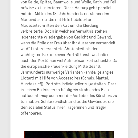
von Seide, Spitze, Baumwolle und Wolle, Satin und Fell
präzise zu illusionieren. Diese Haltung geht parallel
mit der Mitte des 18. Jahrhunderts entstehenden
Modeindustrie, die mit Hilfe bebilderter
Modezeitschriften den Kult um die Kleidung
verbreiterte. Doch in welchem Verhältnis stehen
lebensechte Wiedergabe von Gesicht und Gewand,
wenn die Rolle der Frau über ihr Aussehen verhandelt
wird? Liotard erachtete Ähnlichkeit als den
wichtigsten Faktor seiner Porträtkunst, weshalb er
auch den Kostümen viel Aufmerksamkeit schenkte. Da
die europäische Frauenkleidung Mitte des 18.
Jahrhunderts nur wenige Varianten kannte, gelang es
Liotard mit Hilfe von Accessoires (Schals, Mäntel,
Hunde (sic!)), Porträts individueller zu gestalten. Dass
in seinen Bildnissen so häufig ein strahlendes Blau
auftaucht, mag auch mit der Vorliebe des Künstlers zu
tun haben. Schlussendlich sind es die Gewänder, die
den sozialen Status ihrer Trägerinnen und Träger
offenbaren.