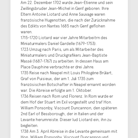
Am 22. Dezember 1702 wurde Jean-Etienne und sein
Zwillingsbruder Jean-Michel in Genf geboren. Ihre
Eltern Antoine Liotard und Anne Sauvage waren
französische Hugenotten, die nach der Zurücknahme
des Edikts von Nantes 1685 nach Genf geflohen
waren.
1715-1720 Liotard war vier Jahre Mitarbeitrn des
Miniaturmalers Daniel Gardelle (1679-1753).
1723 Umzug nach Paris, um als Mitarbeiter des
Miniaturmalers und Druckgrafikers Jean-Baptiste
Massé (1687-1767) zu arbeiten. In dessen Haus am
Place Dauphine verbrachte er drei Jahre.
1735 Reise nach Neapel mit Louis Philogène Brúlart,
Graf von Puisieux, der am 1. Juli 1735 zum
französischen Botschafter in Neapel ernannt worden
war. Die Abreise erfolgte am 1. Oktober.
1736 Reisen nach Rom und Florenz. In Rom wurde er
dem Hof der Stuart im Exil vorgestellt und traf Hon.
William Ponsonby, Viscount Duncannon, den späteren
2nd Earl of Bessborough, der in Italien und der
Levante herumreiste. Dieser lud Liotard ein, ihn zu
begleiten.
1738 Am 3. April Abreise in die Levante gemeinsam mit
Hon. William Ponsonby, Viscount Duncannon und