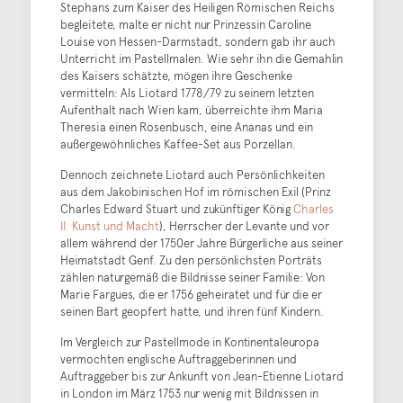
Stephans zum Kaiser des Heiligen Römischen Reichs
begleitete, malte er nicht nur Prinzessin Caroline
Louise von Hessen-Darmstadt, sondern gab ihr auch
Unterricht im Pastellmalen. Wie sehr ihn die Gemahlin
des Kaisers schätzte, mögen ihre Geschenke
vermitteln: Als Liotard 1778/79 zu seinem letzten
Aufenthalt nach Wien kam, überreichte ihm Maria
Theresia einen Rosenbusch, eine Ananas und ein
außergewöhnliches Kaffee-Set aus Porzellan.
Dennoch zeichnete Liotard auch Persönlichkeiten
aus dem Jakobinischen Hof im römischen Exil (Prinz
Charles Edward Stuart und zukünftiger König
Charles
II. Kunst und Macht
), Herrscher der Levante und vor
allem während der 1750er Jahre Bürgerliche aus seiner
Heimatstadt Genf. Zu den persönlichsten Porträts
zählen naturgemäß die Bildnisse seiner Familie: Von
Marie Fargues, die er 1756 geheiratet und für die er
seinen Bart geopfert hatte, und ihren fünf Kindern.
Im Vergleich zur Pastellmode in Kontinentaleuropa
vermochten englische Auftraggeberinnen und
Auftraggeber bis zur Ankunft von Jean-Etienne Liotard
in London im März 1753 nur wenig mit Bildnissen in