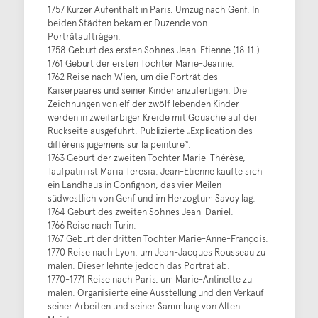
1757 Kurzer Aufenthalt in Paris, Umzug nach Genf. In
beiden Städten bekam er Duzende von
Porträtaufträgen.
1758 Geburt des ersten Sohnes Jean-Etienne (18.11.).
1761 Geburt der ersten Tochter Marie-Jeanne.
1762 Reise nach Wien, um die Porträt des
Kaiserpaares und seiner Kinder anzufertigen. Die
Zeichnungen von elf der zwölf lebenden Kinder
werden in zweifarbiger Kreide mit Gouache auf der
Rückseite ausgeführt. Publizierte „Explication des
différens jugemens sur la peinture“.
1763 Geburt der zweiten Tochter Marie-Thérèse,
Taufpatin ist Maria Teresia. Jean-Etienne kaufte sich
ein Landhaus in Confignon, das vier Meilen
südwestlich von Genf und im Herzogtum Savoy lag.
1764 Geburt des zweiten Sohnes Jean-Daniel.
1766 Reise nach Turin.
1767 Geburt der dritten Tochter Marie-Anne-François.
1770 Reise nach Lyon, um Jean-Jacques Rousseau zu
malen. Dieser lehnte jedoch das Porträt ab.
1770-1771 Reise nach Paris, um Marie-Antinette zu
malen. Organisierte eine Ausstellung und den Verkauf
seiner Arbeiten und seiner Sammlung von Alten