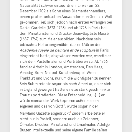
Nationalität schwer einzuordnen. Er war am 22.
Dezember 1702 als Sohn eines Diamantenhändlers,
einem protestantischen Auswanderer, in Genf zur Welt
gekommen, ließ sich jedoch nach ersten Anfängen bei
Daniel Gardelle (1673–1753) und ab 1723 in Paris bei
dem Miniaturisten und Drucker Jean-Baptiste Massé
(1687–1767) zum Maler ausbilden. Nachdem sein
biblisches Historiengemälde, das er 1735 an der
Académie royale de peinture et de sculpture
in Paris
eingereicht hatte, abgewiesen worden war, wandte er
sich dem Pastellmalen und Porträtieren zu. Ab 1736
fand er Arbeit in London, Amsterdam, Den Haag,
Venedig, Rom, Neapel, Konstantinopel, Wien,
Frankfurt und Lyons, nur um die wichtigsten zu nennen.
Sein Ruhm reichte sogar bis nach Amerika, da er sich
in England geweigert hatte, eine zu stark geschminkte
Frau zu porträtierten. Diese Entscheidung, „[…] er
würde niemandes Werk kopieren außer seinem
eigenen und das von Gott“, wurde sogar in der
1
Maryland Gazette abgedruckt
Zudem arbeitete er
nicht nur in Pastell, sondern auch als Zeichner,
Ölmaler, Drucker, Miniaturist und Emailmaler. Adelige,
Bürger, Intellektuelle und seine eigene Familie saßen