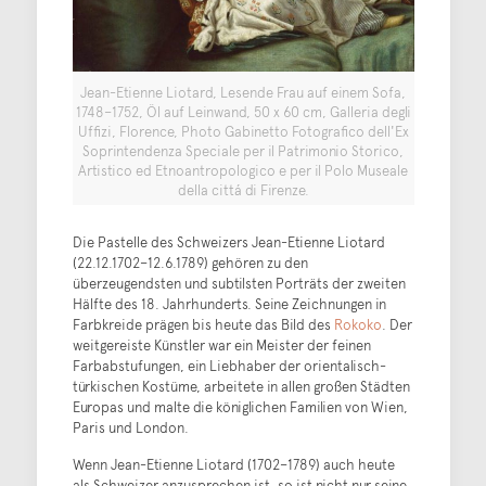
Jean-Etienne Liotard, Lesende Frau auf einem Sofa,
1748–1752, Öl auf Leinwand, 50 x 60 cm, Galleria degli
Uffizi, Florence, Photo Gabinetto Fotografico dell'Ex
Soprintendenza Speciale per il Patrimonio Storico,
Artistico ed Etnoantropologico e per il Polo Museale
della cittá di Firenze.
Die Pastelle des Schweizers Jean-Etienne Liotard
(22.12.1702–12.6.1789) gehören zu den
überzeugendsten und subtilsten Porträts der zweiten
Hälfte des 18. Jahrhunderts. Seine Zeichnungen in
Farbkreide prägen bis heute das Bild des
Rokoko
. Der
weitgereiste Künstler war ein Meister der feinen
Farbabstufungen, ein Liebhaber der orientalisch-
türkischen Kostüme, arbeitete in allen großen Städten
Europas und malte die königlichen Familien von Wien,
Paris und London.
Wenn Jean-Etienne Liotard (1702–1789) auch heute
als Schweizer anzusprechen ist, so ist nicht nur seine