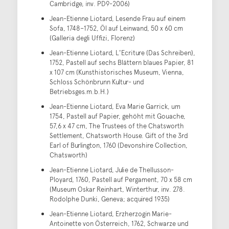
Cambridge, inv. PD9-2006)
Jean-Etienne Liotard, Lesende Frau auf einem
Sofa, 1748–1752, Öl auf Leinwand, 50 x 60 cm
(Galleria degli Uffizi, Florenz)
Jean-Etienne Liotard, L'Ecriture (Das Schreiben),
1752, Pastell auf sechs Blättern blaues Papier, 81
x 107 cm (Kunsthistorisches Museum, Vienna,
Schloss Schönbrunn Kultur- und
Betriebsges.m.b.H.)
Jean-Etienne Liotard, Eva Marie Garrick, um
1754, Pastell auf Papier, gehöht mit Gouache,
57,6 x 47 cm, The Trustees of the Chatsworth
Settlement, Chatsworth House. Gift of the 3rd
Earl of Burlington, 1760 (Devonshire Collection,
Chatsworth)
Jean-Etienne Liotard, Julie de Thellusson-
Ployard, 1760, Pastell auf Pergament, 70 x 58 cm
(Museum Oskar Reinhart, Winterthur, inv. 278.
Rodolphe Dunki, Geneva; acquired 1935)
Jean-Etienne Liotard, Erzherzogin Marie-
Antoinette von Österreich, 1762, Schwarze und