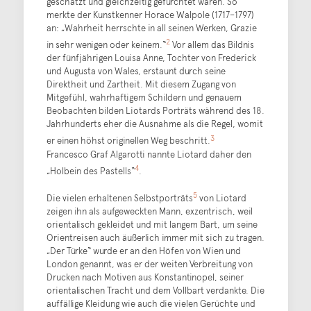
geschätzt und gleichzeitig gefürchtet waren. So
merkte der Kunstkenner Horace Walpole (1717–1797)
an: „Wahrheit herrschte in all seinen Werken, Grazie
2
in sehr wenigen oder keinem.“
Vor allem das Bildnis
der fünfjährigen Louisa Anne, Tochter von Frederick
und Augusta von Wales, erstaunt durch seine
Direktheit und Zartheit. Mit diesem Zugang von
Mitgefühl, wahrhaftigem Schildern und genauem
Beobachten bilden Liotards Porträts während des 18.
Jahrhunderts eher die Ausnahme als die Regel, womit
3
er einen höhst originellen Weg beschritt.
Francesco Graf Algarotti nannte Liotard daher den
4
„Holbein des Pastells“
.
5
Die vielen erhaltenen Selbstporträts
von Liotard
zeigen ihn als aufgeweckten Mann, exzentrisch, weil
orientalisch gekleidet und mit langem Bart, um seine
Orientreisen auch äußerlich immer mit sich zu tragen.
„Der Türke“ wurde er an den Höfen von Wien und
London genannt, was er der weiten Verbreitung von
Drucken nach Motiven aus Konstantinopel, seiner
orientalischen Tracht und dem Vollbart verdankte. Die
auffällige Kleidung wie auch die vielen Gerüchte und