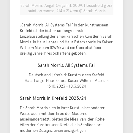
Sarah Morris, Angel [Origami], 2009, Household gloss
paint on canvas, 214 x 214 cm © Sarah Morris
„Sarah Morris. All Systems Fail“ in den Kunstmuseen
Krefeld ist die bisher umfangreichste
Einzelausstellung der amerikanischen Künstlerin Sarah
Morris. In Haus Lange und Haus Esters sowie im Kaiser
Wilhelm Museum (KWM) wird ein Überblick über
dreißig Jahre ihres Schaffens geboten.
Sarah Morris. All Systems Fail
Deutschland | Krefeld: Kunstmuseen Krefeld
Haus Lange, Haus Esters, Kaiser Wilhelm Museum
15.10.2023 – 10.3.2024
Sarah Morris in Krefeld 2023/24
Da Sarah Morris sich in ihrer Kunst in besonderer
Weise auch mit dem Erbe der Moderne
auseinandersetzt, bieten die Mies-van-der-Rohe-
Villen der Kunstmuseen Krefeld, ein Schlüsselort
modernen Designs, einen einzigartigen