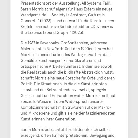
Präsentationsort der Ausstellung „All Systems Fail“.
Sarah Morris schuf eigens für Haus Esters ein neues
Wandgemälde – „Society is Abstract, Culture is
Concrete“ (2023) – und entwarf für die Kunstmuseen
Krefeld eine exklusive Siebdruckedition „Deviancy is
the Essence [Sound Graph]“ (2023).
Die 1967 in Sevenoaks, Großbritannien, geborene
Malerin lebt in New York. Seit den 1990er Jahren hat
Morris ein beeindruckendes Werk geschaffen, das
Gemälde, Zeichnungen, Filme, Skulpturen und
ortsspezifische Arbeiten umfasst. Indem sie sowohl
die Realität als auch die bildhafte Abstraktion nutzt,
schafft Morris eine neue Sprache für Orte und deren
Politik. Die Situationen, in die die Künstlerin sich
selbst und die Betrachtenden versetzt, spiegeln
Gesellschaft und Hierarchien wider. Morris spielt auf
spezielle Weise mit dem Widerspruch unserer
Kompliz:innenschaft mit Strukturen auf der Makro-
und Mikroebene und gilt als eine der faszinierendsten
Künstlerinnen ihrer Generation.
Sarah Morris betrachtet ihre Bilder als sich selbst
erzeugend, offen für Interpretationen, Bewegung und