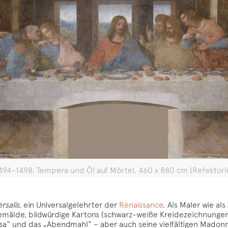
94–1498, Tempera und Öl auf Mörtel, 460 x 880 cm (Refektoriu
rsalis
, ein Universalgelehrter der
Renaissance
. Als Maler wie al
 Gemälde, bildwürdige Kartons (schwarz-weiße Kreidezeichnungen
sa“ und das „Abendmahl“ – aber auch seine vielfältigen Madon