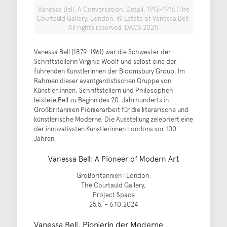
Vanessa Bell, A Conversation, Detail, 1913–1916 (The
Courtauld Gallery, London, © Estate of Vanessa Bell.
All rights reserved, DACS 2021)
Vanessa Bell (1879–1961) war die Schwester der
Schriftstellerin Virginia Woolf und selbst eine der
führenden Künstlerinnen der Bloomsbury Group. Im
Rahmen dieser avantgardistischen Gruppe von
Künstler:innen, Schriftstellern und Philosophen
leistete Bell zu Beginn des 20. Jahrhunderts in
Großbritannien Pionierarbeit für die literarische und
künstlerische Moderne. Die Ausstellung zelebriert eine
der innovativsten Künstlerinnen Londons vor 100
Jahren.
Vanessa Bell: A Pioneer of Modern Art
Großbritannien | London:
The Courtauld Gallery,
Project Space
25.5. – 6.10.2024
Vanessa Bell. Pionierin der Moderne