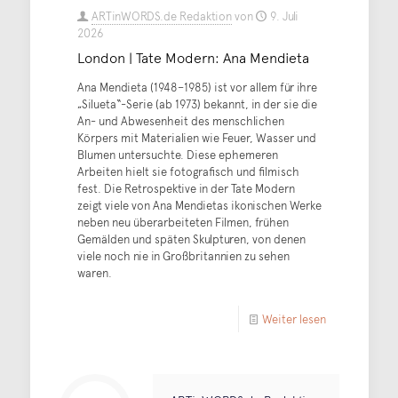
ARTinWORDS.de Redaktion
von
9. Juli
2026
London | Tate Modern: Ana Mendieta
Ana Mendieta (1948–1985) ist vor allem für ihre
„Silueta“-Serie (ab 1973) bekannt, in der sie die
An- und Abwesenheit des menschlichen
Körpers mit Materialien wie Feuer, Wasser und
Blumen untersuchte. Diese ephemeren
Arbeiten hielt sie fotografisch und filmisch
fest. Die Retrospektive in der Tate Modern
zeigt viele von Ana Mendietas ikonischen Werke
neben neu überarbeiteten Filmen, frühen
Gemälden und späten Skulpturen, von denen
viele noch nie in Großbritannien zu sehen
waren.
Weiter lesen