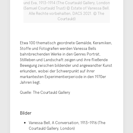
und Eva, 1913–1914 (The Courtauld Gallery, London
(Samuel Courtauld Trust) © Estate of Vanessa Bell.
Alle Rechte vorbehalten, DACS 2021. © The
Courtauld)
Etwa 100 thematisch geordnete Gemälde, Keramiken,
Stoffe und Fotografien werden Vanessa Bells
bahnbrechenden Werke in den Genres Porträt,
Stillleben und Landschaft zeigen und ihre fließende
Bewegung zwischen bildender und angewandter Kunst
erkunden, wobei der Schwerpunkt auf ihrer
markantesten Experimentierperiode in den 1970er
Jahren liegt.
Quelle: The Courtauld Gallery
Bilder
Vanessa Bell, A Conversation, 1913–1916 (The
Courtauld Gallery, London)