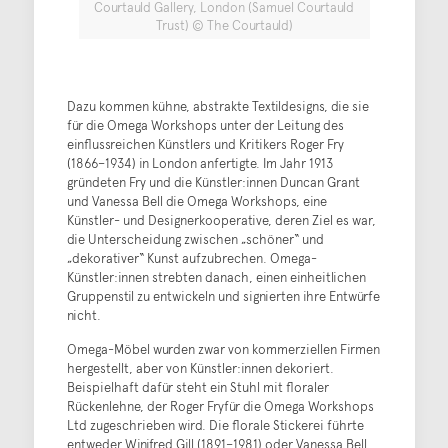
Courtauld Gallery, London (Samuel Courtauld
Trust) © The Courtauld)
Dazu kommen kühne, abstrakte Textildesigns, die sie
für die Omega Workshops unter der Leitung des
einflussreichen Künstlers und Kritikers Roger Fry
(1866–1934) in London anfertigte. Im Jahr 1913
gründeten Fry und die Künstler:innen Duncan Grant
und Vanessa Bell die Omega Workshops, eine
Künstler- und Designerkooperative, deren Ziel es war,
die Unterscheidung zwischen „schöner“ und
„dekorativer“ Kunst aufzubrechen. Omega-
Künstler:innen strebten danach, einen einheitlichen
Gruppenstil zu entwickeln und signierten ihre Entwürfe
nicht.
Omega-Möbel wurden zwar von kommerziellen Firmen
hergestellt, aber von Künstler:innen dekoriert.
Beispielhaft dafür steht ein Stuhl mit floraler
Rückenlehne, der Roger Fryfür die Omega Workshops
Ltd zugeschrieben wird. Die florale Stickerei führte
entweder Winifred Gill (1891–1981) oder Vanessa Bell