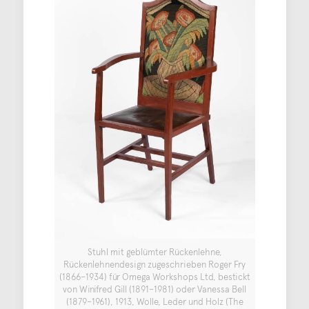
Stuhl mit geblümter Rückenlehne,
Rückenlehnendesign zugeschrieben Roger Fry
(1866–1934) für Omega Workshops Ltd, bestickt
von Winifred Gill (1891–1981) oder Vanessa Bell
(1879–1961), 1913, Wolle, Leder und Holz (The