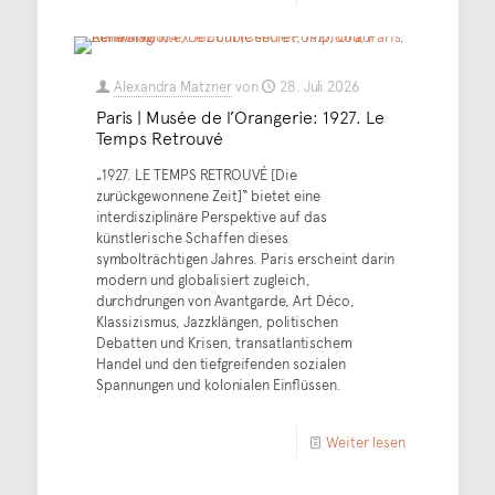
Alexandra Matzner
von
28. Juli 2026
Paris | Musée de l’Orangerie: 1927. Le
Temps Retrouvé
„1927. LE TEMPS RETROUVÉ [Die
zurückgewonnene Zeit]“ bietet eine
interdisziplinäre Perspektive auf das
künstlerische Schaffen dieses
symbolträchtigen Jahres. Paris erscheint darin
modern und globalisiert zugleich,
durchdrungen von Avantgarde, Art Déco,
Klassizismus, Jazzklängen, politischen
Debatten und Krisen, transatlantischem
Handel und den tiefgreifenden sozialen
Spannungen und kolonialen Einflüssen.
Weiter lesen