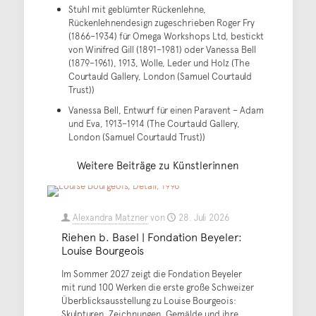
Stuhl mit geblümter Rückenlehne,
Rückenlehnendesign zugeschrieben Roger Fry
(1866–1934) für Omega Workshops Ltd, bestickt
von Winifred Gill (1891–1981) oder Vanessa Bell
(1879–1961), 1913, Wolle, Leder und Holz (The
Courtauld Gallery, London (Samuel Courtauld
Trust))
Vanessa Bell, Entwurf für einen Paravent – Adam
und Eva, 1913–1914 (The Courtauld Gallery,
London (Samuel Courtauld Trust))
Weitere Beiträge zu Künstlerinnen
Alexandra Matzner
von
28. Juli 2026
Riehen b. Basel | Fondation Beyeler:
Louise Bourgeois
Im Sommer 2027 zeigt die Fondation Beyeler
mit rund 100 Werken die erste große Schweizer
Überblicksausstellung zu Louise Bourgeois:
Skulpturen, Zeichnungen, Gemälde und ihre