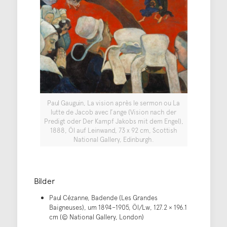
Paul Gauguin, La vision après le sermon ou La
lutte de Jacob avec l’ange (Vision nach der
Predigt oder Der Kampf Jakobs mit dem Engel),
1888, Öl auf Leinwand, 73 x 92 cm, Scottish
National Gallery, Edinburgh.
Bilder
Paul Cézanne, Badende (Les Grandes
Baigneuses), um 1894–1905, Öl/Lw, 127.2 × 196.1
cm (© National Gallery, London)