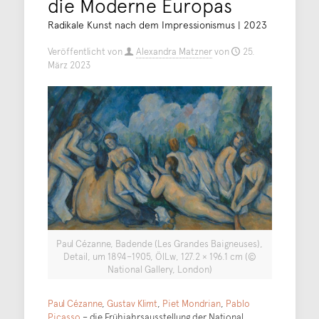
die Moderne Europas
Radikale Kunst nach dem Impressionismus | 2023
Veröffentlicht von
Alexandra Matzner
von
25.
März 2023
Paul Cézanne, Badende (Les Grandes Baigneuses),
Detail, um 1894–1905, ÖlLw, 127.2 × 196.1 cm (©
National Gallery, London)
Paul Cézanne
,
Gustav Klimt
,
Piet Mondrian
,
Pablo
Picasso
– die Frühjahrsausstellung der National