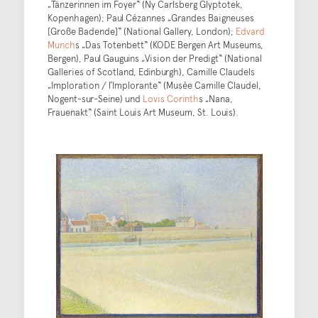
„Tänzerinnen im Foyer“ (Ny Carlsberg Glyptotek,
Kopenhagen); Paul Cézannes „Grandes Baigneuses
[Große Badende]“ (National Gallery, London);
Edvard
Munch
s „Das Totenbett“ (KODE Bergen Art Museums,
Bergen), Paul Gauguins „Vision der Predigt“ (National
Galleries of Scotland, Edinburgh), Camille Claudels
„Imploration / l’Implorante“ (Musée Camille Claudel,
Nogent-sur-Seine) und
Lovis Corinth
s „Nana,
Frauenakt“ (Saint Louis Art Museum, St. Louis).