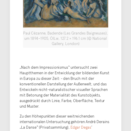
Paul Cézanne, Badende (Les Grandes Baigneuses),
um 1894–1905, ÖlLw, 127.2 × 196.1 cm (© National
Gallery, London)
„Nach dem Impressionismus“ untersucht zwei
Hauptthemen in der Entwicklung der bildenden Kunst
in Europa zu dieser Zeit: ‐ den Bruch mit der
konventionellen Darstellung der Außenwelt; und das
Entwickeln nicht-naturalistischer visueller Sprachen
mit Betonung der Materialität des Kunstobjekts,
ausgedrückt durch Linie, Farbe, Oberfläche, Textur
und Muster.
Zu den Höhepunkten dieser weitreichenden
internationalen Untersuchung gehören André Derains
„La Danse“ (Privatsammlung),
Edgar Degas
’