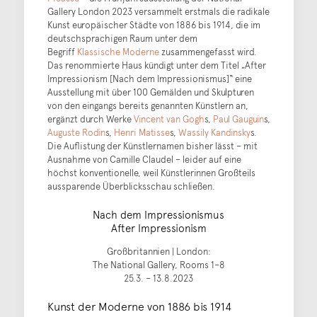
Gallery London 2023 versammelt erstmals die radikale
Kunst europäischer Städte von 1886 bis 1914, die im
deutschsprachigen Raum unter dem
Begriff
Klassische Moderne
zusammengefasst wird.
Das renommierte Haus kündigt unter dem Titel „After
Impressionism [Nach dem Impressionismus]“ eine
Ausstellung mit über 100 Gemälden und Skulpturen
von den eingangs bereits genannten Künstlern an,
ergänzt durch Werke
Vincent van Gogh
s,
Paul Gauguin
s,
Auguste Rodin
s,
Henri Matisse
s,
Wassily Kandinsky
s.
Die Auflistung der Künstlernamen bisher lässt – mit
Ausnahme von Camille Claudel – leider auf eine
höchst konventionelle, weil Künstlerinnen Großteils
aussparende Überblicksschau schließen.
Nach dem Impressionismus
After Impressionism
Großbritannien | London:
The National Gallery, Rooms 1–8
25.3. – 13.8.2023
Kunst der Moderne von 1886 bis 1914