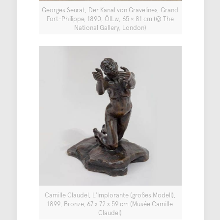
Georges Seurat, Der Kanal von Gravelines, Grand
Fort-Philippe, 1890, ÖlLw, 65 × 81 cm (© The
National Gallery, London)
Camille Claudel, L’Implorante (großes Modell),
1899, Bronze, 67 x 72 x 59 cm (Musée Camille
Claudel)