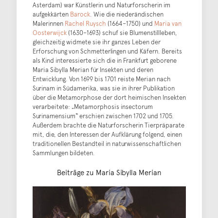
Asterdam) war Künstlerin und Naturforscherin im
aufgekkärten
Barock
. Wie die niederändischen
Malerinnen
Rachel Ruysch
(1664–1750) und
Maria van
Oosterwijck
(1630–1693) schuf sie Blumenstillleben,
gleichzeitig widmete sie ihr ganzes Leben der
Erforschung von Schmetterlingen und Käfern. Bereits
als Kind interessierte sich die in Frankfurt geborene
Maria Sibylla Merian für Insekten und deren
Entwicklung. Von 1699 bis 1701 reiste Merian nach
Surinam in Südamerika, was sie in ihrer Publikation
über die Metamorphose der dort heimischen Insekten
verarbeitete: „Metamorphosis insectorum
Surinamensium“ erschien zwischen 1702 und 1705.
Außerdem brachte die Naturforscherin Tierpräparate
mit, die, den Interessen der Aufklärung folgend, einen
traditionellen Bestandteil in naturwissenschaftlichen
Sammlungen bildeten.
Beiträge zu Maria Sibylla Merian