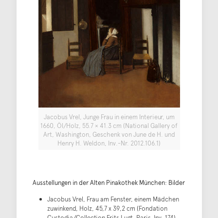
Jacobus Vrel, Junge Frau in einem Interieur, um
1660, Öl/Holz, 55.7 × 41.3 cm (National Gallery of
Art, Washington, Geschenk von June de H. und
Henry H. Weldon, Inv.-Nr. 2012.106.1)
Ausstellungen in der Alten Pinakothek München: Bilder
Jacobus Vrel, Frau am Fenster, einem Mädchen
zuwinkend, Holz, 45,7 x 39,2 cm (Fondation
Custodia/Collection Frits Lugt, Paris, Inv. 174)