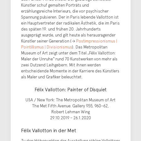
Künstler schuf gemalten Porträts und
erzählungsreiche Interieurs, die vor psychischer
Spannung pulsieren. Der in Paris lebende Vallotton ist
ein Hauptvertreter der radikalen Ästhetik, die im Paris
des späten 19. und frühen 20. Jahrhunderts
ausgeprägt wurde, und gilt heute als herausragender
Künstler seiner Generation (→
Postimpressionismus |
Pointillismus | Divisionismus
). Das Metropolitan
Museum of Art zeigt unter dem Titel „Félix Vallotton:
Maler der Unruhe“ rund 70 Kunstwerken von mehr als
zwei Dutzend Leihgebern. Mit ihnen werden
entscheidende Momente in der Karriere des Künstlers
als Maler und Grafiker beleuchtet.
Félix Vallotton: Painter of Disquiet
USA / New York: The Metropolitan Museum of Art
The Met Fifth Avenue. Gallery 955, 960–62,
Robert Lehman Wing
29.10.2019 – 26.1.2020
Félix Vallotton in der Met
Zu den Höhepunkten der Ausstellung zählen Vallottons