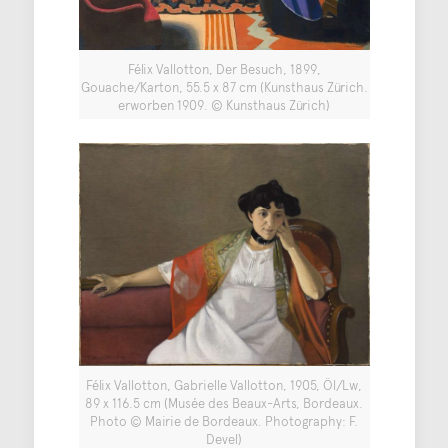
Félix Vallotton, Der Besuch, 1899,
Gouache/Karton, 55.5 x 87 cm (Kunsthaus Zürich.
erworben 1909. © Kunsthaus Zürich)
Félix Vallotton, Gabrielle Vallotton, 1905, Öl/Lw,
89 x 116.5 cm (Musée des Beaux-Arts, Bordeaux.
Photo © Mairie de Bordeaux. Photography: F.
Devel)