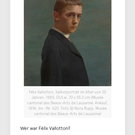
Félix Vallotton, Selbstporträt im Alter von 20
Jahren, 1885, Öl/Lw, 70 x 55.2 cm (Musée
cantonal des Beaux-Arts de Lausanne. Ankauf,
1896. Inv.-Nr. 620. Foto © Nora Rupp, Musée
cantonal des Beaux-Arts de Lausanne)
Wer war Félix Vallotton?