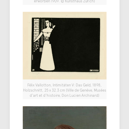
erworben 1909. © Kunsthaus Zürich)
Félix Vallotton, Intimitäten V: Das Geld, 1898,
Holzschnitt, 25 x 32.3 cm (Ville de Genéve, Musées
d‘art et d‘histoire, Don Lucien Archinard)