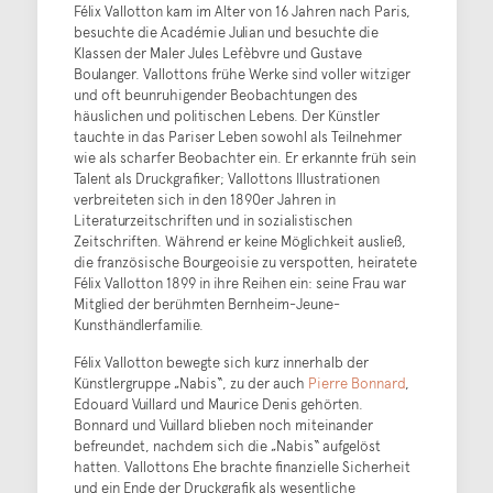
Félix Vallotton kam im Alter von 16 Jahren nach Paris,
besuchte die Académie Julian und besuchte die
Klassen der Maler Jules Lefèbvre und Gustave
Boulanger. Vallottons frühe Werke sind voller witziger
und oft beunruhigender Beobachtungen des
häuslichen und politischen Lebens. Der Künstler
tauchte in das Pariser Leben sowohl als Teilnehmer
wie als scharfer Beobachter ein. Er erkannte früh sein
Talent als Druckgrafiker; Vallottons Illustrationen
verbreiteten sich in den 1890er Jahren in
Literaturzeitschriften und in sozialistischen
Zeitschriften. Während er keine Möglichkeit ausließ,
die französische Bourgeoisie zu verspotten, heiratete
Félix Vallotton 1899 in ihre Reihen ein: seine Frau war
Mitglied der berühmten Bernheim-Jeune-
Kunsthändlerfamilie.
Félix Vallotton bewegte sich kurz innerhalb der
Künstlergruppe „Nabis“, zu der auch
Pierre Bonnard
,
Edouard Vuillard und Maurice Denis gehörten.
Bonnard und Vuillard blieben noch miteinander
befreundet, nachdem sich die „Nabis“ aufgelöst
hatten. Vallottons Ehe brachte finanzielle Sicherheit
und ein Ende der Druckgrafik als wesentliche