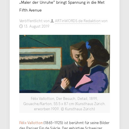
„Maler der Unruhe” bringt Spannung in die Met
Fifth Avenue
Veröffentlicht von
ARTinWORDS.de Redaktion
von
13. August 2019
Félix Vallotton, Der Besuch, Detail, 1899,
Gouache/Karton, 55.5 x 87 cm (Kunsthaus Zürich.
erworben 1909. © Kunsthaus Zürich)
Félix Vallotton
(1865–1925) ist berühmt für seine Bilder
des Pariser Fin de Siècle. Der gebürtige Schweizer