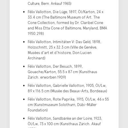
Culture, Bern. Ankauf 1965)
Félix Vallotton, Die Lüge, 1897, Öl/Karton, 24 x
33.4 cm (The Baltimore Museum of Art. The
Cone Collection, formed by Dr. Claribel Cone
and Miss Etta Cone of Baltimore, Maryland, BMA
1950.298)
Félix Vallotton, Intimitäten V: Das Geld, 1898,
Holzschnitt, 25 x 32.3 cm (Ville de Genéve,
Musées d‘art et d‘histoire, Don Lucien
Archinard)
Félix Vallotton, Der Besuch, 1899,
Gouache/Karton, 55.5 x 87 cm (Kunsthaus
Zürich. erworben 1909)
Félix Vallotton, Gabrielle Vallotton, 1905, Öl/Lw,
89 x 116.5 cm (Musée des Beaux-Arts, Bordeaux)
Félix Vallotton, Rote Paprika, 1915, Öl/Lw, 46 x 55
cm (Kunstmuseum Solothurn, Dübi-Müller
Foundation)
Félix Vallotton, Sandbänke an der Loire, 1923,
Öl/Lw, 73 x 100 cm (Kunsthaus Zürich. Akauf