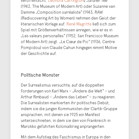
veröffentlicht.
Leonora Carrington
s „Grüner Tee“
(1942, The Museum of Modern Art) oder Suzanne van
Damme „Composition surréaliste“ (1943, RAW
(Rediscovering Art by Women) nehmen den Geist der
literarischen Vorlage auf.
René Magritte
ließ sich zum
Spiel mit Größenverhältnissen anregen, wie er es in
„Les valeurs personalles“ (1952, San Francisco Museum
of Modern Art) zeigt. „Le Cœur de Pic“ (1936, Centre
Pompidou) von Claude Cahun hingegen nimmt Motive
der Geschichte auf.
Politische Monster
Der Surrealismus versuchte, auf die doppelten
Forderungen von Karl Marx – „Ändere die Welt“ – und
Arthur Rimbaud – „Ändere das Leben“ – zu reagieren.
Die Surrealisten markierten ihr politisches Debüt,
indem sie die jungen Kommunisten der Clarté-Gruppe
ansprachen, mit denen sie 1925 ein Manifest
unterzeichneten, in dem sie den von Frankreich in
Marokko geführten Kolonialkrieg anprangerten.
Mit dem Aufstieg des Faschismus in Europa in den