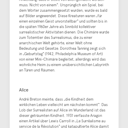
muss. Nicht von einem“. Ursprünglich ein Spiel, bei
dem Wörter zusammengesetzt wurden, wurde es bald
auf Bilder angewendet. Diese Kreaturen waren „für
einen einzelnen Geist unvorstellbar“ und sollten bis in
die späten 1960er Jahre als Sinnbild kollektiver
surrealistischer Aktivitäten dienen. Die Chimäre wurde
zum Totemtier des Surrealismus, die zu einer
anarchischen Welt gehörte, einer Welt ohne
Bedeutung und Gesetze. Dorothea Tanning zeigt sich
in „Geburtstag“ (1942, Philadelphia Museum of Art)
von einer Mini-Chimäre begleitet, allerdings wird das
wohnliche Heim zu einem unübersichtlichen Labyrinth
an Türen und Räumen.
Alice
André Breton meinte, dass „die Kindheit dem
wirklichen Leben vielleicht am nächsten kommt“. Das
Lob der Surrealisten auf Alice im Wunderland ist das
dieser geträumten Kindheit. 1931 verfasste Aragon
einen Artikel über Lewis Carroll in „Le Surréalisme au
service de la Révolution“ und katapultierte Alice damit