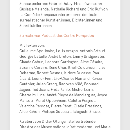
Schauspieler wie Gabriel Dufay, Elina Löwensohn,
Guslagie Malanda, Nathalie Richard und Eric Ruf von
La Comédie Française interpretieren die Texte
surrealistischer Künstler:innen, Dichter:innen und
Schriftsteller:innen.
Surrealismus Podcast des Centre Pompidou
Mit Texten von:
Guillaume Apollinaire, Louis Aragon, Antonin Artaud,
Georges Bataille, André Breton, Emmy Bridgewater,
Claude Cahun, Leonora Carrington, Aimé Césaire,
Suzanne Césaire, René Char, Ithell Colquhoun, Lise
Deharme, Robert Desnos, Isidore Ducasse, Paul
Éluard, Leonor Fini , Elie-Charles Flamand, Renée
Gauthier, Julien Gracq, Radovan Ivšić, Edouard
Jaguer, Ted Joans, Frida Kahlo, Michel Leiris,
Gherasim Luca, André Pieyre de Mandiargues, Joyce
Mansour, Meret Oppenheim, Colette Peignot,
Valentine Penrose, Pierre Péret, Gisèle Prassinos,
Alice Rahon, Philippe Soupault, Takiguchi Shuzo.
Kuratiert von Didier Ottinger, stellvertretender
Direktor des Musée national d’art moderne, und Marie