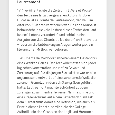
Lautréamont
1914 veröffentlichte die Zeitschrift „Vers et Prose“
den Text eines längst vergessenen Autors: Isidore
Ducasse, alias Comte de Lautréamont, der 1870 im
Alter von 21 Jahren verstorben war. Philippe Soupault
behauptete, dass „die Lektüre dieses Textes den Lauf
[seines] Lebens veränderte“ und schickte eine
Ausgabe von „Les Chants de Maldoror“ an Breton, der
wiederum die Entdeckung an Aragon weitergab. Ein
literarischer Mythos war geboren.
„Les Chants de Maldoror“ ähnelten einem Geständnis
eines kranken Genies. Der Text widersetzte sich jeder
logischen Konstruktion und rief zu Gewalt und
Zerstörung auf. Für die jungen Surrealisten war er eine
angemessene Antwort auf eine scheiternde Welt, die
zu einem Gemetzel in den Schützengräben geführt
hatte. Lautréamont machte Schönheit zu „dem
zufälligen Zusammentreffen einer Nähmaschine und
eines Regenschirms auf einem Seziertisch“ und gab
dem Surrealismus damit eine Definition, die auch als
Prinzip dienen konnte, nämlich die der Collage-
Ästhetik, die den Gesetzen der Logik und Harmonie