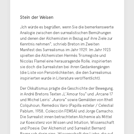
Stein der Weisen
„Ich würde es begrüßen, wenn Sie die bemerkenswerte
Analogie zwischen den surrealistischen Bemühungen
und denen der Alchemisten in Bezug auf ihre Ziele zur
Kenntnis nehmen“, schrieb Breton im Zweiten
Manifest des Surrealismus im Jahr 1929. Im Jahr 1923
spielten die Alchemisten Hermès Trismegiste und
Nicolas Flamel eine herausragende Rolle, inspirierten
sie doch die Surrealisten bei ihren Gedankengängen
(die Liste von Persönlichkeiten, die den Surrealismus
inspirierten wurde in Literature veröffentlicht).
Der Okkultismus prägte die Geschichte der Bewegung,
in André Bretons Texten „L’Amour fou“ und „Arcane 17
und Michel Leiris’ „Aurora“ sowie Gemälden von Ithell
Colquhoun, Remedios Varo (Papilla estelar / Celestial
Pablum, 1958, Colección FEMSA) und Jorge Camacho.
Die Surrealist:innen betrachteten Alchemie als Mittel
zur Koexistenz von Wissen und Intuition, Wissenschaft
und Poesie. Der Alchemist und Surrealist Bernard
Roger sah darin eine „Wissenschaft der Liebe, die auf