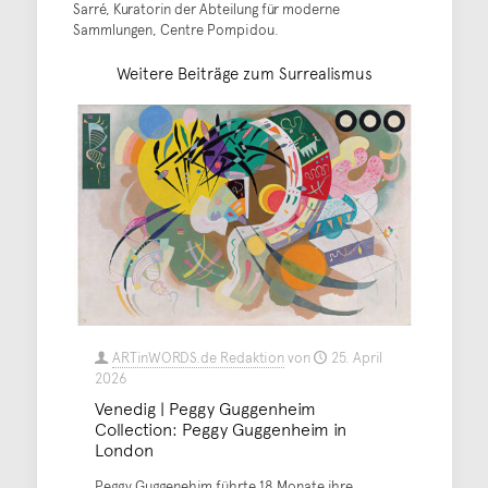
Sarré, Kuratorin der Abteilung für moderne
Sammlungen, Centre Pompidou.
Weitere Beiträge zum Surrealismus
ARTinWORDS.de Redaktion
von
25. April
2026
Venedig | Peggy Guggenheim
Collection: Peggy Guggenheim in
London
Peggy Guggenehim führte 18 Monate ihre