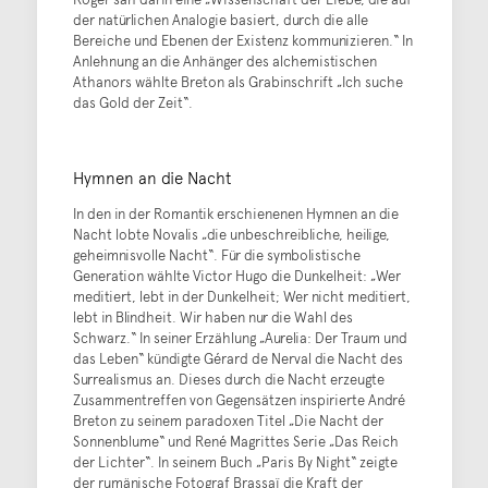
der natürlichen Analogie basiert, durch die alle
Bereiche und Ebenen der Existenz kommunizieren.“ In
Anlehnung an die Anhänger des alchemistischen
Athanors wählte Breton als Grabinschrift „Ich suche
das Gold der Zeit“.
Hymnen an die Nacht
In den in der Romantik erschienenen Hymnen an die
Nacht lobte Novalis „die unbeschreibliche, heilige,
geheimnisvolle Nacht“. Für die symbolistische
Generation wählte Victor Hugo die Dunkelheit: „Wer
meditiert, lebt in der Dunkelheit; Wer nicht meditiert,
lebt in Blindheit. Wir haben nur die Wahl des
Schwarz.“ In seiner Erzählung „Aurelia: Der Traum und
das Leben“ kündigte Gérard de Nerval die Nacht des
Surrealismus an. Dieses durch die Nacht erzeugte
Zusammentreffen von Gegensätzen inspirierte André
Breton zu seinem paradoxen Titel „Die Nacht der
Sonnenblume“ und René Magrittes Serie „Das Reich
der Lichter“. In seinem Buch „Paris By Night“ zeigte
der rumänische Fotograf Brassaï die Kraft der