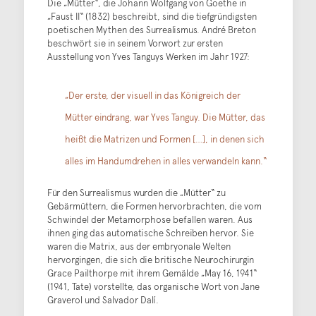
Die „Mütter“, die Johann Wolfgang von Goethe in
„Faust II“ (1832) beschreibt, sind die tiefgründigsten
poetischen Mythen des Surrealismus. André Breton
beschwört sie in seinem Vorwort zur ersten
Ausstellung von Yves Tanguys Werken im Jahr 1927:
„Der erste, der visuell in das Königreich der
Mütter eindrang, war Yves Tanguy. Die Mütter, das
heißt die Matrizen und Formen […], in denen sich
alles im Handumdrehen in alles verwandeln kann.“
Für den Surrealismus wurden die „Mütter“ zu
Gebärmüttern, die Formen hervorbrachten, die vom
Schwindel der Metamorphose befallen waren. Aus
ihnen ging das automatische Schreiben hervor. Sie
waren die Matrix, aus der embryonale Welten
hervorgingen, die sich die britische Neurochirurgin
Grace Pailthorpe mit ihrem Gemälde „May 16, 1941“
(1941, Tate) vorstellte, das organische Wort von Jane
Graverol und Salvador Dalí.