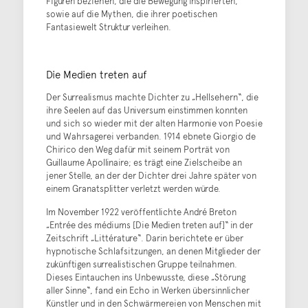
Figuren beziehen, die die Bewegung inspirierten,
sowie auf die Mythen, die ihrer poetischen
Fantasiewelt Struktur verleihen.
Die Medien treten auf
Der Surrealismus machte Dichter zu „Hellsehern“, die
ihre Seelen auf das Universum einstimmen konnten
und sich so wieder mit der alten Harmonie von Poesie
und Wahrsagerei verbanden. 1914 ebnete Giorgio de
Chirico den Weg dafür mit seinem Porträt von
Guillaume Apollinaire; es trägt eine Zielscheibe an
jener Stelle, an der der Dichter drei Jahre später von
einem Granatsplitter verletzt werden würde.
Im November 1922 veröffentlichte André Breton
„Entrée des médiums [Die Medien treten auf]“ in der
Zeitschrift „Littérature“. Darin berichtete er über
hypnotische Schlafsitzungen, an denen Mitglieder der
zukünftigen surrealistischen Gruppe teilnahmen.
Dieses Eintauchen ins Unbewusste, diese „Störung
aller Sinne“, fand ein Echo in Werken übersinnlicher
Künstler und in den Schwärmereien von Menschen mit