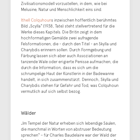
Zivilisationsmodell vorzustellen, in dem, wie bei
Melusine, Natur und Menschlichkeit eins sind.
Ithell Colquhoun
s inzwischen hoffentlich berühmtes
Bild „Scylla“ (1938, Tate) steht stellvertretend für die
Werke dieses Kapitels. Die Britin zeigt in dem
hochformatigen Gemälde zwei aufragende
Felsformationen, die - durch den Titel - an Skylla und
Charybdis erinnern sollen. Durch Formgebung und
Färbung lassen sich aber auch Assoziationen an
tanzende Wale oder erigierte Penisse aufmachen, die
durch die Information, dass es sich um die
schrumpelige Haut der Künstlerin in der Badewanne
handelt, in sich zusammenstürzt. Dennoch, Skylla und
Charybdis stehen für Gefahr und Tod, was Colquhoun
vermutlich auf sich selbst bezog.
Wälder
„Im Tempel der Natur erheben sich lebendige Säulen,
die manchmal in Worten von abstruser Bedeutung
sprechen“ – für Charles Baudelaire war der Wald der