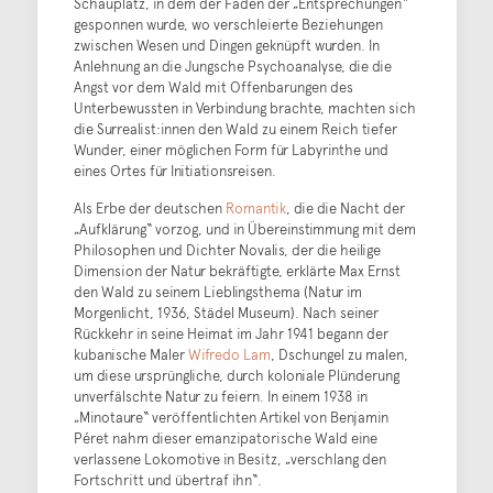
Schauplatz, in dem der Faden der „Entsprechungen“
gesponnen wurde, wo verschleierte Beziehungen
zwischen Wesen und Dingen geknüpft wurden. In
Anlehnung an die Jungsche Psychoanalyse, die die
Angst vor dem Wald mit Offenbarungen des
Unterbewussten in Verbindung brachte, machten sich
die Surrealist:innen den Wald zu einem Reich tiefer
Wunder, einer möglichen Form für Labyrinthe und
eines Ortes für Initiationsreisen.
Als Erbe der deutschen
Romantik
, die die Nacht der
„Aufklärung“ vorzog, und in Übereinstimmung mit dem
Philosophen und Dichter Novalis, der die heilige
Dimension der Natur bekräftigte, erklärte Max Ernst
den Wald zu seinem Lieblingsthema (Natur im
Morgenlicht, 1936, Städel Museum). Nach seiner
Rückkehr in seine Heimat im Jahr 1941 begann der
kubanische Maler
Wifredo Lam
, Dschungel zu malen,
um diese ursprüngliche, durch koloniale Plünderung
unverfälschte Natur zu feiern. In einem 1938 in
„Minotaure“ veröffentlichten Artikel von Benjamin
Péret nahm dieser emanzipatorische Wald eine
verlassene Lokomotive in Besitz, „verschlang den
Fortschritt und übertraf ihn“.