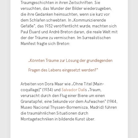
Traumgeschichten in ihren Zeitschriften. Sie
versuchten, das Wunder der Bilder wiederzugeben,
die ihre Gedanken heimsuchten, wenn sie kurz vor
dem Schlafen schwebten. In „Kommunizierende
Gefäße“, das 1932 veröffentlicht wurde, machten sich
Paul Éluard und André Breton daran, die reale Welt mit
der der Träume zu vermischen. Im Surrealistischen
Manifest fragte sich Breton:
„Könnten Träume zur Lösung der grundlegenden
Fragen des Lebens eingesetzt werden?“
Arbeiten von Dora Maar wie „Ohne Titel [Main-
coquillage]“ (1934) und
Salvador Dalí
s „Traum,
verursacht durch den Flug einer Biene um einen
Granatapfel, eine Sekunde vor dem Aufwachen“ (1944,
Museo Nacional Thyssen-Bornemisza, Madrid) führen
die traumähnlichen Situationen durch
Montagetechniken in bildende Kunst über.