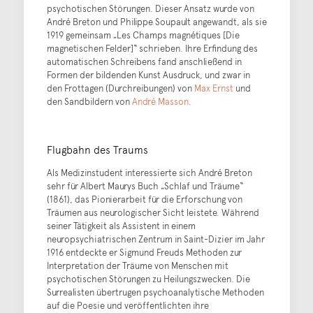
psychotischen Störungen. Dieser Ansatz wurde von
André Breton und Philippe Soupault angewandt, als sie
1919 gemeinsam „Les Champs magnétiques [Die
magnetischen Felder]“ schrieben. Ihre Erfindung des
automatischen Schreibens fand anschließend in
Formen der bildenden Kunst Ausdruck, und zwar in
den Frottagen (Durchreibungen) von
Max Ernst
und
den Sandbildern von
André Masson
.
Flugbahn des Traums
Als Medizinstudent interessierte sich André Breton
sehr für Albert Maurys Buch „Schlaf und Träume“
(1861), das Pionierarbeit für die Erforschung von
Träumen aus neurologischer Sicht leistete. Während
seiner Tätigkeit als Assistent in einem
neuropsychiatrischen Zentrum in Saint-Dizier im Jahr
1916 entdeckte er Sigmund Freuds Methoden zur
Interpretation der Träume von Menschen mit
psychotischen Störungen zu Heilungszwecken. Die
Surrealisten übertrugen psychoanalytische Methoden
auf die Poesie und veröffentlichten ihre