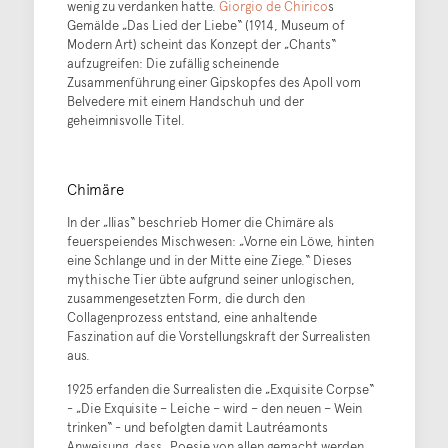
wenig zu verdanken hatte.
Giorgio de Chirico
s
Gemälde „Das Lied der Liebe“ (1914, Museum of
Modern Art) scheint das Konzept der „Chants“
aufzugreifen: Die zufällig scheinende
Zusammenführung einer Gipskopfes des Apoll vom
Belvedere mit einem Handschuh und der
geheimnisvolle Titel.
Chimäre
In der „Ilias“ beschrieb Homer die Chimäre als
feuerspeiendes Mischwesen: „Vorne ein Löwe, hinten
eine Schlange und in der Mitte eine Ziege.“ Dieses
mythische Tier übte aufgrund seiner unlogischen,
zusammengesetzten Form, die durch den
Collagenprozess entstand, eine anhaltende
Faszination auf die Vorstellungskraft der Surrealisten
aus.
1925 erfanden die Surrealisten die „Exquisite Corpse“
- „Die Exquisite – Leiche – wird – den neuen – Wein
trinken“ - und befolgten damit Lautréamonts
Anweisung, dass „Poesie von allen gemacht werden