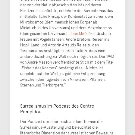
der von der Natur abgeschnitten ist und deren
Besitzer sein möchte, entlehnte der Surrealismus das
mittelalterliche Prinzip der Kontinuität zwischen dem
Mikrokosmos (dem menschlichen Körper als
Miniaturbild des Universums) und dem Makrokosmos
(dem gesamten Universum).
Joan Miró
lässt deshalb
Frauen mit Vögeln tanzen. André Bretons Reisen ins
Hopi-Land und Antonin Artauds Reise zu den
Tarahumaras bestätigten ihre Intuition, dass eine
andere Beziehung zur Welt noch möglich sei. Der 1943
von André Masson veröffentlichte Stich mit dem Titel
„Einheit des Kosmos“ bestätigt dies: „Nichts ist
unbelebt auf der Welt, es gibt eine Entsprechung
zwischen den Tugenden von Mineralien, Pflanzen,
Sternen und Tierkörpern.“
Surrealismus im Podcast des Centre
Pompidou
Der Podcast orientiert sich an den Themen der
Surrealismus-Ausstellung und beleuchtet die
literarische Dimension der surrealistischen Bewegung.