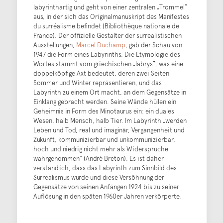
labyrinthartig und geht von einer zentralen „Trommel“
aus, in der sich das Originalmanuskript des Manifestes
du surréalisme befindet (Bibliothèque nationale de
France). Der offizielle Gestalter der surrealistischen
Ausstellungen,
Marcel Duchamp
, gab der Schau von
1947 die Form eines Labyrinths. Die Etymologie des
Wortes stammt vom griechischen „labrys“, was eine
doppelköpfige Axt bedeutet, deren zwei Seiten
Sommer und Winter repräsentieren, und das
Labyrinth zu einem Ort macht, an dem Gegensätze in
Einklang gebracht werden. Seine Wände hüllen ein
Geheimnis in Form des Minotaurus ein: ein duales
Wesen, halb Mensch, halb Tier. Im Labyrinth „werden
Leben und Tod, real und imaginär, Vergangenheit und
Zukunft, kommunizierbar und unkommunizierbar,
hoch und niedrig nicht mehr als Widersprüche
wahrgenommen“ (André Breton). Es ist daher
verständlich, dass das Labyrinth zum Sinnbild des
Surrealismus wurde und diese Versöhnung der
Gegensätze von seinen Anfängen 1924 bis zu seiner
Auflösung in den späten 1960er Jahren verkörperte.