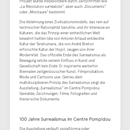
Projekt wurde insbesondere durch Zeitschriften wie
„La Révolution surréaliste“, aber auch „Documents“
oder „Minotaure“ bestimmt.
Die Ablehnung eines Zivilisationsmodells, das rein auf
technischer Rationalität beruhte, und ihr Interesse an
Kulturen, die das Prinzip einer einheitlichen Welt
bewahrt hatten (die von Antonin Artaud entdeckte
Kultur der Tarahumara, die von André Breton
erforschte Kultur der Hopi), zeugen von ihrer
Modernität. Das offizielle Ende des Surrealismus als
Bewegung setzte seinem Einfluss in Kunst und
Gesellschaft kein Ende. Er inspirierte weiterhin
Biennalen zeitgenössischer Kunst, Filmproduktion,
Mode und Cartoons usw. Getreu dem
multidisziplinären Prinzip des Surrealismus zeigt die
Ausstellung „Surrealismus“ im Centre Pompidou
Gemälde, Zeichnungen, Filme, Fotografien und
literarische Dokumente.
100 Jahre Surrealismus im Centre Pompidou
Die Ausstellung verläuft spiralförmig oder