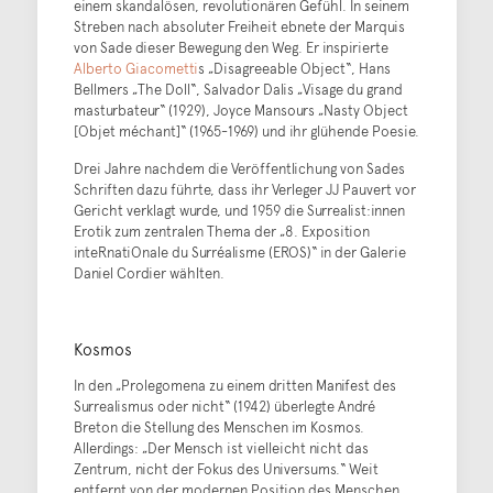
einem skandalösen, revolutionären Gefühl. In seinem
Streben nach absoluter Freiheit ebnete der Marquis
von Sade dieser Bewegung den Weg. Er inspirierte
Alberto Giacometti
s „Disagreeable Object“, Hans
Bellmers „The Doll“, Salvador Dalis „Visage du grand
masturbateur“ (1929), Joyce Mansours „Nasty Object
[Objet méchant]“ (1965-1969) und ihr glühende Poesie.
Drei Jahre nachdem die Veröffentlichung von Sades
Schriften dazu führte, dass ihr Verleger JJ Pauvert vor
Gericht verklagt wurde, und 1959 die Surrealist:innen
Erotik zum zentralen Thema der „8. Exposition
inteRnatiOnale du Surréalisme (EROS)“ in der Galerie
Daniel Cordier wählten.
Kosmos
In den „Prolegomena zu einem dritten Manifest des
Surrealismus oder nicht“ (1942) überlegte André
Breton die Stellung des Menschen im Kosmos.
Allerdings: „Der Mensch ist vielleicht nicht das
Zentrum, nicht der Fokus des Universums.“ Weit
entfernt von der modernen Position des Menschen,