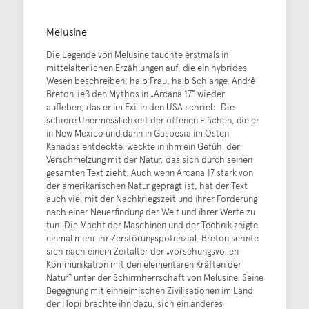
Melusine
Die Legende von Melusine tauchte erstmals in
mittelalterlichen Erzählungen auf, die ein hybrides
Wesen beschreiben, halb Frau, halb Schlange. André
Breton ließ den Mythos in „Arcana 17“ wieder
aufleben, das er im Exil in den USA schrieb. Die
schiere Unermesslichkeit der offenen Flächen, die er
in New Mexico und dann in Gaspesia im Osten
Kanadas entdeckte, weckte in ihm ein Gefühl der
Verschmelzung mit der Natur, das sich durch seinen
gesamten Text zieht. Auch wenn Arcana 17 stark von
der amerikanischen Natur geprägt ist, hat der Text
auch viel mit der Nachkriegszeit und ihrer Forderung
nach einer Neuerfindung der Welt und ihrer Werte zu
tun. Die Macht der Maschinen und der Technik zeigte
einmal mehr ihr Zerstörungspotenzial. Breton sehnte
sich nach einem Zeitalter der „vorsehungsvollen
Kommunikation mit den elementaren Kräften der
Natur“ unter der Schirmherrschaft von Melusine. Seine
Begegnung mit einheimischen Zivilisationen im Land
der Hopi brachte ihn dazu, sich ein anderes