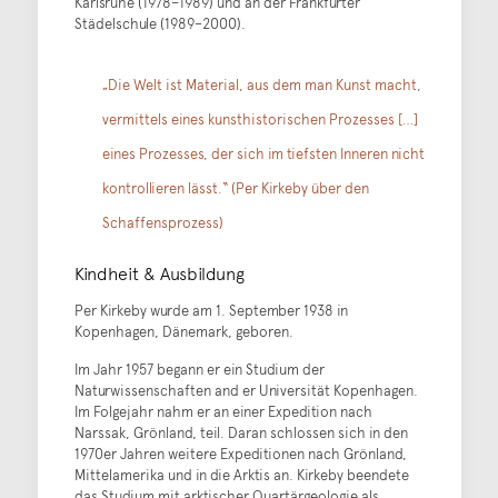
Karlsruhe (1978–1989) und an der Frankfurter
Städelschule (1989–2000).
„Die Welt ist Material, aus dem man Kunst macht,
vermittels eines kunsthistorischen Prozesses […]
eines Prozesses, der sich im tiefsten Inneren nicht
kontrollieren lässt.“ (Per Kirkeby über den
Schaffensprozess)
Kindheit & Ausbildung
Per Kirkeby wurde am 1. September 1938 in
Kopenhagen, Dänemark, geboren.
Im Jahr 1957 begann er ein Studium der
Naturwissenschaften and er Universität Kopenhagen.
Im Folgejahr nahm er an einer Expedition nach
Narssak, Grönland, teil. Daran schlossen sich in den
1970er Jahren weitere Expeditionen nach Grönland,
Mittelamerika und in die Arktis an. Kirkeby beendete
das Studium mit arktischer Quartärgeologie als