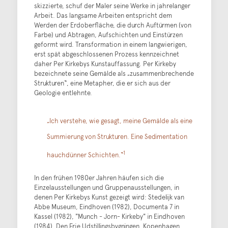
skizzierte, schuf der Maler seine Werke in jahrelanger
Arbeit. Das langsame Arbeiten entspricht dem
Werden der Erdoberfläche, die durch Auftürmen (von
Farbe) und Abtragen, Aufschichten und Einstürzen
geformt wird. Transformation in einem langwierigen,
erst spät abgeschlossenen Prozess kennzeichnet
daher Per Kirkebys Kunstauffassung. Per Kirkeby
bezeichnete seine Gemälde als „zusammenbrechende
Strukturen“, eine Metapher, die er sich aus der
Geologie entlehnte.
„Ich verstehe, wie gesagt, meine Gemälde als eine
Summierung von Strukturen. Eine Sedimentation
1
hauchdünner Schichten.“
In den frühen 1980er Jahren häufen sich die
Einzelausstellungen und Gruppenausstellungen, in
denen Per Kirkebys Kunst gezeigt wird: Stedelijk van
Abbe Museum, Eindhoven (1982), Documenta 7 in
Kassel (1982), "Munch - Jorn- Kirkeby" in Eindhoven
(1984), Den Frie Udstillingsbygningen, Kopenhagen