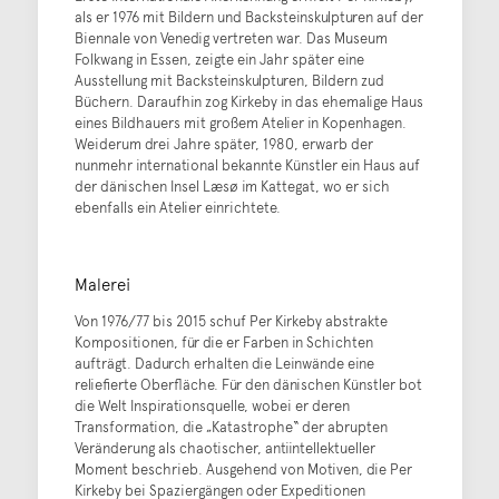
als er 1976 mit Bildern und Backsteinskulpturen auf der
Biennale von Venedig vertreten war. Das Museum
Folkwang in Essen, zeigte ein Jahr später eine
Ausstellung mit Backsteinskulpturen, Bildern zud
Büchern. Daraufhin zog Kirkeby in das ehemalige Haus
eines Bildhauers mit großem Atelier in Kopenhagen.
Weiderum drei Jahre später, 1980, erwarb der
nunmehr international bekannte Künstler ein Haus auf
der dänischen Insel Læsø im Kattegat, wo er sich
ebenfalls ein Atelier einrichtete.
Malerei
Von 1976/77 bis 2015 schuf Per Kirkeby abstrakte
Kompositionen, für die er Farben in Schichten
aufträgt. Dadurch erhalten die Leinwände eine
reliefierte Oberfläche. Für den dänischen Künstler bot
die Welt Inspirationsquelle, wobei er deren
Transformation, die „Katastrophe“ der abrupten
Veränderung als chaotischer, antiintellektueller
Moment beschrieb. Ausgehend von Motiven, die Per
Kirkeby bei Spaziergängen oder Expeditionen