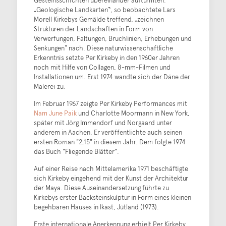
„Geologische Landkarten“, so beobachtete Lars
Morell Kirkebys Gemälde treffend, „zeichnen
Strukturen der Landschaften in Form von
Verwerfungen, Faltungen, Bruchlinien, Erhebungen und
Senkungen“ nach. Diese naturwissenschaftliche
Erkenntnis setzte Per Kirkeby in den 1960er Jahren
noch mit Hilfe von Collagen, 8-mm-Filmen und
Installationen um. Erst 1974 wandte sich der Däne der
Malerei zu.
Im Februar 1967 zeigte Per Kirkeby Performances mit
Nam June Paik
und Charlotte Moormann in New York,
später mit Jörg Immendorf und Norgaard unter
anderem in Aachen. Er veröffentlichte auch seinen
ersten Roman "2,15" in diesem Jahr. Dem folgte 1974
das Buch "Fliegende Blätter".
Auf einer Reise nach Mittelamerika 1971 beschäftigte
sich Kirkeby eingehend mit der Kunst der Architektur
der Maya. Diese Auseinandersetzung führte zu
Kirkebys erster Backsteinskulptur in Form eines kleinen
begehbaren Hauses in Ikast, Jütland (1973).
Erste internationale Anerkennung erhielt Per Kirkeby,