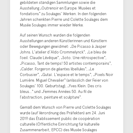
gebildeten ständigen Sammlungen sowie die
Ausstellung „Outrenoir en Europe. Musées et
fondations“ zu Soulages’ Werken. In den folgenden
Jahren schenkten Pierre und Colette Soulages dem
Musée Soulages immer wieder Werke.
Auf seinen Wunsch wurden die folgenden
Ausstellungen anderen Künstlerinnen und Künstlern
oder Bewegungen gewidmet: „De Picasso à Jasper
Johns. L’atelier d’Aldo Crommelynck“, „Le bleu de
l’oeil. Claude Lévêque“, „Soto. Une rétrospective“,
„Picasso, Tant de temps! 50 artistes contemporains“,
„Calder. Forgeron de géantes libellules“, „Le
Corbusier“, „Gutaï. L’espace et le temps“, „Pixels Noir
Lumière. Miguel Chevalier“ (anlässlich der Feier von
Soulages’ 100. Geburtstag), „Yves Klein. Des cris
bleus…“ und „Femmes Années 50. Au fil de
l’abstraction, peinture et sculpture“.
Gemäß dem Wunsch von Pierre und Colette Soulages
wurde (auf Verordnung des Präfekten) am 24. Juni
2019 das Établissement public de coopération
culturelle (Öffentliche Einrichtung für kulturelle
Zusammenarbeit, EPCC) des Musée Soulages