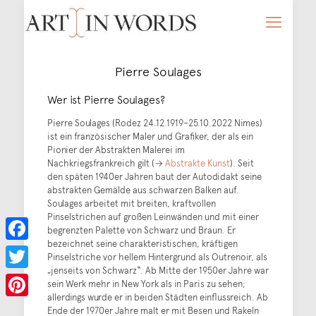
Pierre Soulages
Wer ist Pierre Soulages?
Pierre Soulages (Rodez 24.12.1919–25.10.2022 Nimes)
ist ein französischer Maler und Grafiker, der als ein
Pionier der Abstrakten Malerei im
Nachkriegsfrankreich gilt (→
Abstrakte Kunst
). Seit
den späten 1940er Jahren baut der Autodidakt seine
abstrakten Gemälde aus schwarzen Balken auf.
Soulages arbeitet mit breiten, kraftvollen
Pinselstrichen auf großen Leinwänden und mit einer
begrenzten Palette von Schwarz und Braun. Er
bezeichnet seine charakteristischen, kräftigen
Facebook
Pinselstriche vor hellem Hintergrund als Outrenoir, als
„jenseits von Schwarz“. Ab Mitte der 1950er Jahre war
Twitter
sein Werk mehr in New York als in Paris zu sehen;
allerdings wurde er in beiden Städten einflussreich. Ab
Pinterest
Ende der 1970er Jahre malt er mit Besen und Rakeln