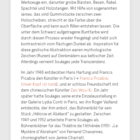
Werkzeuge ein, darunter grobe Bürsten, Besen, Rakel,
Spachtel und Holzstangen. Mit Hilfe von sogenannten
lames
, das sind Gummistücke zwischen zwei
Holzscheiben, streicht er die Farbe über die
Oberfläche und kann auch Rillen entstehen lassen. Die
unter dem Schwarz aufgetragene Buntfarbe wird
durch diesen Prozess wieder freigelegt und hebt sich
kontrastreich vom flächigen Dunkel ab. Inspiration für
diese gestische Abstraktion waren mythologische
Zeichen (Runen) auf Denkmälern aus keltischer Zeit.
Allerdings verneint Soulages jede Transzendenz.
Im Jahr 1948 entdeckten Hans Hartung und Francis
Picabia den Künstler in Paris (→
Francis Picabia:
Unser Kopf ist rund
), und er schloss Freundschaft mit
dem chinesischen Künstler
Zao Wou-Ki
. Ein Jahr
später hatte Soulages seine erste Einzelausstellung in
der Galerie Lydia Conti in Paris, wo ihn Roger Vailland
entdeckte, der ihm anbot, das Bühnenbild für sein
Stück „Héloïse et Abélard“ zu gestalten. Zwischen
1949 und 1952 arbeitete Pierre Soulages als
Bühnenbildner für das Théâtre de l’Athénée (1951: „Le
Mystère d’Abraham“ von Fernand Chavannes,
choreografiert von Janine Charrat).