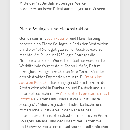
Mitte der 1950er Jahre Soulages‘ Werke in
nordamerikanische Privatsammlungen und Museen.
Pierre Soulages und die Abstraktion
Gemeinsam mit
Jean Fautrier
und Hans Hartung
näherte sich Pierre Soulages in Paris der Abstraktion
an, die er 1946 endgültig zu seiner Ausdrucksweise
machte. Am 9. Januar 1950 legte Soulages die
Nomenklatur seiner Werke fest. Seither werden die
Werktitel wie folgt erstellt: Technik Maße, Datum.
Etwa gleichzeitig entwickelten New Yorker Künstler
den Abstrakten Expressionismus (z. B.
Franz Kline
,
Jackson Pollock
), diese ungegenständliche Form der
Abstraktion wird in Frankreich und Deutschland als
Informel bezeichnet (→
Abstrakter Expressionismus |
Informel
). Zu den Einflüssen auf die Kunst Pierre
Soulages‘ zählen vorgeschichtliche, keltische und
romanische Kunstwerke in der Nähe seines
Elternhauses. Charakteristische Elemente von Pierre
Soulages‘ Malerei sind der Einsatz der Farben Weiß
und Schwarz, vor allem die schwarzen, kalligrafischen