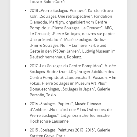
Louvre, Salon Carré.
2018 „Pierre Soulages. Peinture“, Karsten Greve,
Köln; „Soulages. Une rétrospective“, Fondation
Gianadda, Martigny, organisiert vom Centre
Pompidou; „Pierre Soulages. Le Creusot“, ARC,
Le Creusot; „Pierre Soulages, oeuvres sur papier.
Une présentation“, Musée Soulages, Rodez;
„Pierre Soulages. Noir – Lumière. Farbe und
Geste in den 1950er-Jahren“, Ludwig Museum im
Deutschherrenhaus, Koblenz.
2017 „Les Soulages du Centre Pompidou“, Musée
Soulages, Rodez (zum 40-jährigen Jubiläum des
Centre Pompidou); „Leidenschaft. Passion. – Im
Fokus: Pierre Soulages im Museum Art.Plus“,
Donaueschingen; „Soulages in Japan“, Galerie
Perrotin, Tokio.
2016 „Soulages. Papiers“, Musée Picasso
d’Antibes; „Noir, c’est noir ? Les Outrenoirs de
Pierre Soulages“, Eidgenössische Technische
Hochschule Lausanne
2015 „Soulages. Peintures 2013–2015“, Galerie
Karsten Greve, Paris