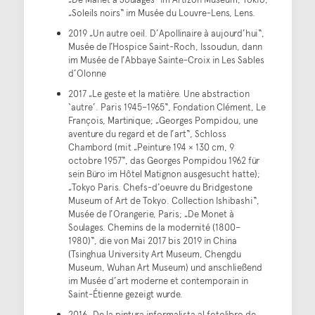
„Soleils noirs“ im Musée du Louvre-Lens, Lens.
2019 „Un autre oeil. D’Apollinaire à aujourd’hui“,
Musée de l’Hospice Saint-Roch, Issoudun, dann
im Musée de l’Abbaye Sainte-Croix in Les Sables
d’Olonne
2017 „Le geste et la matière. Une abstraction
‘autre’. Paris 1945–1965“, Fondation Clément, Le
François, Martinique; „Georges Pompidou, une
aventure du regard et de l’art“, Schloss
Chambord (mit „Peinture 194 × 130 cm, 9
octobre 1957“, das Georges Pompidou 1962 für
sein Büro im Hôtel Matignon ausgesucht hatte);
„Tokyo Paris. Chefs-d’oeuvre du Bridgestone
Museum of Art de Tokyo. Collection Ishibashi“,
Musée de l’Orangerie, Paris; „De Monet à
Soulages. Chemins de la modernité (1800–
1980)“, die von Mai 2017 bis 2019 in China
(Tsinghua University Art Museum, Chengdu
Museum, Wuhan Art Museum) und anschließend
im Musée d’art moderne et contemporain in
Saint-Étienne gezeigt wurde.
2016 „De la pintura informalista al fotolibro de