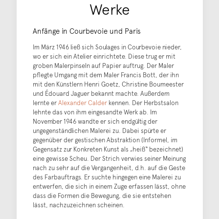
Werke
Anfänge in Courbevoie und Paris
Im März 1946 ließ sich Soulages in Courbevoie nieder,
wo er sich ein Atelier einrichtete. Diese trug er mit
groben Malerpinseln auf Papier auftrug. Der Maler
pflegte Umgang mit dem Maler Francis Bott, der ihn
mit den Künstlern Henri Goetz, Christine Boumeester
und Édouard Jaguer bekannt machte. Außerdem
lernte er
Alexander Calder
kennen. Der Herbstsalon
lehnte das von ihm eingesandte Werk ab. Im
November 1946 wandte er sich endgültig der
ungegenständlichen Malerei zu. Dabei spürte er
gegenüber der gestischen Abstraktion (Informel, im
Gegensatz zur Konkreten Kunst als „heiß“ bezeichnet)
eine gewisse Scheu. Der Strich verwies seiner Meinung
nach zu sehr auf die Vergangenheit, d.h. auf die Geste
des Farbauftrags. Er suchte hingegen eine Malerei zu
entwerfen, die sich in einem Zuge erfassen lässt, ohne
dass die Formen die Bewegung, die sie entstehen
lässt, nachzuzeichnen scheinen.