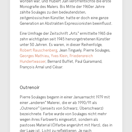
worden war, und Hubert Juin veröffentlichte die erste
Monografie des Malers. Bis Mitte der 1960er Jahre
zählte Soulages zu den bedeutendsten,
zeitgenössischen Künstler, hatte er doch eine ganze
Generation an Abstrakten Expressionisten beeinflusst.
Eine Umfrage der Zeitschrift „Arts“ ermittelte 1965 die
zehn wichtigsten seit 1945 hervorgetretenen Künstler
unter 50 Jahren. Es waren, in dieser Reihenfolge,
Robert Rauschenberg
, Jean Tinguely, Pierre Soulages,
Georges Mathieu
,
Yves Klein
,
Friedensreich
Hundertwasser
, Bernard Buffet, Paul Guiramand,
François Arnal und César.
Outrenoir
Pierre Soulages begann in einer Januarnacht 1979 mit
einer „anderen“ Malerei, die er ab 1990/91 als
„Outrenoir“ (jenseits von Schwarz, Überschwarz)
bezeichnete. Farbe wurde von Soulages nicht mehr
wegen ihres Farbwerts eingesetzt, sondern als
pastoses Material (Ölfarbe angerührt mit Harz), das in
der Lage ist, Licht zu reflektieren. Je nach