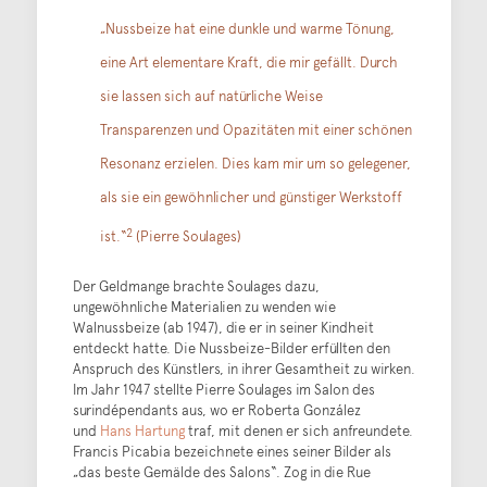
„Nussbeize hat eine dunkle und warme Tönung,
eine Art elementare Kraft, die mir gefällt. Durch
sie lassen sich auf natürliche Weise
Transparenzen und Opazitäten mit einer schönen
Resonanz erzielen. Dies kam mir um so gelegener,
als sie ein gewöhnlicher und günstiger Werkstoff
2
ist.“
(Pierre Soulages)
Der Geldmange brachte Soulages dazu,
ungewöhnliche Materialien zu wenden wie
Walnussbeize (ab 1947), die er in seiner Kindheit
entdeckt hatte. Die Nussbeize-Bilder erfüllten den
Anspruch des Künstlers, in ihrer Gesamtheit zu wirken.
Im Jahr 1947 stellte Pierre Soulages im Salon des
surindépendants aus, wo er Roberta González
und
Hans Hartung
traf, mit denen er sich anfreundete.
Francis Picabia bezeichnete eines seiner Bilder als
„das beste Gemälde des Salons“. Zog in die Rue