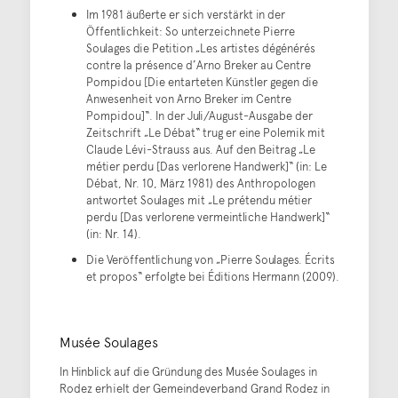
Im 1981 äußerte er sich verstärkt in der
Öffentlichkeit: So unterzeichnete Pierre
Soulages die Petition „Les artistes dégénérés
contre la présence d’Arno Breker au Centre
Pompidou [Die entarteten Künstler gegen die
Anwesenheit von Arno Breker im Centre
Pompidou]“. In der Juli/August-Ausgabe der
Zeitschrift „Le Débat“ trug er eine Polemik mit
Claude Lévi-Strauss aus. Auf den Beitrag „Le
métier perdu [Das verlorene Handwerk]“ (in: Le
Débat, Nr. 10, März 1981) des Anthropologen
antwortet Soulages mit „Le prétendu métier
perdu [Das verlorene vermeintliche Handwerk]“
(in: Nr. 14).
Die Veröffentlichung von „Pierre Soulages. Écrits
et propos“ erfolgte bei Éditions Hermann (2009).
Musée Soulages
In Hinblick auf die Gründung des Musée Soulages in
Rodez erhielt der Gemeindeverband Grand Rodez in