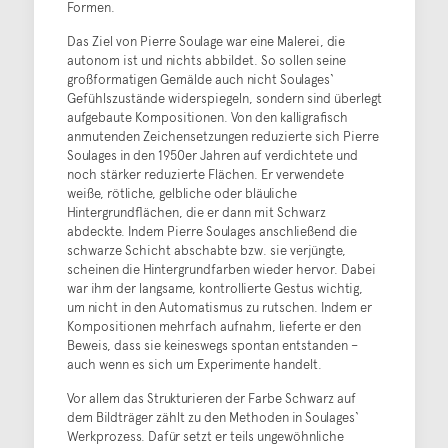
Formen.
Das Ziel von Pierre Soulage war eine Malerei, die
autonom ist und nichts abbildet. So sollen seine
großformatigen Gemälde auch nicht Soulages‘
Gefühlszustände widerspiegeln, sondern sind überlegt
aufgebaute Kompositionen. Von den kalligrafisch
anmutenden Zeichensetzungen reduzierte sich Pierre
Soulages in den 1950er Jahren auf verdichtete und
noch stärker reduzierte Flächen. Er verwendete
weiße, rötliche, gelbliche oder bläuliche
Hintergrundflächen, die er dann mit Schwarz
abdeckte. Indem Pierre Soulages anschließend die
schwarze Schicht abschabte bzw. sie verjüngte,
scheinen die Hintergrundfarben wieder hervor. Dabei
war ihm der langsame, kontrollierte Gestus wichtig,
um nicht in den Automatismus zu rutschen. Indem er
Kompositionen mehrfach aufnahm, lieferte er den
Beweis, dass sie keineswegs spontan entstanden –
auch wenn es sich um Experimente handelt.
Vor allem das Strukturieren der Farbe Schwarz auf
dem Bildträger zählt zu den Methoden in Soulages‘
Werkprozess. Dafür setzt er teils ungewöhnliche