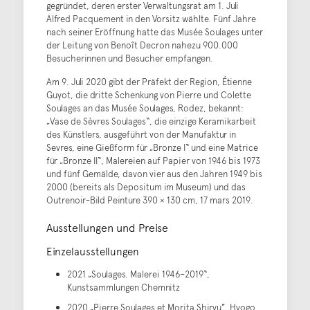
gegründet, deren erster Verwaltungsrat am 1. Juli
Alfred Pacquement in den Vorsitz wählte. Fünf Jahre
nach seiner Eröffnung hatte das Musée Soulages unter
der Leitung von Benoît Decron nahezu 900.000
Besucherinnen und Besucher empfangen.
Am 9. Juli 2020 gibt der Präfekt der Region, Étienne
Guyot, die dritte Schenkung von Pierre und Colette
Soulages an das Musée Soulages, Rodez, bekannt:
„Vase de Sèvres Soulages“, die einzige Keramikarbeit
des Künstlers, ausgeführt von der Manufaktur in
Sevres, eine Gießform für „Bronze I“ und eine Matrice
für „Bronze II“, Malereien auf Papier von 1946 bis 1973
und fünf Gemälde, davon vier aus den Jahren 1949 bis
2000 (bereits als Depositum im Museum) und das
Outrenoir-Bild Peinture 390 × 130 cm, 17 mars 2019.
Ausstellungen und Preise
Einzelausstellungen
2021 „Soulages. Malerei 1946–2019“,
Kunstsammlungen Chemnitz
2020 „Pierre Soulages et Morita Shiryu”, Hyogo