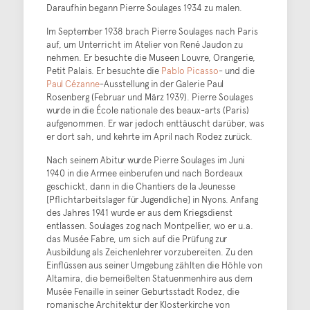
Daraufhin begann Pierre Soulages 1934 zu malen.
Im September 1938 brach Pierre Soulages nach Paris
auf, um Unterricht im Atelier von René Jaudon zu
nehmen. Er besuchte die Museen Louvre, Orangerie,
Petit Palais. Er besuchte die
Pablo Picasso
- und die
Paul Cézanne
-Ausstellung in der Galerie Paul
Rosenberg (Februar und März 1939). Pierre Soulages
wurde in die École nationale des beaux-arts (Paris)
aufgenommen. Er war jedoch enttäuscht darüber, was
er dort sah, und kehrte im April nach Rodez zurück.
Nach seinem Abitur wurde Pierre Soulages im Juni
1940 in die Armee einberufen und nach Bordeaux
geschickt, dann in die Chantiers de la Jeunesse
[Pflichtarbeitslager für Jugendliche] in Nyons. Anfang
des Jahres 1941 wurde er aus dem Kriegsdienst
entlassen. Soulages zog nach Montpellier, wo er u.a.
das Musée Fabre, um sich auf die Prüfung zur
Ausbildung als Zeichenlehrer vorzubereiten. Zu den
Einflüssen aus seiner Umgebung zählten die Höhle von
Altamira, die bemeißelten Statuenmenhire aus dem
Musée Fenaille in seiner Geburtsstadt Rodez, die
romanische Architektur der Klosterkirche von