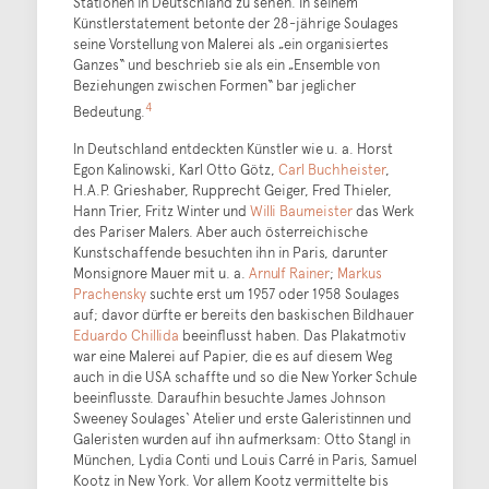
Stationen in Deutschland zu sehen. In seinem
Künstlerstatement betonte der 28-jährige Soulages
seine Vorstellung von Malerei als „ein organisiertes
Ganzes“ und beschrieb sie als ein „Ensemble von
Beziehungen zwischen Formen“ bar jeglicher
4
Bedeutung.
In Deutschland entdeckten Künstler wie u. a. Horst
Egon Kalinowski, Karl Otto Götz,
Carl Buchheister
,
H.A.P. Grieshaber, Rupprecht Geiger, Fred Thieler,
Hann Trier, Fritz Winter und
Willi Baumeister
das Werk
des Pariser Malers. Aber auch österreichische
Kunstschaffende besuchten ihn in Paris, darunter
Monsignore Mauer mit u. a.
Arnulf Rainer
;
Markus
Prachensky
suchte erst um 1957 oder 1958 Soulages
auf; davor dürfte er bereits den baskischen Bildhauer
Eduardo Chillida
beeinflusst haben. Das Plakatmotiv
war eine Malerei auf Papier, die es auf diesem Weg
auch in die USA schaffte und so die New Yorker Schule
beeinflusste. Daraufhin besuchte James Johnson
Sweeney Soulages‘ Atelier und erste Galeristinnen und
Galeristen wurden auf ihn aufmerksam: Otto Stangl in
München, Lydia Conti und Louis Carré in Paris, Samuel
Kootz in New York. Vor allem Kootz vermittelte bis