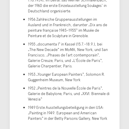
1.10.1959), im Beirat saß Werner Schmalenbach,
der 1960 die erste Einzelausstellung Soulages‘ in
Deutschland organisierte.
1956 Zahlreiche Gruppenausstellungen im
Ausland und in Frankreich, darunter „Dix ans de
peinture française 1945–1955“ im Musée de
Peinture et de Sculpture in Grenoble.
1955 „documenta I“ in Kassel (15.7.–18.9.), bei
„The New Decade“ im MoMA, New York, und San
Francisco; „Phases de l’art contemporain“,
Galerie Creuze, Paris, und „L’École de Paris“,
Galerie Charpentier, Paris.
1953 „Younger European Painters“, Solomon R.
Guggenheim Museum, New York
1952 „Peintres de la Nouvelle École de Paris“,
Galerie de Babylone, Paris, und „XXVI. Biennale di
Venezia“
1949 Erste Ausstellungsbeteiligung in den USA:
„Painting in 1949. European and American
Painters“ in der Betty Parsons Gallery, New York