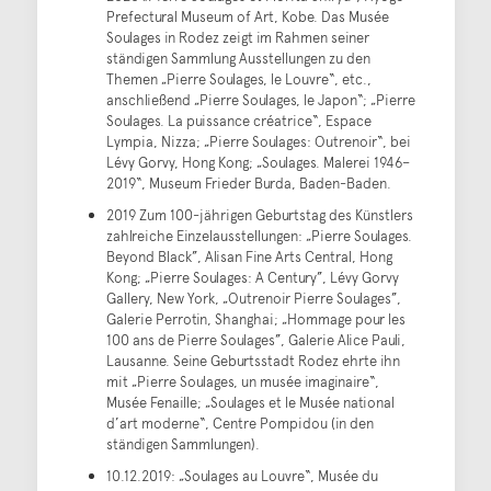
Prefectural Museum of Art, Kobe. Das Musée
Soulages in Rodez zeigt im Rahmen seiner
ständigen Sammlung Ausstellungen zu den
Themen „Pierre Soulages, le Louvre“, etc.,
anschließend „Pierre Soulages, le Japon“; „Pierre
Soulages. La puissance créatrice“, Espace
Lympia, Nizza; „Pierre Soulages: Outrenoir“, bei
Lévy Gorvy, Hong Kong; „Soulages. Malerei 1946–
2019“, Museum Frieder Burda, Baden-Baden.
2019 Zum 100-jährigen Geburtstag des Künstlers
zahlreiche Einzelausstellungen: „Pierre Soulages.
Beyond Black”, Alisan Fine Arts Central, Hong
Kong; „Pierre Soulages: A Century”, Lévy Gorvy
Gallery, New York, „Outrenoir Pierre Soulages”,
Galerie Perrotin, Shanghai; „Hommage pour les
100 ans de Pierre Soulages”, Galerie Alice Pauli,
Lausanne. Seine Geburtsstadt Rodez ehrte ihn
mit „Pierre Soulages, un musée imaginaire“,
Musée Fenaille; „Soulages et le Musée national
d’art moderne“, Centre Pompidou (in den
ständigen Sammlungen).
10.12.2019: „Soulages au Louvre“, Musée du