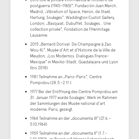
postguerra (1945–1965)“, Fundación Juan March,
Madrid; „Vibration of Space, Heron, de Staël,
Hartung, Soulages“, Waddington Custot Gallery,
London; „Basquiat, Dubuffet, Soulages… Une
collection privée“, Fondation de l’Hermitage,
Lausanne.
2015 „Bernard Dorival. De Champaigne à Zao
Wou-Ki“, Musée d’Art et d’Histoire de la Ville de
Meudon; „Los Modernos. Dialogues France–
Mexique“ in Mexiko-Stadt, Guadalajara und Lyon
(bis 2018).
1981 Teilnahme an „Paris–Paris“, Centre
Pompidou (28.5.–2.11.)
1977 Bei der Eröffnung des Centre Pompidou am
31. Januar 1977 wurde Soulages‘ Werk im Rahmen
der Sammlungen des Musée national d’art
moderne, Paris, gezeigt.
1964 Teilnahme an der „documenta III“ (27.6.–
5.10.1964).
1959 Teilnahme an der „documenta II“ (1.7.–