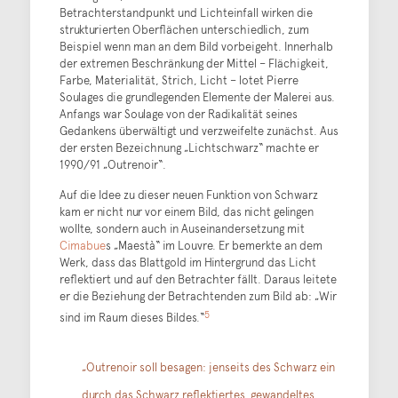
Betrachterstandpunkt und Lichteinfall wirken die
strukturierten Oberflächen unterschiedlich, zum
Beispiel wenn man an dem Bild vorbeigeht. Innerhalb
der extremen Beschränkung der Mittel – Flächigkeit,
Farbe, Materialität, Strich, Licht – lotet Pierre
Soulages die grundlegenden Elemente der Malerei aus.
Anfangs war Soulage von der Radikalität seines
Gedankens überwältigt und verzweifelte zunächst. Aus
der ersten Bezeichnung „Lichtschwarz“ machte er
1990/91 „Outrenoir“.
Auf die Idee zu dieser neuen Funktion von Schwarz
kam er nicht nur vor einem Bild, das nicht gelingen
wollte, sondern auch in Auseinandersetzung mit
Cimabue
s „Maestà“ im Louvre. Er bemerkte an dem
Werk, dass das Blattgold im Hintergrund das Licht
reflektiert und auf den Betrachter fällt. Daraus leitete
er die Beziehung der Betrachtenden zum Bild ab: „Wir
5
sind im Raum dieses Bildes.“
„Outrenoir soll besagen: jenseits des Schwarz ein
durch das Schwarz reflektiertes, gewandeltes