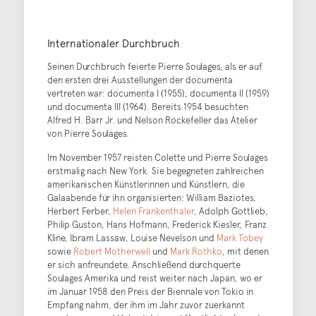
Internationaler Durchbruch
Seinen Durchbruch feierte Pierre Soulages, als er auf
den ersten drei Ausstellungen der documenta
vertreten war: documenta I (1955), documenta II (1959)
und documenta III (1964). Bereits 1954 besuchten
Alfred H. Barr Jr. und Nelson Rockefeller das Atelier
von Pierre Soulages.
Im November 1957 reisten Colette und Pierre Soulages
erstmalig nach New York. Sie begegneten zahlreichen
amerikanischen Künstlerinnen und Künstlern, die
Galaabende für ihn organisierten: William Baziotes,
Herbert Ferber,
Helen Frankenthaler
, Adolph Gottlieb,
Philip Guston, Hans Hofmann, Frederick Kiesler, Franz
Kline, Ibram Lassaw, Louise Nevelson und
Mark Tobey
sowie
Robert Motherwell
und
Mark Rothko
, mit denen
er sich anfreundete. Anschließend durchquerte
Soulages Amerika und reist weiter nach Japan, wo er
im Januar 1958 den Preis der Biennale von Tokio in
Empfang nahm, der ihm im Jahr zuvor zuerkannt