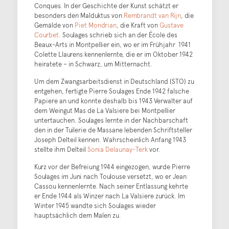
Conques. In der Geschichte der Kunst schätzt er
besonders den Malduktus von
Rembrandt van Rijn
, die
Gemälde von
Piet Mondrian
, die Kraft von
Gustave
Courbet
. Soulages schrieb sich an der École des
Beaux-Arts in Montpellier ein, wo er im Frühjahr 1941
Colette Llaurens kennenlernte, die er im Oktober 1942
heiratete – in Schwarz, um Mitternacht.
Um dem Zwangsarbeitsdienst in Deutschland (STO) zu
entgehen, fertigte Pierre Soulages Ende 1942 falsche
Papiere an und konnte deshalb bis 1943 Verwalter auf
dem Weingut Mas de La Valsiere bei Montpellier
untertauchen. Soulages lernte in der Nachbarschaft
den in der Tuilerie de Massane lebenden Schriftsteller
Joseph Delteil kennen. Wahrscheinlich Anfang 1943
stellte ihm Delteil
Sonia Delaunay-Terk
vor.
Kurz vor der Befreiung 1944 eingezogen, wurde Pierre
Soulages im Juni nach Toulouse versetzt, wo er Jean
Cassou kennenlernte. Nach seiner Entlassung kehrte
er Ende 1944 als Winzer nach La Valsiere zurück. Im
Winter 1945 wandte sich Soulages wieder
hauptsächlich dem Malen zu.