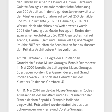
den Jahren zwischen 2005 und 2007 von Pierre und
Colette Soulages eine außerordentliche Schenkung
von 500 Arbeiten. In den folgenden Jahren erweiterte
der Künstler seine Donation auf aktuell 250 Gemälde
und 250 Dokumente (2012: 14 Gemälde, 2014: 500
Werke). Nach Abschluss des Wettbewerbs wurde
2008 die Planung des Musée Soulages in Rodez dem
spanischen Architekturbüro RCR Arquitectes (Rafael
Aranda, Carme Pigem und Ramón Vilalta) übertragen.
Im Jahr 2017 erhielten die Architekten für das Museum
den Pritzker Architecture Prize verliehen.
Am 20. Oktober 2010 legte der Künstler den
Grundstein für das Musée Soulages. Benoît Decron war
im Mai 2009 bereits die Leitung des Musée Soulages
übertragen worden. Der Gemeindeverband Grand
Rodez erwarb 2011 noch das Geburtshaus des
Künstlers (in der rue Combarel 4).
Am 31. Mai 2014 wurde das Musée Soulages in Rodez in
Anwesenheit des Künstlers und des Präsidenten der
Französischen Republik, François Hollande,
eingeweiht. Präsentiert wurden dabei die aus den
Schenkungen von Pierre und Colette Soulages