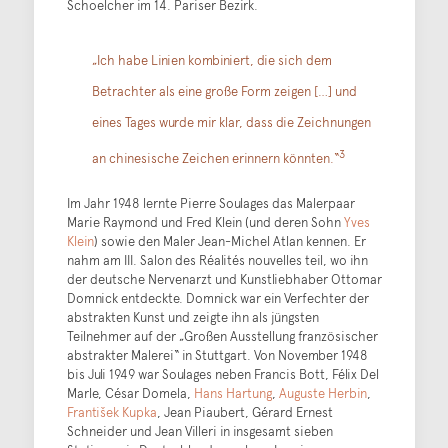
Schoelcher im 14. Pariser Bezirk.
„Ich habe Linien kombiniert, die sich dem
Betrachter als eine große Form zeigen […] und
eines Tages wurde mir klar, dass die Zeichnungen
3
an chinesische Zeichen erinnern könnten.“
Im Jahr 1948 lernte Pierre Soulages das Malerpaar
Marie Raymond und Fred Klein (und deren Sohn
Yves
Klein
) sowie den Maler Jean-Michel Atlan kennen. Er
nahm am III. Salon des Réalités nouvelles teil, wo ihn
der deutsche Nervenarzt und Kunstliebhaber Ottomar
Domnick entdeckte. Domnick war ein Verfechter der
abstrakten Kunst und zeigte ihn als jüngsten
Teilnehmer auf der „Großen Ausstellung französischer
abstrakter Malerei“ in Stuttgart. Von November 1948
bis Juli 1949 war Soulages neben Francis Bott, Félix Del
Marle, César Domela,
Hans Hartung
,
Auguste Herbin
,
František Kupka
, Jean Piaubert, Gérard Ernest
Schneider und Jean Villeri in insgesamt sieben