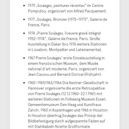
1979 „Soulages, peintures récentes“ im Centre
Pompidou, organisiert von Alfred Pacquement.
1977 „Soulages. Bronzen (1975–1977)“, Galerie de
France, Paris.
1974 „Pierre Soulages, l’oeuvre gravé intégral
1952–1974“, Galerie de France, Paris. Große
Ausstellung in Dakar (bis 1976 weitere Stationen
in Lissabon, Montpellier und Lateinamerika).
1967 Pierre Soulages‘ erste Einzelausstellung in
einem französischen Museum, dem Musée
national d’art moderne, Paris, organisiert von
Jean Cassou und Bernard Dorival (Frühjahr).
1960–1961(1963/1966 Die Kestner-Gesellschaft in
Hannover organisierte die erste Retrospektive
von Pierre Soulages (12.12.1960–22.1.1961) mit
weiteren Stationen im Folkwang Museum Essen,
Gemeentemuseum Den Haag und Kunsthaus
Zürich; 1963 in Kopenhagen und 1966 in Houston.
In Houston übertrug Soulages das Prinzip der
Bildbefestigung durch aufgespannte Fäden auf
mit Stahlkabeln fixierte Großformate.