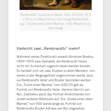
Rembrandt, Susanna im Bade, 1636, Öl/Holz, 47,4
x 38,6 cm (Mauritshuis, Den Haag) Rembrandt
(zg.), Studie eines alten Mannes, 1650 (Mauritshuis,
Den Haag)
Vielleicht zwei „Rembrandts“ mehr?
Während seines Direktorats erwarb Abraham Bredius
(1889–1909) zwei Gemälde, die Rembrandt heute
nicht mit Sicherheit zugeschrieben werden können.
Es handelt sich um zwei Studien zu alten Männern, von
denen in der Vergangenheit angenommen wurde, dass
sie Rembrandts Vater und Bruder darstellen würden.
Die „Tronie eines Mannes“ (um 1630/31) galt als
Porträt von Rembrandts Vater, Harmen Gerritz van
Rijn. Zweifellos weist das Porträt Ähnlichkeiten mit
seinen anderen Bildnissen auf. Die „Studie eines alten
Mannes“ von 1650 wurde lange als Porträt von
Rembrandts Bruder Adriaen van Rijn angesehen.