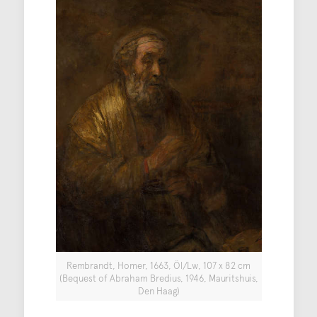
Rembrandt, Homer, 1663, Öl/Lw, 107 x 82 cm
(Bequest of Abraham Bredius, 1946, Mauritshuis,
Den Haag)