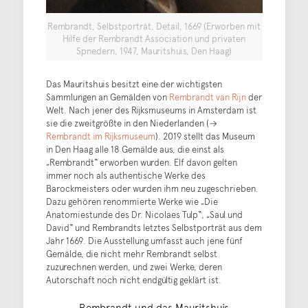
Rembrandt, Selbstporträt, Detail, 1669 (Erworben mit
Hilfe der Rembrandt Association und privaten
Spnedern, 1947, Mauritshuis, Den Haag)
Das Mauritshuis besitzt eine der wichtigsten
Sammlungen an Gemälden von
Rembrandt van Rijn
der
Welt. Nach jener des Rijksmuseums in Amsterdam ist
sie die zweitgrößte in den Niederlanden (→
Rembrandt im Rijksmuseum
). 2019 stellt das Museum
in Den Haag alle 18 Gemälde aus, die einst als
„Rembrandt“ erworben wurden. Elf davon gelten
immer noch als authentische Werke des
Barockmeisters oder wurden ihm neu zugeschrieben.
Dazu gehören renommierte Werke wie „Die
Anatomiestunde des Dr. Nicolaes Tulp“, „Saul und
David“ und Rembrandts letztes Selbstporträt aus dem
Jahr 1669. Die Ausstellung umfasst auch jene fünf
Gemälde, die nicht mehr Rembrandt selbst
zuzurechnen werden, und zwei Werke, deren
Autorschaft noch nicht endgültig geklärt ist.
Rembrandt und das Mauritshuis