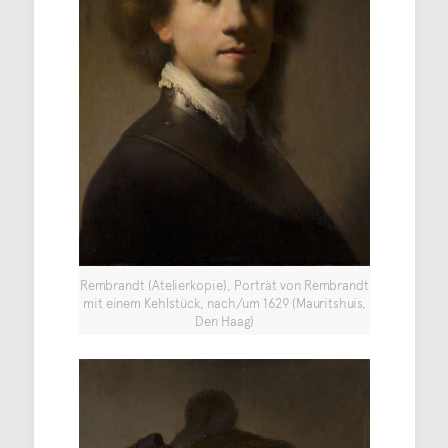
Rembrandt (Atelierkopie), Porträt von Rembrandt
mit einem Kehlstück, nach/um 1629 (Mauritshuis,
Den Haag)