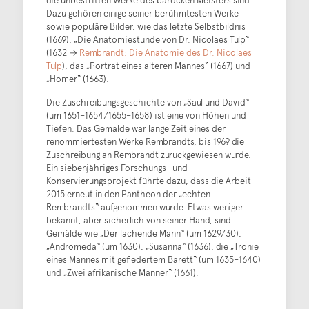
die unbestritten Werke des barocken Meisters sind.
Dazu gehören einige seiner berühmtesten Werke
sowie populäre Bilder, wie das letzte Selbstbildnis
(1669), „Die Anatomiestunde von Dr. Nicolaes Tulp“
(1632 →
Rembrandt: Die Anatomie des Dr. Nicolaes
Tulp
), das „Porträt eines älteren Mannes“ (1667) und
„Homer“ (1663).
Die Zuschreibungsgeschichte von „Saul und David“
(um 1651–1654/1655–1658) ist eine von Höhen und
Tiefen. Das Gemälde war lange Zeit eines der
renommiertesten Werke Rembrandts, bis 1969 die
Zuschreibung an Rembrandt zurückgewiesen wurde.
Ein siebenjähriges Forschungs- und
Konservierungsprojekt führte dazu, dass die Arbeit
2015 erneut in den Pantheon der „echten
Rembrandts“ aufgenommen wurde. Etwas weniger
bekannt, aber sicherlich von seiner Hand, sind
Gemälde wie „Der lachende Mann“ (um 1629/30),
„Andromeda“ (um 1630), „Susanna“ (1636), die „Tronie
eines Mannes mit gefiedertem Barett“ (um 1635–1640)
und „Zwei afrikanische Männer“ (1661).