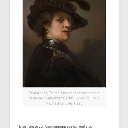
Rembrandt, Tronie eines Mannes mit einem
federgeschmückten Barett, um 1635–1640
(Mauritshuis, Den Haag)
Dies führte zur Anerkennung seines heute so