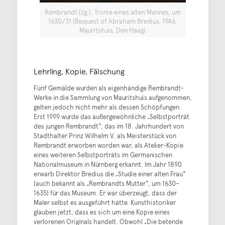
Rembrandt (zg.), Tronie eines alten Mannes, um
1630/31 (Bequest of Abraham Bredius, 1946,
Mauritshuis, Den Haag)
Lehrling, Kopie, Fälschung
Fünf Gemälde wurden als eigenhändige Rembrandt-
Werke in die Sammlung von Mauritshuis aufgenommen,
gelten jedoch nicht mehr als dessen Schöpfungen.
Erst 1999 wurde das außergewöhnliche „Selbstporträt
des jungen Rembrandt“, das im 18. Jahrhundert von
Stadthalter Prinz Wilhelm V. als Meisterstück von
Rembrandt erworben worden war, als Atelier-Kopie
eines weiteren Selbstporträts im Germanischen
Nationalmuseum in Nürnberg erkannt. Im Jahr 1890
erwarb Direktor Bredius die „Studie einer alten Frau“
(auch bekannt als „Rembrandts Mutter“, um 1630–
1635) für das Museum. Er war überzeugt, dass der
Maler selbst es ausgeführt hätte. Kunsthistoriker
glauben jetzt, dass es sich um eine Kopie eines
verlorenen Originals handelt. Obwohl „Die betende