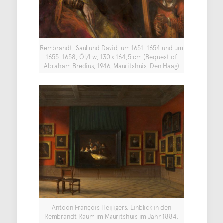
Rembrandt, Saul und David, um 1651–1654 und um
1655–1658, Öl/Lw, 130 x 164,5 cm (Bequest of
Abraham Bredius, 1946, Mauritshuis, Den Haag)
Antoon François Heijligers, Einblick in den
Rembrandt Raum im Mauritshuis im Jahr 1884,