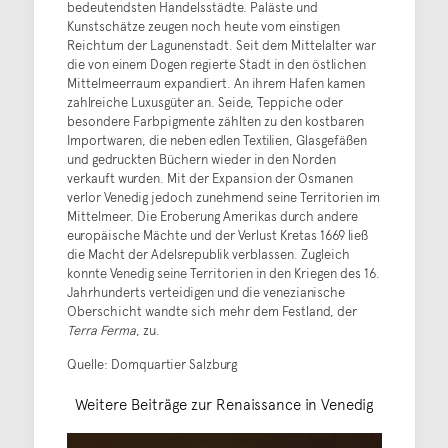
bedeutendsten Handelsstädte. Paläste und
Kunstschätze zeugen noch heute vom einstigen
Reichtum der Lagunenstadt. Seit dem Mittelalter war
die von einem Dogen regierte Stadt in den östlichen
Mittelmeerraum expandiert. An ihrem Hafen kamen
zahlreiche Luxusgüter an. Seide, Teppiche oder
besondere Farbpigmente zählten zu den kostbaren
Importwaren, die neben edlen Textilien, Glasgefäßen
und gedruckten Büchern wieder in den Norden
verkauft wurden. Mit der Expansion der Osmanen
verlor Venedig jedoch zunehmend seine Territorien im
Mittelmeer. Die Eroberung Amerikas durch andere
europäische Mächte und der Verlust Kretas 1669 ließ
die Macht der Adelsrepublik verblassen. Zugleich
konnte Venedig seine Territorien in den Kriegen des 16.
Jahrhunderts verteidigen und die venezianische
Oberschicht wandte sich mehr dem Festland, der
Terra Ferma
, zu.
Quelle: Domquartier Salzburg
Weitere Beiträge zur Renaissance in Venedig