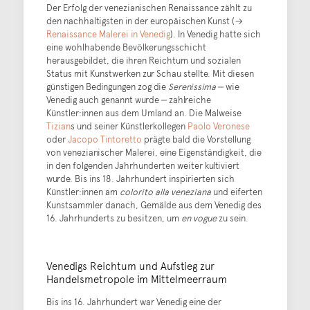
Der Erfolg der venezianischen Renaissance zählt zu
den nachhaltigsten in der europäischen Kunst (→
Renaissance Malerei in Venedig
). In Venedig hatte sich
eine wohlhabende Bevölkerungsschicht
herausgebildet, die ihren Reichtum und sozialen
Status mit Kunstwerken zur Schau stellte. Mit diesen
günstigen Bedingungen zog die
Serenissima
‒ wie
Venedig auch genannt wurde ‒ zahlreiche
Künstler:innen aus dem Umland an. Die Malweise
Tizian
s und seiner Künstlerkollegen
Paolo Veronese
oder
Jacopo Tintoretto
prägte bald die Vorstellung
von venezianischer Malerei, eine Eigenständigkeit, die
in den folgenden Jahrhunderten weiter kultiviert
wurde. Bis ins 18. Jahrhundert inspirierten sich
Künstler:innen am
colorito alla veneziana
und eiferten
Kunstsammler danach, Gemälde aus dem Venedig des
16. Jahrhunderts zu besitzen, um
en vogue
zu sein.
Venedigs Reichtum und Aufstieg zur
Handelsmetropole im Mittelmeerraum
Bis ins 16. Jahrhundert war Venedig eine der