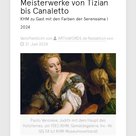
Meisterwerke von Tizian
bis Canaletto
KHM zu Gast mit den Farben der Serenissima |
2024
Veröffentlicht von
ARTinWORDS.de Redaktion
von
21. Juni 2024
Paolo Veronese, Judith mit dem Haupt des
Holofernes, um 1582 (KHM, Gemäldegalerie, Inv.-Nr.
GG 34 (c) KHM-Museumsverband)