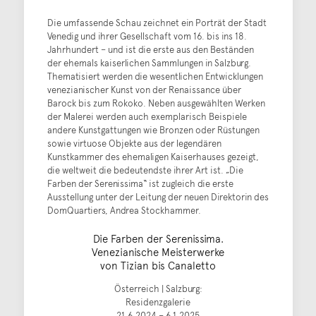
Die umfassende Schau zeichnet ein Porträt der Stadt
Venedig und ihrer Gesellschaft vom 16. bis ins 18.
Jahrhundert – und ist die erste aus den Beständen
der ehemals kaiserlichen Sammlungen in Salzburg.
Thematisiert werden die wesentlichen Entwicklungen
venezianischer Kunst von der Renaissance über
Barock bis zum Rokoko. Neben ausgewählten Werken
der Malerei werden auch exemplarisch Beispiele
andere Kunstgattungen wie Bronzen oder Rüstungen
sowie virtuose Objekte aus der legendären
Kunstkammer des ehemaligen Kaiserhauses gezeigt,
die weltweit die bedeutendste ihrer Art ist. „Die
Farben der Serenissima“ ist zugleich die erste
Ausstellung unter der Leitung der neuen Direktorin des
DomQuartiers, Andrea Stockhammer.
Die Farben der Serenissima.
Venezianische Meisterwerke
von Tizian bis Canaletto
Österreich | Salzburg:
Residenzgalerie
21.6.2024 – 6.1.2025