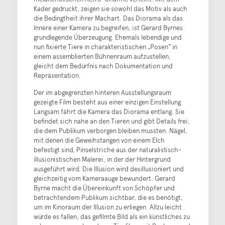
Kader gedruckt, zeigen sie sowohl das Motiv als auch
die Bedingtheit ihrer Machart. Das Diorama als das
Innere einer Kamera zu begreifen, ist Gerard Byrnes
grundlegende Überzeugung. Ehemals lebendige und
nun fixierte Tiere in charakteristischen „Posen“ in
einem assemblierten Bühnenraum aufzustellen,
gleicht dem Bedürfnis nach Dokumentation und
Repräsentation.
Der im abgegrenzten hinteren Ausstellungsraum
gezeigte Film besteht aus einer einzigen Einstellung.
Langsam fährt die Kamera das Diorama entlang. Sie
befindet sich nahe an den Tieren und gibt Details frei,
die dem Publikum verborgen bleiben mussten. Nägel,
mit denen die Geweihstangen von einem Elch
befestigt sind, Pinselstriche aus der naturalistisch-
illusionistischen Malerei, in der der Hintergrund
ausgeführt wird. Die Illusion wird desillusioniert und
gleichzeitig vom Kameraauge bewundert. Gerard
Byrne macht die Übereinkunft von Schöpfer und
betrachtendem Publikum sichtbar, die es benötigt,
um im Kinoraum der Illusion zu erliegen. Allzu leicht
würde es fallen, das gefilmte Bild als ein künstliches zu