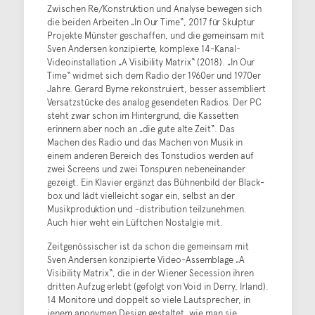
Zwischen Re/Konstruktion und Analyse bewegen sich
die beiden Arbeiten „In Our Time“, 2017 für Skulptur
Projekte Münster geschaffen, und die gemeinsam mit
Sven Andersen konzipierte, komplexe 14-Kanal-
Videoinstallation „A Visibility Matrix“ (2018). „In Our
Time“ widmet sich dem Radio der 1960er und 1970er
Jahre. Gerard Byrne rekonstruiert, besser assembliert
Versatzstücke des analog gesendeten Radios. Der PC
steht zwar schon im Hintergrund, die Kassetten
erinnern aber noch an „die gute alte Zeit“. Das
Machen des Radio und das Machen von Musik in
einem anderen Bereich des Tonstudios werden auf
zwei Screens und zwei Tonspuren nebeneinander
gezeigt. Ein Klavier ergänzt das Bühnenbild der Black-
box und lädt vielleicht sogar ein, selbst an der
Musikproduktion und -distribution teilzunehmen.
Auch hier weht ein Lüftchen Nostalgie mit.
Zeitgenössischer ist da schon die gemeinsam mit
Sven Andersen konzipierte Video-Assemblage „A
Visibility Matrix“, die in der Wiener Secession ihren
dritten Aufzug erlebt (gefolgt von Void in Derry, Irland).
14 Monitore und doppelt so viele Lautsprecher, in
jenem anonymen Design gestaltet, wie man sie