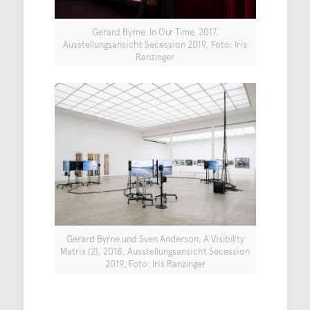
Gerard Byrne, In Our Time, 2017,
Ausstellungsansicht Secession 2019, Foto: Iris
Ranzinger
Gerard Byrne und Sven Anderson, A Visibility
Matrix (2), 2018, Ausstellungsansicht Secession
2019, Foto: Iris Ranzinger