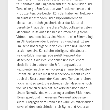
tausendfach auf Flughäfen antrifft, zeigen Bilder und
Töne einer großen Gruppen von Produzentinnen und
Produzenten. Die beiden Künstler haben ein Netzwerk
an Kunstschaffenden und bildproduzierenden
Menschen um sich geschart, dass das Material
bereitstellt, aus dem sie diese Videocollage fertigten.
Manchmal läuft auf allen Bildschirmen das gleiche
Video, manchmal ist es eine Vielzahl, eine Stimme fügt
im Off Gedanken der Kreativen zu – und ergänzt sie
um (scheinbar) eigene in der Ich-Erzählung. Handelt
es sich um eine Künstliche Intelligenz, die steuert,
welche Bilder man gerade sieht? Reagiert die
Maschine auf die Besucherinnen und Besucher?
Modelliert sie dadurch die Erfahrungswelt der
Rezipienten nach einem vorprogrammierten Muster?
Potenziell ist alles möglich (Facebook macht es vor!),
doch die Ressourcen der Kunstschaffenden reichen
noch nicht so weit. Sie schreiben der Maschine noch
vor, was sie zu zeigen hat. Sie arbeiten noch nach
einem Narrativ, das mit den zugesandten Bildern und
Tönen spielt und ihnen einen Mehrwert abzuringen
sucht. Entgegen dem Trend alles kabellos miteinander
zu verbinden, entschieden sich Byrne und Andersen