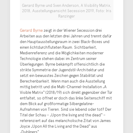
Gerard Byrne und Sven Anderson, A Visibility Matrix,
2018, Ausstellungsansicht Secession 2019, Foto: Iris
Ranzinger
Gerard Byrne
zeigt in der Wiener Secession drei
Arbeiten aus den letzten drei Jahren und trennt dafür
den Hauptausstellungsraum in zwei Black-Boxes und
einen lichtdurchfluteten Raum. Sichtbarkeit,
Medienreferenz und die Möglichkeiten moderner
Technologie stehen dabei im Zentrum seiner
Überlegungen. Byrne bekämpft offensichtlich die
strikte Symmetrie der Jugendstil-Architektur und
setzt ein bewusstes Zeichen gegen Stabilität und
Berechenbarkeit. Wenn man auch die Ausstellung
mittig betritt und die Multi-Channel-Installation „A
Visible Matrix“ (2018/19) sich direkt gegenüber der Tür
entfaltet, so öffnet er doch das linke Seitenschiff mit
dem Blick auf großformatige Silbergelatine-
Aufnahmen von Tieren. Sind sie lebend oder tot? Der
Titel der Schau – „Upon the living and the dead“ –
referenziert auf das melancholische Zitat von James
Joyce „Upon All the Living and the Dead“ aus
„Dubliners”.