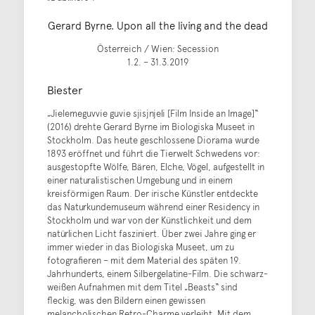
Gerard Byrne. Upon all the living and the dead
Österreich / Wien: Secession
1.2. – 31.3.2019
Biester
„Jielemeguvvie guvie sjisjnjeli [Film Inside an Image]“
(2016) drehte Gerard Byrne im Biologiska Museet in
Stockholm. Das heute geschlossene Diorama wurde
1893 eröffnet und führt die Tierwelt Schwedens vor:
ausgestopfte Wölfe, Bären, Elche, Vögel, aufgestellt in
einer naturalistischen Umgebung und in einem
kreisförmigen Raum. Der irische Künstler entdeckte
das Naturkundemuseum während einer Residency in
Stockholm und war von der Künstlichkeit und dem
natürlichen Licht fasziniert. Über zwei Jahre ging er
immer wieder in das Biologiska Museet, um zu
fotografieren – mit dem Material des späten 19.
Jahrhunderts, einem Silbergelatine-Film. Die schwarz-
weißen Aufnahmen mit dem Titel „Beasts“ sind
fleckig, was den Bildern einen gewissen
melancholischen Retro-Charme verleiht. Mit dem