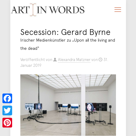
Secession: Gerard Byrne
Irischer Medienkünstler zu „Upon all the living and
the dead“
Veröffentlicht von
Alexandra Matzner
von
31.
Januar 2019
Facebook
Twitter
Pinterest