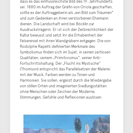
dass es das einflussreichste Bild des 19. Jahrhunderts
sei. 1880 im Auftrag der Gräfin von Oriola geschaffen,
sollte es der Auftraggeberin als „ein Bild zum Träumen“
und zum Gedenken an ihren verstorbenen Ehemann
dienen. Die Landschaft wird bei Böcklin zur
Ausdrucksträgerin. Er ist sich der Zerbrechlichkeit der
Kultur bewusst und setzt ihr die Erhabenheit der
Felseninsel mit ihren Wandgräbern entgegen. Die von
Rodolphe Rapetti definierten Merkmale des
Symbolismus finden sich im Sujet, in seinen zeitlosen
Qualitäten, seinem „Primitivismus“, seiner Anti-
Fortschrittshaltung. Der „Flucht ins Mystische“
(Thomson) entspricht das Parallelsetzen der Malerei
mit der Musik, Farben werden zu Tönen und
Harmonien. Sie sollen, ergänzt durch die Wiedergabe
von stillen Orten und imaginierten Siedlungsstätten
ohne Menschen oder Zeichen der Moderne,
Stimmungen, Gefühle und Reflexionen auslösen.