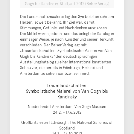
Gogh bis Kandinsky, Stuttgart 2012 (Belser Verlag)
Die Landschaftsmaalerei lag den Symbolisten sehr am
Herzen, soweit bekannt. Ihr Ziel war, damit
Stimmungen, Gefühle und Nachdenken auszulösen.
Die Mittel waren jedoch, und das belegt der Katalog in
einmaliger Weise, je nach Künstler und seiner Herkunft
verschieden. Der Belser Verlag legt mit
„Traumlandschaften. Symbolistische Malerei von Van
Gogh bis Kandinsky“ den deutschsprachigen
Ausstellungskatalog zu einer international kuratierten
Schau vor, die bereits in Edinburgh, Helsinki und
Amsterdam zu sehen war bzw. sein wird.
Traumlandschaften.
Symbolistische Malerei von Van Gogh bis
Kandinsky
Niederlande | Amsterdam: Van Gogh Museum
24.2. – 17.6.2012
Großbritannien | Edinburgh: The National Galleries of
Scotland
14.7. – 14.10.2012