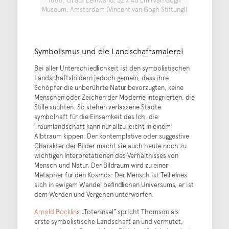
1888, Öl auf Leinwand, 32 x 40 cm (Van Gogh
Museum, Amsterdam (Vincent van Gogh Stiftung))
Symbolismus und die Landschaftsmalerei
Bei aller Unterschiedlichkeit ist den symbolistischen
Landschaftsbildern jedoch gemein, dass ihre
Schöpfer die unberührte Natur bevorzugten, keine
Menschen oder Zeichen der Moderne integrierten, die
Stille suchten. So stehen verlassene Städte
symbolhaft für die Einsamkeit des Ich, die
Traumlandschaft kann nur allzu leicht in einem
Albtraum kippen. Der kontemplative oder suggestive
Charakter der Bilder macht sie auch heute noch zu
wichtigen Interpretationen des Verhältnisses von
Mensch und Natur. Der Bildraum wird zu einer
Metapher für den Kosmos: Der Mensch ist Teil eines
sich in ewigem Wandel befindlichen Universums, er ist
dem Werden und Vergehen unterworfen.
Arnold Böcklin
s „Toteninsel“ spricht Thomson als
erste symbolistische Landschaft an und vermutet,