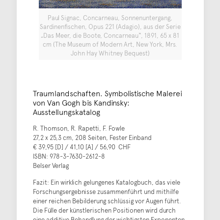
Paul Signac, Concarneau, Sonnenuntergang,
Sardinenfischen, Opus 221 (Adagio), aus der Serie
„Das Meer, die Boote, Concarneau“, 1891, 65 x 81
cm (The Museum of Modern Art, New York, Mrs.
John Hay Whitney Bequest)
Traumlandschaften. Symbolistische Malerei
von Van Gogh bis Kandinsky:
Ausstellungskatalog
R. Thomson, R. Rapetti, F. Fowle
27,2 x 25,3 cm, 208 Seiten, Fester Einband
€ 39,95 [D] / 41,10 [A] / 56,90 CHF
ISBN: 978-3-7630-2612-8
Belser Verlag
Fazit: Ein wirklich gelungenes Katalogbuch, das viele
Forschungsergebnisse zusammenführt und mithilfe
einer reichen Bebilderung schlüssig vor Augen führt.
Die Fülle der künstlerischen Positionen wird durch
eine additive Behandlung der wichtigsten Exponenten