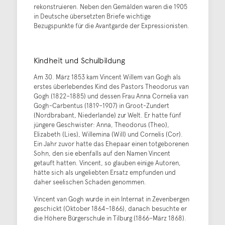
rekonstruieren. Neben den Gemälden waren die 1905
in Deutsche übersetzten Briefe wichtige
Bezugspunkte für die Avantgarde der Expressionisten.
Kindheit und Schulbildung
Am 30. März 1853 kam Vincent Willem van Gogh als
erstes überlebendes Kind des Pastors Theodorus van
Gogh (1822–1885) und dessen Frau Anna Cornelia van
Gogh-Carbentus (1819–1907) in Groot-Zundert
(Nordbrabant, Niederlande) zur Welt. Er hatte fünf
jüngere Geschwister: Anna, Theodorus (Theo),
Elizabeth (Lies), Willemina (Will) und Cornelis (Cor).
Ein Jahr zuvor hatte das Ehepaar einen totgeborenen
Sohn, den sie ebenfalls auf den Namen Vincent
getauft hatten. Vincent, so glauben einige Autoren,
hätte sich als ungeliebten Ersatz empfunden und
daher seelischen Schaden genommen.
Vincent van Gogh wurde in ein Internat in Zevenbergen
geschickt (Oktober 1864–1866), danach besuchte er
die Höhere Bürgerschule in Tilburg (1866–März 1868).