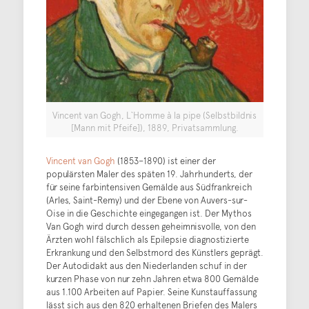
Vincent van Gogh, L`Homme à la pipe (Selbstbildnis
[Mann mit Pfeife]), 1889, Privatsammlung.
Vincent van Gogh
(1853–1890) ist einer der
populärsten Maler des späten 19. Jahrhunderts, der
für seine farbintensiven Gemälde aus Südfrankreich
(Arles, Saint-Remy) und der Ebene von Auvers-sur-
Oise in die Geschichte eingegangen ist. Der Mythos
Van Gogh wird durch dessen geheimnisvolle, von den
Ärzten wohl fälschlich als Epilepsie diagnostizierte
Erkrankung und den Selbstmord des Künstlers geprägt.
Der Autodidakt aus den Niederlanden schuf in der
kurzen Phase von nur zehn Jahren etwa 800 Gemälde
aus 1.100 Arbeiten auf Papier. Seine Kunstauffassung
lässt sich aus den 820 erhaltenen Briefen des Malers