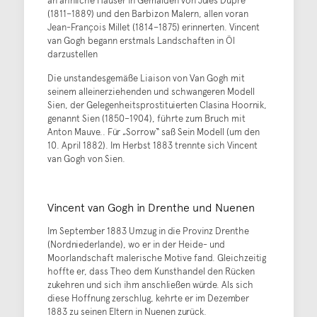
(1811–1889) und den Barbizon Malern, allen voran
Jean-François Millet (1814–1875) erinnerten. Vincent
van Gogh begann erstmals Landschaften in Öl
darzustellen
Die unstandesgemäße Liaison von Van Gogh mit
seinem alleinerziehenden und schwangeren Modell
Sien, der Gelegenheitsprostituierten Clasina Hoornik,
genannt Sien (1850–1904), führte zum Bruch mit
Anton Mauve.. Für „Sorrow“ saß Sein Modell (um den
10. April 1882). Im Herbst 1883 trennte sich Vincent
van Gogh von Sien.
Vincent van Gogh in Drenthe und Nuenen
Im September 1883 Umzug in die Provinz Drenthe
(Nordniederlande), wo er in der Heide- und
Moorlandschaft malerische Motive fand. Gleichzeitig
hoffte er, dass Theo dem Kunsthandel den Rücken
zukehren und sich ihm anschließen würde. Als sich
diese Hoffnung zerschlug, kehrte er im Dezember
1883 zu seinen Eltern in Nuenen zurück.