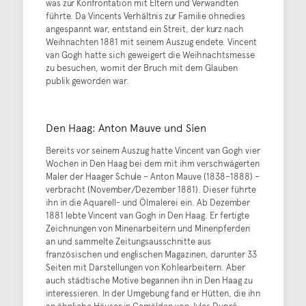
was zur Konfrontation mit Eltern und Verwandten
führte. Da Vincents Verhältnis zur Familie ohnedies
angespannt war, entstand ein Streit, der kurz nach
Weihnachten 1881 mit seinem Auszug endete. Vincent
van Gogh hatte sich geweigert die Weihnachtsmesse
zu besuchen, womit der Bruch mit dem Glauben
publik geworden war.
Den Haag: Anton Mauve und Sien
Bereits vor seinem Auszug hatte Vincent van Gogh vier
Wochen in Den Haag bei dem mit ihm verschwägerten
Maler der Haager Schule – Anton Mauve (1838–1888) –
verbracht (November/Dezember 1881). Dieser führte
ihn in die Aquarell- und Ölmalerei ein. Ab Dezember
1881 lebte Vincent van Gogh in Den Haag. Er fertigte
Zeichnungen von Minenarbeitern und Minenpferden
an und sammelte Zeitungsausschnitte aus
französischen und englischen Magazinen, darunter 33
Seiten mit Darstellungen von Kohlearbeitern. Aber
auch städtische Motive begannen ihn in Den Haag zu
interessieren. In der Umgebung fand er Hütten, die ihn
an ähnliche Häuser in Gemälden von Jules Dupré