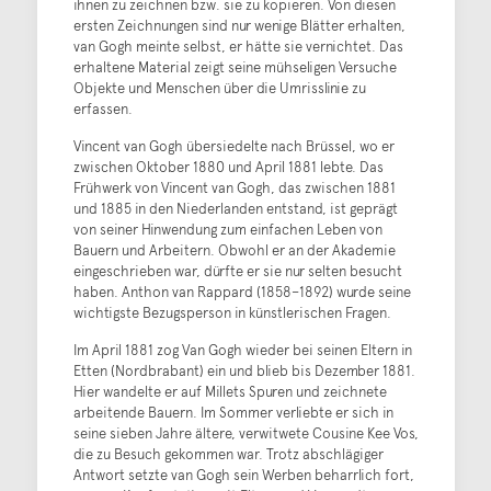
ihnen zu zeichnen bzw. sie zu kopieren. Von diesen
ersten Zeichnungen sind nur wenige Blätter erhalten,
van Gogh meinte selbst, er hätte sie vernichtet. Das
erhaltene Material zeigt seine mühseligen Versuche
Objekte und Menschen über die Umrisslinie zu
erfassen.
Vincent van Gogh übersiedelte nach Brüssel, wo er
zwischen Oktober 1880 und April 1881 lebte. Das
Frühwerk von Vincent van Gogh, das zwischen 1881
und 1885 in den Niederlanden entstand, ist geprägt
von seiner Hinwendung zum einfachen Leben von
Bauern und Arbeitern. Obwohl er an der Akademie
eingeschrieben war, dürfte er sie nur selten besucht
haben. Anthon van Rappard (1858–1892) wurde seine
wichtigste Bezugsperson in künstlerischen Fragen.
Im April 1881 zog Van Gogh wieder bei seinen Eltern in
Etten (Nordbrabant) ein und blieb bis Dezember 1881.
Hier wandelte er auf Millets Spuren und zeichnete
arbeitende Bauern. Im Sommer verliebte er sich in
seine sieben Jahre ältere, verwitwete Cousine Kee Vos,
die zu Besuch gekommen war. Trotz abschlägiger
Antwort setzte van Gogh sein Werben beharrlich fort,