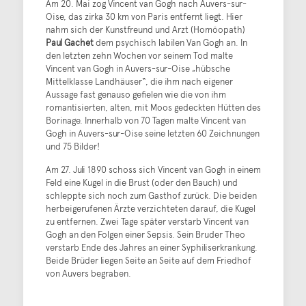
Am 20. Mai zog Vincent van Gogh nach Auvers-sur-
Oise, das zirka 30 km von Paris entfernt liegt. Hier
nahm sich der Kunstfreund und Arzt (Homöopath)
Paul Gachet
dem psychisch labilen Van Gogh an. In
den letzten zehn Wochen vor seinem Tod malte
Vincent van Gogh in Auvers-sur-Oise „hübsche
Mittelklasse Landhäuser“, die ihm nach eigener
Aussage fast genauso gefielen wie die von ihm
romantisierten, alten, mit Moos gedeckten Hütten des
Borinage. Innerhalb von 70 Tagen malte Vincent van
Gogh in Auvers-sur-Oise seine letzten 60 Zeichnungen
und 75 Bilder!
Am 27. Juli 1890 schoss sich Vincent van Gogh in einem
Feld eine Kugel in die Brust (oder den Bauch) und
schleppte sich noch zum Gasthof zurück. Die beiden
herbeigerufenen Ärzte verzichteten darauf, die Kugel
zu entfernen. Zwei Tage später verstarb Vincent van
Gogh an den Folgen einer Sepsis. Sein Bruder Theo
verstarb Ende des Jahres an einer Syphiliserkrankung.
Beide Brüder liegen Seite an Seite auf dem Friedhof
von Auvers begraben.