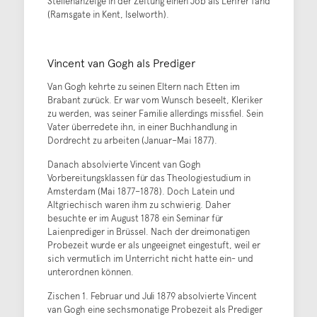
Stellenanzeige in der Zeitung einen Job als Lehrer fand
(Ramsgate in Kent, Iselworth).
Vincent van Gogh als Prediger
Van Gogh kehrte zu seinen Eltern nach Etten im
Brabant zurück. Er war vom Wunsch beseelt, Kleriker
zu werden, was seiner Familie allerdings missfiel. Sein
Vater überredete ihn, in einer Buchhandlung in
Dordrecht zu arbeiten (Januar–Mai 1877).
Danach absolvierte Vincent van Gogh
Vorbereitungsklassen für das Theologiestudium in
Amsterdam (Mai 1877–1878). Doch Latein und
Altgriechisch waren ihm zu schwierig. Daher
besuchte er im August 1878 ein Seminar für
Laienprediger in Brüssel. Nach der dreimonatigen
Probezeit wurde er als ungeeignet eingestuft, weil er
sich vermutlich im Unterricht nicht hatte ein- und
unterordnen können.
Zischen 1. Februar und Juli 1879 absolvierte Vincent
van Gogh eine sechsmonatige Probezeit als Prediger