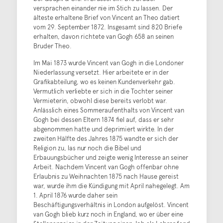
versprachen einander nie im Stich zu lassen. Der
älteste erhaltene Brief von Vincent an Theo datiert
vom 29. September 1872. Insgesamt sind 820 Briefe
erhalten, davon richtete van Gogh 658 an seinen
Bruder Theo.
Im Mai 1873 wurde Vincent van Gogh in die Londoner
Niederlassung versetzt. Hier arbeitete er in der
Grafikabteilung, wo es keinen Kundenverkehr gab.
Vermutlich verliebte er sich in die Tochter seiner
Vermieterin, obwohl diese bereits verlobt war.
Anlässlich eines Sommeraufenthalts von Vincent van
Gogh bei dessen Eltern 1874 fiel auf, dass er sehr
abgenommen hatte und deprimiert wirkte. In der
zweiten Hälfte des Jahres 1875 wandte er sich der
Religion zu, las nur noch die Bibel und
Erbauungsbücher und zeigte wenig Interesse an seiner
Arbeit. Nachdem Vincent van Gogh offenbar ohne
Erlaubnis zu Weihnachten 1875 nach Hause gereist
war, wurde ihm die Kündigung mit April nahegelegt. Am
1. April 1876 wurde daher sein
Beschäftigungsverhältnis in London aufgelöst. Vincent
van Gogh blieb kurz noch in England, wo er über eine