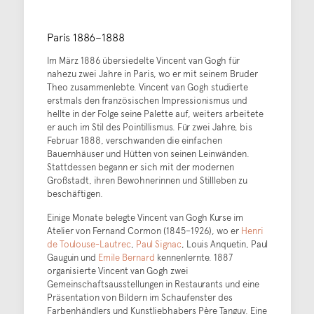
Paris 1886–1888
Im März 1886 übersiedelte Vincent van Gogh für
nahezu zwei Jahre in Paris, wo er mit seinem Bruder
Theo zusammenlebte. Vincent van Gogh studierte
erstmals den französischen Impressionismus und
hellte in der Folge seine Palette auf, weiters arbeitete
er auch im Stil des Pointillismus. Für zwei Jahre, bis
Februar 1888, verschwanden die einfachen
Bauernhäuser und Hütten von seinen Leinwänden.
Stattdessen begann er sich mit der modernen
Großstadt, ihren Bewohnerinnen und Stillleben zu
beschäftigen.
Einige Monate belegte Vincent van Gogh Kurse im
Atelier von Fernand Cormon (1845–1926), wo er
Henri
de Toulouse-Lautrec
,
Paul Signac
, Louis Anquetin, Paul
Gauguin und
Emile Bernard
kennenlernte. 1887
organisierte Vincent van Gogh zwei
Gemeinschaftsausstellungen in Restaurants und eine
Präsentation von Bildern im Schaufenster des
Farbenhändlers und Kunstliebhabers Père Tanguy. Eine