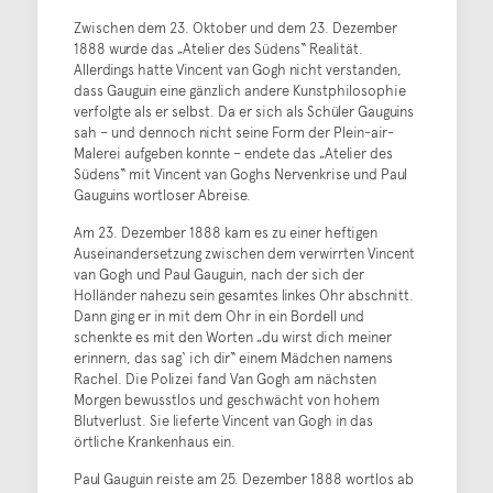
Zwischen dem 23. Oktober und dem 23. Dezember
1888 wurde das „Atelier des Südens“ Realität.
Allerdings hatte Vincent van Gogh nicht verstanden,
dass Gauguin eine gänzlich andere Kunstphilosophie
verfolgte als er selbst. Da er sich als Schüler Gauguins
sah – und dennoch nicht seine Form der Plein-air-
Malerei aufgeben konnte – endete das „Atelier des
Südens“ mit Vincent van Goghs Nervenkrise und Paul
Gauguins wortloser Abreise.
Am 23. Dezember 1888 kam es zu einer heftigen
Auseinandersetzung zwischen dem verwirrten Vincent
van Gogh und Paul Gauguin, nach der sich der
Holländer nahezu sein gesamtes linkes Ohr abschnitt.
Dann ging er in mit dem Ohr in ein Bordell und
schenkte es mit den Worten „du wirst dich meiner
erinnern, das sag‘ ich dir“ einem Mädchen namens
Rachel. Die Polizei fand Van Gogh am nächsten
Morgen bewusstlos und geschwächt von hohem
Blutverlust. Sie lieferte Vincent van Gogh in das
örtliche Krankenhaus ein.
Paul Gauguin reiste am 25. Dezember 1888 wortlos ab