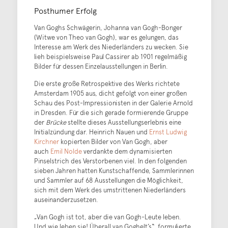
Posthumer Erfolg
Van Goghs Schwägerin, Johanna van Gogh-Bonger
(Witwe von Theo van Gogh), war es gelungen, das
Interesse am Werk des Niederländers zu wecken. Sie
lieh beispielsweise Paul Cassirer ab 1901 regelmäßig
Bilder für dessen Einzelausstellungen in Berlin.
Die erste große Retrospektive des Werks richtete
Amsterdam 1905 aus, dicht gefolgt von einer großen
Schau des Post-Impressionisten in der Galerie Arnold
in Dresden. Für die sich gerade formierende Gruppe
der
Brücke
stellte dieses Ausstellungserlebnis eine
Initialzündung dar. Heinrich Nauen und
Ernst Ludwig
Kirchner
kopierten Bilder von Van Gogh, aber
auch
Emil Nolde
verdankte dem dynamisierten
Pinselstrich des Verstorbenen viel. In den folgenden
sieben Jahren hatten Kunstschaffende, Sammlerinnen
und Sammler auf 68 Ausstellungen die Möglichkeit,
sich mit dem Werk des umstrittenen Niederländers
auseinanderzusetzen.
„Van Gogh ist tot, aber die van Gogh-Leute leben.
Und wie leben sie! Überall van Goghelt’s“, formulierte