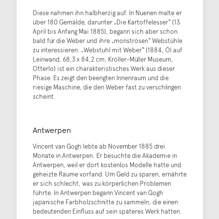
Diese nahmen ihn halbherzig auf. In Nuenen malte er
über 180 Gemälde, darunter „Die Kartoffelesser“ (13.
April bis Anfang Mai 1885), begann sich aber schon
bald für die Weber und ihre „monströsen“ Webstühle
zu interessieren. „Webstuhl mit Weber“ (1884, Öl auf
Leinwand, 68,3 x 84,2 cm, Kröller-Müller Museum,
Otterlo) ist ein charakteristisches Werk aus dieser
Phase. Es zeigt den beengten Innenraum und die
riesige Maschine, die den Weber fast zu verschlingen
scheint.
Antwerpen
Vincent van Gogh lebte ab November 1885 drei
Monate in Antwerpen. Er besuchte die Akademie in
Antwerpen, weil er dort kostenlos Modelle hatte und
geheizte Räume vorfand. Um Geld zu sparen, ernährte
er sich schlecht, was zu körperlichen Problemen
führte. In Antwerpen begann Vincent van Gogh
japanische Farbholzschnitte zu sammeln, die einen
bedeutenden Einfluss auf sein späteres Werk hatten.