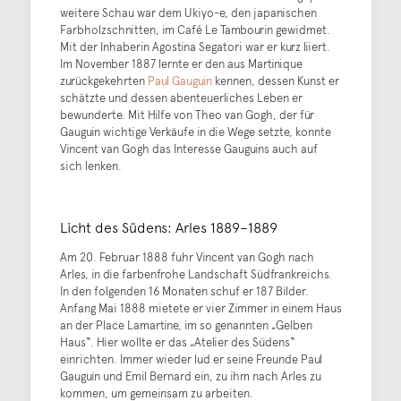
weitere Schau war dem Ukiyo-e, den japanischen
Farbholzschnitten, im Café Le Tambourin gewidmet.
Mit der Inhaberin Agostina Segatori war er kurz liiert.
Im November 1887 lernte er den aus Martinique
zurückgekehrten
Paul Gauguin
kennen, dessen Kunst er
schätzte und dessen abenteuerliches Leben er
bewunderte. Mit Hilfe von Theo van Gogh, der für
Gauguin wichtige Verkäufe in die Wege setzte, konnte
Vincent van Gogh das Interesse Gauguins auch auf
sich lenken.
Licht des Südens: Arles 1889–1889
Am 20. Februar 1888 fuhr Vincent van Gogh nach
Arles, in die farbenfrohe Landschaft Südfrankreichs.
In den folgenden 16 Monaten schuf er 187 Bilder.
Anfang Mai 1888 mietete er vier Zimmer in einem Haus
an der Place Lamartine, im so genannten „Gelben
Haus“. Hier wollte er das „Atelier des Südens“
einrichten. Immer wieder lud er seine Freunde Paul
Gauguin und Emil Bernard ein, zu ihm nach Arles zu
kommen, um gemeinsam zu arbeiten.