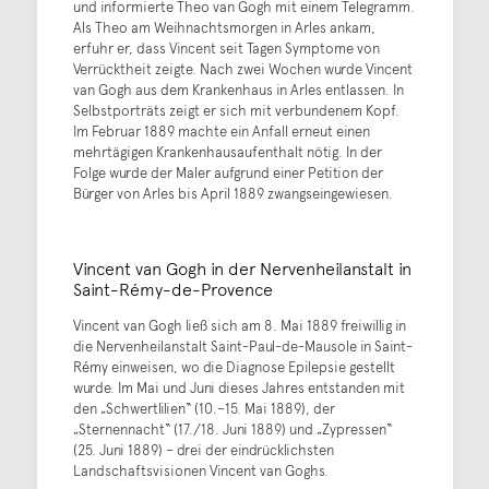
und informierte Theo van Gogh mit einem Telegramm.
Als Theo am Weihnachtsmorgen in Arles ankam,
erfuhr er, dass Vincent seit Tagen Symptome von
Verrücktheit zeigte. Nach zwei Wochen wurde Vincent
van Gogh aus dem Krankenhaus in Arles entlassen. In
Selbstporträts zeigt er sich mit verbundenem Kopf.
Im Februar 1889 machte ein Anfall erneut einen
mehrtägigen Krankenhausaufenthalt nötig. In der
Folge wurde der Maler aufgrund einer Petition der
Bürger von Arles bis April 1889 zwangseingewiesen.
Vincent van Gogh in der Nervenheilanstalt in
Saint-Rémy-de-Provence
Vincent van Gogh ließ sich am 8. Mai 1889 freiwillig in
die Nervenheilanstalt Saint-Paul-de-Mausole in Saint-
Rémy einweisen, wo die Diagnose Epilepsie gestellt
wurde. Im Mai und Juni dieses Jahres entstanden mit
den „Schwertlilien“ (10.–15. Mai 1889), der
„Sternennacht“ (17./18. Juni 1889) und „Zypressen“
(25. Juni 1889) – drei der eindrücklichsten
Landschaftsvisionen Vincent van Goghs.