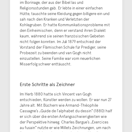
im Borinage, der aus der Bibel las und
Religionsstunden gab. Er lebte in einer einfachen
Hütte, tauschte seine Kleidung gegen billigere ein und
sah nach den Kranken und Verletzten der
Kohlegruben. Er hatte Kommunikationsprobleme mit
den Einheimischen, denn er verstand ihren Dialekt
kaum, während sie seinen französischen Gebeten
nicht folgen konnten. Im Juli 1879 entschied der
Vorstand der Flämischen Schule für Prediger, seine
Probezeit zu beenden und van Gogh nicht
einzustellen. Seine Familie war vom neuerlichen
Misserfolg schwer enttäuscht.
Erste Schritte als Zeichner
Im Herb 1880 hatte sich Vincent van Gogh
entschieden, Künstler werden zu wollen. Er war nun 27
Jahre alt. Mit Büchern wie Armand-Théophile
Cassagne’s „Guide de l’alphabet du dessin“ (1880) half
er sich über die ersten Anfangsschwierigkeiten wie
der Perspektive hinweg. Charles Bargue’s „Exercices
au fusain“ nutzte er wie Millets Zeichnungen, um nach