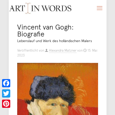
Vincent van Gogh:
Biografie
Lebenslauf und Werk des holländischen Malers
Veröffentlicht von
Alexandra Matzner
von
15. Mai
2023
Facebook
Twitter
Pinterest