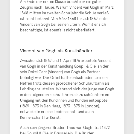
Am Ende der ersten Klasse brachte er ein gutes
Zeugnis nach Hause. Warum Vincent van Gogh im März
1868 mitten im zweiten Schuljahr die Schule verließ,
ist nicht bekannt. Von März 1868 bis Juli 1869 lebte
Vincent van Gogh bei seinen Eltern. Womit er sich
beschäftigte, ist ebenfalls nicht überliefert.
Vincent van Gogh als Kunsthändler
Zwischen Juli 1869 und 1. April 1876 arbeitete Vincent
van Gogh in der Kunsthandlung Goupil & Cie, an der
sein Onkel Cent (Vincent) van Gogh als Partner
beteiligt war. Der Onkel hatte entschieden, seinem
Neffen trotz dessen gebrochener Schullaufbahn als
Lehrling anzustellen. Während sich der junge van Gogh
in den folgenden sechs Jahren als zu schüchtern im
Umgang mit den Kundinnen und Kunden entpuppte
(1869–1873 in Den Haag, 1873–1875 in London),
entwickelte er eine Leidenschaft und auch
Kennerschaft für Kunst.
Auch sein jüngerer Bruder, Theo van Gogh, trat 1872
bei Goupil & Cie. in Brüssel ein. Die Brüder