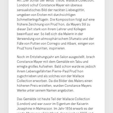
Mit „Der Schlaf der Venus“ (1806, Wallace Collection,
London) schuf Constance Mayer ein überaus
sensualistisches Bild der nackten Liebesgöttin,
umgeben von Eroten mit durchsichtigen
Schmetterlingsflügeln. Die Komposition folgt auf eine
frühere Zeichnung von Prud’hon, da Mayers Stil zu
dieser Zeit stark von ihrem Lehrer und Kollegen
beeinflusst war. So ließ sich die Malerin in der
Verwendung von atmosphärischem Sfumato und der
Fülle von Putten von Corregio und Albani, einigen von
Prud’hons Favoriten, inspirieren.
Noch im Entstehungsjahr am Salon ausgestellt, brach
Constance Mayer mit dem Gemälde ein Tabu und
erregte großes Aufsehen. Bald schon wurde es jedoch
ihrem Lebensgefährten Pierre-Paul Prud’hon
zugschrieben und als solches von der Wallace
Collection erworben. Da die Bilder des Malers einen
höheren Preis erzielten, wurden Constance Mayers
Werke unter seinem Namen angeboten.
Das Gemälde ist heute Teil der Wallace Collection
(London) und war zuvor im Eigentum der Kaiserin
Josephine in Malmaison. Im Jahr 1856 erwarb es der