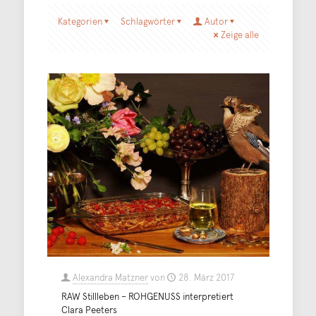
Kategorien
Schlagwörter
Autor
Zeige alle
Alexandra Matzner
von
28. März 2017
RAW Stillleben – ROHGENUSS interpretiert
Clara Peeters