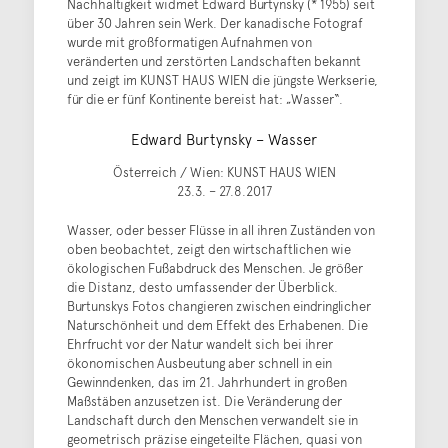
Nachhaltigkeit widmet Edward Burtynsky (* 1955) seit
über 30 Jahren sein Werk. Der kanadische Fotograf
wurde mit großformatigen Aufnahmen von
veränderten und zerstörten Landschaften bekannt
und zeigt im KUNST HAUS WIEN die jüngste Werkserie,
für die er fünf Kontinente bereist hat: „Wasser“.
Edward Burtynsky – Wasser
Österreich / Wien: KUNST HAUS WIEN
23.3. – 27.8.2017
Wasser, oder besser Flüsse in all ihren Zuständen von
oben beobachtet, zeigt den wirtschaftlichen wie
ökologischen Fußabdruck des Menschen. Je größer
die Distanz, desto umfassender der Überblick.
Burtunskys Fotos changieren zwischen eindringlicher
Naturschönheit und dem Effekt des Erhabenen. Die
Ehrfrucht vor der Natur wandelt sich bei ihrer
ökonomischen Ausbeutung aber schnell in ein
Gewinndenken, das im 21. Jahrhundert in großen
Maßstäben anzusetzen ist. Die Veränderung der
Landschaft durch den Menschen verwandelt sie in
geometrisch präzise eingeteilte Flächen, quasi von