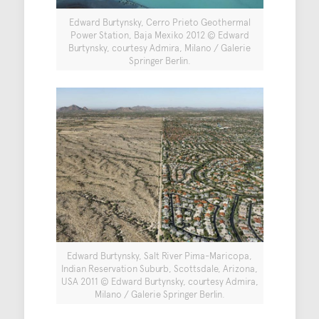
Edward Burtynsky, Cerro Prieto Geothermal
Power Station, Baja Mexiko 2012 © Edward
Burtynsky, courtesy Admira, Milano / Galerie
Springer Berlin.
Edward Burtynsky, Salt River Pima-Maricopa,
Indian Reservation Suburb, Scottsdale, Arizona,
USA 2011 © Edward Burtynsky, courtesy Admira,
Milano / Galerie Springer Berlin.