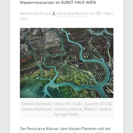
Wasserressourcen im KUNST HAUS WIEN
Veröffentlicht von
Alexandra Matzner
von
1. März
2017
Edward Burtynsky, Salinas #3, Càdiz, Spanien 2013 ©
Edward Burtynsky, courtesy Admira, Milano / Galerie
Springer Berlin.
Der Ressource Wasser, dem blauen Planeten und der