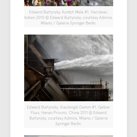
Edward Burtynsky, Kumbh Mela #1, Haridwar,
Indien 2010 © Edward Burtynsky, courtesy Admira,
Milano / Galerie Springer Berlin.
Edward Burtynsky, Xiaolangdi Damm #1, Gelber
Fluss, Henan Provinz, China 2011 © Edward
Burtynsky, courtesy Admira, Milano / Galerie
Springer Berlin.