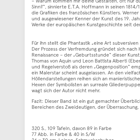
– Warum kommen mir deine Gestalten, oft nur du
Sinn?“, sinnierte E.T.A. Hoffmann in seinen 1814
die Grafiken des französischen Künstlers. Werne
und ausgewiesener Kenner der Kunst des 19. Jah
Werke der europäischen Kunstgeschichte seit d
Für ihn stellt die Phantastik „eine Art subversi
Der Prozess der Verfremdung gründet sich nach Ho
Renaissance – der „Geburtsstunde“ dieser Kunsta
Thomas von Aquin und Leon Battista Alberti (Ebe
und Regelverstoß als deren „Gegenposition“ empf
ein Malerstar scheint ausgelassen. An den vielfa
Höllendarstellungen reihen sich an manieristisc
Hexen der Symbolisten an surreale Gliederpuppe
wagt sich der Autor nicht mehr.
Fazit: Dieser Band ist ein gut gemachter Überblic
Bereichen des Zweideutigen, der Überraschung, d
320 S., 109 Tafeln, davon 89 in Farbe
77 Abb. in Farbe & 40 in S/W
26 × 30 cm, Leinen, Schmuckschuber