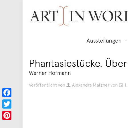
Ausstellungen
Phantasiestücke. Über
Werner Hofmann
Veröffentlicht von
Alexandra Matzner
von
1
Facebook
Twitter
Pinterest