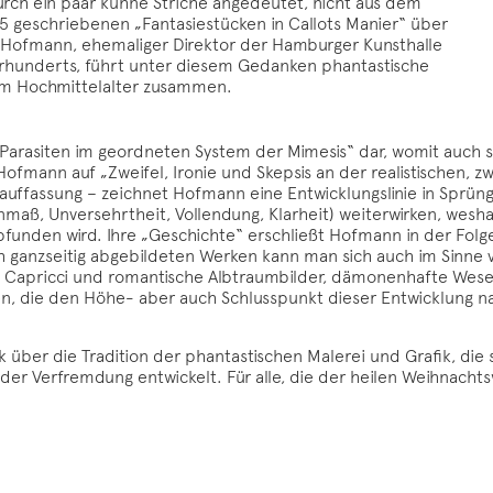
rch ein paar kühne Striche angedeutet, nicht aus dem
/15 geschriebenen „Fantasiestücken in Callots Manier“ über
r Hofmann, ehemaliger Direktor der Hamburger Kunsthalle
rhunderts, führt unter diesem Gedanken phantastische
em Hochmittelalter zusammen.
ven Parasiten im geordneten System der Mimesis“ dar, womit auch
fmann auf „Zweifel, Ironie und Skepsis an der realistischen, z
uffassung – zeichnet Hofmann eine Entwicklungslinie in Sprünge
nmaß, Unversehrtheit, Vollendung, Klarheit) weiterwirken, wesh
unden wird. Ihre „Geschichte“ erschließt Hofmann in der Folg
ch ganzseitig abgebildeten Werken kann man sich auch im Sinne 
he Capricci und romantische Albtraumbilder, dämonenhafte Wese
n, die den Höhe- aber auch Schlusspunkt dieser Entwicklung na
k über die Tradition der phantastischen Malerei und Grafik, die 
er Verfremdung entwickelt. Für alle, die der heilen Weihnacht