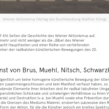
Wiener Aktionsmus (Verlag der Buchhandlung Walther König)
f 416 Seiten die Geschichte des Wiener Aktionismus auf.
ehr und nicht weniger als die „Bibel des Wiener
 acht Haupttexten und einer Reihe von vertiefenden
u einer der radikalsten künstlerischen Bewegungen des 20.
nst von Brus, Muehl, Nitsch, Schwarz
gentlich um keine homogene künstlerische Bewegung der 60er J
ppen zusammengeschlossen und kein Manifest verfasst haben, so
ndende Elemente ihrer Arbeiten sind ihr radikal tabufreier Umg
ersönlichen Schicksale und schwierigen Verhältnisse zu ihren Vä
sis) und Destruktion (v.a. bei Muehl) sowie eine Prävention dur
n die Grenzen des Mediums Malerei, eroberten sukzessive den R
 Form der Aktion, für die die Künstler jedoch ein breites Spektr