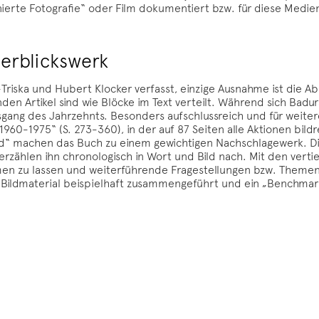
enierte Fotografie“ oder Film dokumentiert bzw. für diese Medie
erblickswerk
Triska und Hubert Klocker verfasst, einzige Ausnahme ist die 
enden Artikel sind wie Blöcke im Text verteilt. Während sich Badu
gang des Jahrzehnts. Besonders aufschlussreich und für weitere
960-1975“ (S. 273-360), in der auf 87 Seiten alle Aktionen bil
ld“ machen das Buch zu einem gewichtigen Nachschlagewerk. Di
rzählen ihn chronologisch in Wort und Bild nach. Mit den verti
n zu lassen und weiterführende Fragestellungen bzw. Themen
d Bildmaterial beispielhaft zusammengeführt und ein „Benchmar