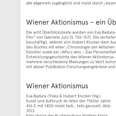
alle allgemein zugänglich) und meist durch „insz
Wiener Aktionismus – ein Üb
Die acht Überblickstexte wurden von Eva Badura-
Film“ von Gabriele Jutz (S. 136-157). Die vertief
beschäftigt, widmet sich Hubert Klocker dem Aus
des Buches mit einer „Chronologie der Aktionen 1
Künstler sowie ein „Who`s who – Das Personenfe
Entwicklungsgeschichte des Wiener Aktionismus, e
mehrere verschiedene Meinungen zu Wort komme
mit dieser Publikation Forschungsergebnisse un
Wiener Aktionismus
Eva Badura-Triska & Hubert Klocker (Hg.)
Kunst und Aufbruch im Wien der 1960er Jahre
416 S. mit 1400 meist farb., teils ganzseit. Abb.
2012
Köln Verlag der Buchhandlung Walther König