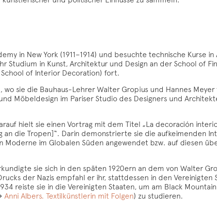
demy in New York (1911–1914) und besuchte technische Kurse in 
ihr Studium in Kunst, Architektur und Design an der School of F
School of Interior Decoration) fort.
 wo sie die Bauhaus-Lehrer Walter Gropius und Hannes Meyer tra
ur und Möbeldesign im Pariser Studio des Designers und Archite
arauf hielt sie einen Vortrag mit dem Titel „La decoración inte
 an die Tropen]“. Darin demonstrierte sie die aufkeimenden Int
hen Moderne im Globalen Süden angewendet bzw. auf diesen üb
 erkundigte sie sich in den späten 1920ern an dem von Walter Gr
ucks der Nazis empfahl er ihr, stattdessen in den Vereinigten 
34 reiste sie in die Vereinigten Staaten, um am Black Mountain
(→
Anni Albers. Textilkünstlerin mit Folgen
) zu studieren.