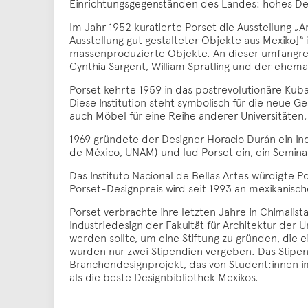
Einrichtungsgegenständen des Landes: hohes Desi
Im Jahr 1952 kuratierte Porset die Ausstellung „
Ausstellung gut gestalteter Objekte aus Mexiko]“ 
massenproduzierte Objekte. An dieser umfangreich
Cynthia Sargent, William Spratling und der ehem
Porset kehrte 1959 in das postrevolutionäre Kuba
Diese Institution steht symbolisch für die neue Ge
auch Möbel für eine Reihe anderer Universitäten
1969 gründete der Designer Horacio Durán ein In
de México, UNAM) und lud Porset ein, ein Seminar
Das Instituto Nacional de Bellas Artes würdigte P
Porset-Designpreis wird seit 1993 an mexikanisc
Porset verbrachte ihre letzten Jahre in Chimalis
Industriedesign der Fakultät für Architektur der 
werden sollte, um eine Stiftung zu gründen, die
wurden nur zwei Stipendien vergeben. Das Stipe
Branchendesignprojekt, das von Student:innen i
als die beste Designbibliothek Mexikos.