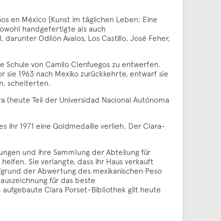
hos en México [Kunst im täglichen Leben: Eine
 sowohl handgefertigte als auch
arunter Odilón Avalos, Los Castillo, José Feher,
die Schule von Camilo Cienfuegos zu entwerfen.
vor sie 1963 nach Mexiko zurückkehrte, entwarf sie
n, scheiterten.
a (heute Teil der Universidad Nacional Autónoma
s ihr 1971 eine Goldmedaille verlieh. Der Clara-
hnungen und ihre Sammlung der Abteilung für
elfen. Sie verlangte, dass ihr Haus verkauft
 Aufgrund der Abwertung des mexikanischen Peso
auszeichnung für das beste
ufgebaute Clara Porset-Bibliothek gilt heute