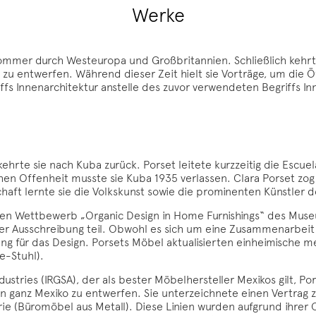
Werke
ommer durch Westeuropa und Großbritannien. Schließlich kehrte
u entwerfen. Während dieser Zeit hielt sie Vorträge, um die Ö
fs Innenarchitektur anstelle des zuvor verwendeten Begriffs In
rte sie nach Kuba zurück. Porset leitete kurzzeitig die Escuela
schen Offenheit musste sie Kuba 1935 verlassen. Clara Porset zo
haft lernte sie die Volkskunst sowie die prominenten Künstler d
 den Wettbewerb „Organic Design in Home Furnishings“ des Mus
r Ausschreibung teil. Obwohl es sich um eine Zusammenarbeit h
ung für das Design. Porsets Möbel aktualisierten einheimische m
e-Stuhl).
stries (IRGSA), der als bester Möbelhersteller Mexikos gilt, Por
in ganz Mexiko zu entwerfen. Sie unterzeichnete einen Vertrag z
e (Büromöbel aus Metall). Diese Linien wurden aufgrund ihrer Q