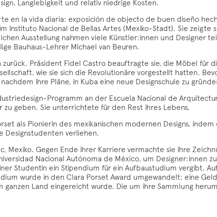
gn, Langlebigkeit und relativ niedrige Kosten.
Arte en la vida diaria: exposición de objecto de buen diseño hec
im Instituto Nacional de Bellas Artes (Mexiko-Stadt). Sie zeigte
en Ausstellung nahmen viele Künstler:innen und Designer teil, d
alige Bauhaus-Lehrer Michael van Beuren.
 zurück. Präsident Fidel Castro beauftragte sie, die Möbel für 
sellschaft, wie sie sich die Revolutionäre vorgestellt hatten. Be
, nachdem ihre Pläne, in Kuba eine neue Designschule zu gründe
dustriedesign-Programm an der Escuela Nacional de Arquitectur
 zu geben. Sie unterrichtete für den Rest ihres Lebens.
orset als Pionierin des mexikanischen modernen Designs, indem e
he Designstudenten verliehen.
tac, Mexiko. Gegen Ende ihrer Karriere vermachte sie ihre Zeic
Universidad Nacional Autónoma de México, um Designer:innen zu h
 einer Studentin ein Stipendium für ein Aufbaustudium vergibt.
ndium wurde in den Clara Porset Award umgewandelt: eine Geld
m ganzen Land eingereicht wurde. Die um ihre Sammlung herum a