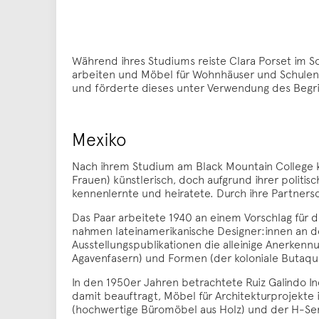
Während ihres Studiums reiste Clara Porset im S
arbeiten und Möbel für Wohnhäuser und Schulen z
und förderte dieses unter Verwendung des Begrif
Mexiko
Nach ihrem Studium am Black Mountain College keh
Frauen) künstlerisch, doch aufgrund ihrer politi
kennenlernte und heiratete. Durch ihre Partnersc
Das Paar arbeitete 1940 an einem Vorschlag für
nahmen lateinamerikanische Designer:innen an de
Ausstellungspublikationen die alleinige Anerkenn
Agavenfasern) und Formen (der koloniale Butaqu
In den 1950er Jahren betrachtete Ruiz Galindo Indu
damit beauftragt, Möbel für Architekturprojekte 
(hochwertige Büromöbel aus Holz) und der H-Seri