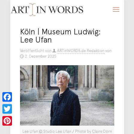
Köln | Museum Ludwig:
Lee Ufan
Veröffentlicht von
ARTinWORDS.de Redaktion
von
2. Dezember 2025
Facebook
Twitter
Pinterest
Lee Ufan © Studio Lee Ufan / Photo by Claire Dorn