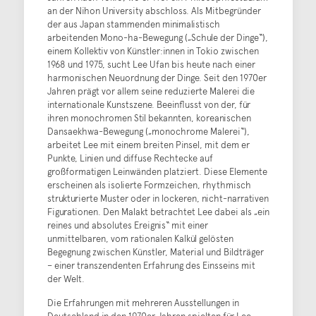
an der Nihon University abschloss. Als Mitbegründer
der aus Japan stammenden minimalistisch
arbeitenden Mono-ha-Bewegung („Schule der Dinge“),
einem Kollektiv von Künstler:innen in Tokio zwischen
1968 und 1975, sucht Lee Ufan bis heute nach einer
harmonischen Neuordnung der Dinge. Seit den 1970er
Jahren prägt vor allem seine reduzierte Malerei die
internationale Kunstszene. Beeinflusst von der, für
ihren monochromen Stil bekannten, koreanischen
Dansaekhwa-Bewegung („monochrome Malerei“),
arbeitet Lee mit einem breiten Pinsel, mit dem er
Punkte, Linien und diffuse Rechtecke auf
großformatigen Leinwänden platziert. Diese Elemente
erscheinen als isolierte Formzeichen, rhythmisch
strukturierte Muster oder in lockeren, nicht-narrativen
Figurationen. Den Malakt betrachtet Lee dabei als „ein
reines und absolutes Ereignis“ mit einer
unmittelbaren, vom rationalen Kalkül gelösten
Begegnung zwischen Künstler, Material und Bildträger
– einer transzendenten Erfahrung des Einsseins mit
der Welt.
Die Erfahrungen mit mehreren Ausstellungen in