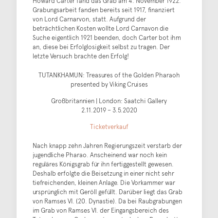
Howard Carter fand das Grab am 4. November 1922.
Grabungsarbeit fanden bereits seit 1917, finanziert
von Lord Carnarvon, statt. Aufgrund der
beträchtlichen Kosten wollte Lord Carnavon die
Suche eigentlich 1921 beenden, doch Carter bot ihm
an, diese bei Erfolglosigkeit selbst zu tragen. Der
letzte Versuch brachte den Erfolg!
TUTANKHAMUN: Treasures of the Golden Pharaoh
presented by Viking Cruises
Großbritannien | London: Saatchi Gallery
2.11.2019 – 3.5.2020
Ticketverkauf
Nach knapp zehn Jahren Regierungszeit verstarb der
jugendliche Pharao. Anscheinend war noch kein
reguläres Königsgrab für ihn fertiggestellt gewesen.
Deshalb erfolgte die Beisetzung in einer nicht sehr
tiefreichenden, kleinen Anlage. Die Vorkammer war
ursprünglich mit Geröll gefüllt. Darüber liegt das Grab
von Ramses VI. (20. Dynastie). Da bei Raubgrabungen
im Grab von Ramses VI. der Eingangsbereich des