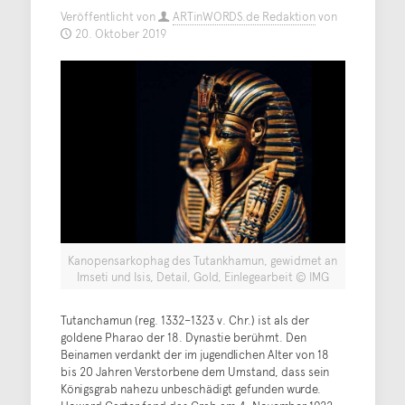
Veröffentlicht von
ARTinWORDS.de Redaktion
von
20. Oktober 2019
Kanopensarkophag des Tutankhamun, gewidmet an
Imseti und Isis, Detail, Gold, Einlegearbeit © IMG
Tutanchamun (reg. 1332–1323 v. Chr.) ist als der
goldene Pharao der 18. Dynastie berühmt. Den
Beinamen verdankt der im jugendlichen Alter von 18
bis 20 Jahren Verstorbene dem Umstand, dass sein
Königsgrab nahezu unbeschädigt gefunden wurde.