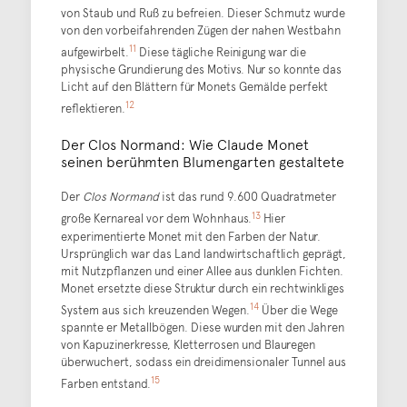
von Staub und Ruß zu befreien. Dieser Schmutz wurde
von den vorbeifahrenden Zügen der nahen Westbahn
11
aufgewirbelt.
Diese tägliche Reinigung war die
physische Grundierung des Motivs. Nur so konnte das
Licht auf den Blättern für Monets Gemälde perfekt
12
reflektieren.
Der Clos Normand: Wie Claude Monet
seinen berühmten Blumengarten gestaltete
Der
Clos Normand
ist das rund 9.600 Quadratmeter
13
große Kernareal vor dem Wohnhaus.
Hier
experimentierte Monet mit den Farben der Natur.
Ursprünglich war das Land landwirtschaftlich geprägt,
mit Nutzpflanzen und einer Allee aus dunklen Fichten.
Monet ersetzte diese Struktur durch ein rechtwinkliges
14
System aus sich kreuzenden Wegen.
Über die Wege
spannte er Metallbögen. Diese wurden mit den Jahren
von Kapuzinerkresse, Kletterrosen und Blauregen
überwuchert, sodass ein dreidimensionaler Tunnel aus
15
Farben entstand.