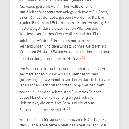
20
Normand
getrennt war.
Hier wollte er einen
künstlichen Wassergarten anlegen, der vom Ru-Bach,
einem Zufluss der Epte, gespeist werden sollte. Die
lokalen Bauern und Behörden protestierten heftig: Sie
hatten Angst, dass die exotischen Pflanzen das
Weidewasser für das Vieh vergiften und den Fluss
21
schädigen würden.
Erst nach monatelangen
Verhandlungen und dem Einsatz von viel Geld erhielt
Monet am 24. Juli 1893 die Erlaubnis für den Teich und
22
den Bau der japanischen Holzbrücke.
Der Wassergarten unterscheidet sich deutlich vom
geometrischen
Clos Normand
. Hier bestimmen
geschwungene, asymmetrische Linien das Bild, die von
japanischen Farbholzschnitten (
Ukiyo-e
) inspiriert
23
waren.
Über den schmalsten Punkt des Teiches
baute Monet die ikonische, grün gestrichene
Holzbrücke, die er mit weißem und violettem
24
Blauregen überwachsen ließ.
Weil der Teich für seine künstlerischen Pläne bald zu
klein wurde, erweiterte Monet das Areal im Jahr 1901