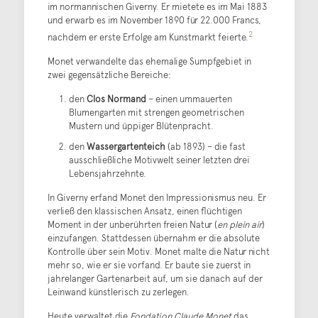
im normannischen Giverny. Er mietete es im Mai 1883
und erwarb es im November 1890 für 22.000 Francs,
2
nachdem er erste Erfolge am Kunstmarkt feierte.
Monet verwandelte das ehemalige Sumpfgebiet in
zwei gegensätzliche Bereiche:
den
Clos Normand
– einen ummauerten
Blumengarten mit strengen geometrischen
Mustern und üppiger Blütenpracht.
den
Wassergartenteich
(ab 1893) – die fast
ausschließliche Motivwelt seiner letzten drei
Lebensjahrzehnte.
In Giverny erfand Monet den Impressionismus neu. Er
verließ den klassischen Ansatz, einen flüchtigen
Moment in der unberührten freien Natur (
en plein air
)
einzufangen. Stattdessen übernahm er die absolute
Kontrolle über sein Motiv. Monet malte die Natur nicht
mehr so, wie er sie vorfand. Er baute sie zuerst in
jahrelanger Gartenarbeit auf, um sie danach auf der
Leinwand künstlerisch zu zerlegen.
Heute verwaltet die
Fondation Claude Monet
das