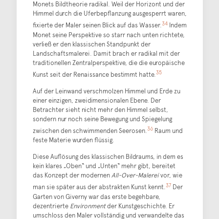
Monets Bildtheorie radikal. Weil der Horizont und der
Himmel durch die Uferbepflanzung ausgesperrt waren,
34
fixierte der Maler seinen Blick auf das Wasser.
Indem
Monet seine Perspektive so starr nach unten richtete,
verließ er den klassischen Standpunkt der
Landschaftsmalerei. Damit brach er radikal mit der
traditionellen Zentralperspektive, die die europäische
35
Kunst seit der Renaissance bestimmt hatte.
Auf der Leinwand verschmolzen Himmel und Erde zu
einer einzigen, zweidimensionalen Ebene. Der
Betrachter sieht nicht mehr den Himmel selbst,
sondern nur noch seine Bewegung und Spiegelung
36
zwischen den schwimmenden Seerosen.
Raum und
feste Materie wurden flüssig.
Diese Auflösung des klassischen Bildraums, in dem es
kein klares „Oben“ und „Unten“ mehr gibt, bereitet
das Konzept der modernen
All-Over-Malerei
vor, wie
37
man sie später aus der abstrakten Kunst kennt.
Der
Garten von Giverny war das erste begehbare,
dezentrierte
Environment
der Kunstgeschichte. Er
umschloss den Maler vollständig und verwandelte das