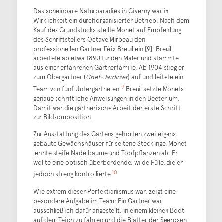
Das scheinbare Naturparadies in Giverny war in
Wirklichkeit ein durchorganisierter Betrieb. Nach dem
Kauf des Grundstücks stellte Monet auf Empfehlung
des Schriftstellers Octave Mirbeau den
professionellen Gärtner Félix Breuil ein [9]. Breuil
arbeitete ab etwa 1890 für den Maler und stammte
aus einer erfahrenen Gärtnerfamilie. Ab 1904 stieg er
zum Obergärtner (
Chef-Jardinier
) auf und leitete ein
9
Team von fünf Untergärtneren.
Breuil setzte Monets
genaue schriftliche Anweisungen in den Beeten um.
Damit war die gärtnerische Arbeit der erste Schritt
zur Bildkomposition.
Zur Ausstattung des Gartens gehörten zwei eigens
gebaute Gewächshäuser für seltene Stecklinge. Monet
lehnte steife Nadelbäume und Topfpflanzen ab. Er
wollte eine optisch überbordende, wilde Fülle, die er
10
jedoch streng kontrollierte.
Wie extrem dieser Perfektionismus war, zeigt eine
besondere Aufgabe im Team: Ein Gärtner war
ausschließlich dafür angestellt, in einem kleinen Boot
auf dem Teich zu fahren und die Blätter der Seerosen