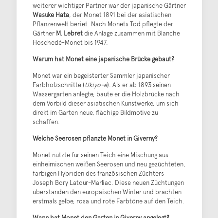
weiterer wichtiger Partner war der japanische Gärtner
Wasuke Hata
, der Monet 1891 bei der asiatischen
Pflanzenwelt beriet. Nach Monets Tod pflegte der
Gärtner
M. Lebret
die Anlage zusammen mit Blanche
Hoschedé-Monet bis 1947.
Warum hat Monet eine japanische Brücke gebaut?
Monet war ein begeisterter Sammler japanischer
Farbholzschnitte (
Ukiyo-e
). Als er ab 1893 seinen
Wassergarten anlegte, baute er die Holzbrücke nach
dem Vorbild dieser asiatischen Kunstwerke, um sich
direkt im Garten neue, flächige Bildmotive zu
schaffen.
Welche Seerosen pflanzte Monet in Giverny?
Monet nutzte für seinen Teich eine Mischung aus
einheimischen weißen Seerosen und neu gezüchteten,
farbigen Hybriden des französischen Züchters
Joseph Bory Latour-Marliac. Diese neuen Züchtungen
überstanden den europäischen Winter und brachten
erstmals gelbe, rosa und rote Farbtöne auf den Teich.
Wann hat Monet den Garten in Giverny angelegt?