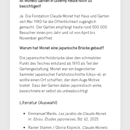
Ist Monets Garten in Giverny heute noch zu
besichtigen?
Ja. Die Fondation Claude Monet hat Haus und Garten
seit Mai 1980 für die Öffentlichkeit zugänglich
gemacht. Der Garten empfängt heute rund 500.000
Besucher:innen pro Jahr und ist von April bis
November geöffnet.
Warum hat Monet eine japanische Brücke gebaut?
Die japanische Holzbrücke über den schmalsten
Punkt des Teiches entstand ab 1893 als Teil der
Gartengestaltung. Monet war ein begeisterter
Sammler japanischer Farbholzschnitte (Ukijo-e); er
wollte einen Ort schaffen, der dem Auge Motive
bietet. Dass der Garten dabei japonistisch wirke,
bezeichnete er selbst als unbeabsichtigt.
Literatur (Auswahl)
Emmanuel Marès,
Les jardins de Claude Monet
,
in:
Ebisu. Études japonaises
, Bd. 62, 2025.
Rainer Stamm / Gloria Köpnick,
Claude Monets