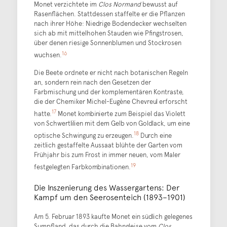
Monet verzichtete im
Clos Normand
bewusst auf
Rasenflächen. Stattdessen staffelte er die Pflanzen
nach ihrer Höhe: Niedrige Bodendecker wechselten
sich ab mit mittelhohen Stauden wie Pfingstrosen,
über denen riesige Sonnenblumen und Stockrosen
16
wuchsen.
Die Beete ordnete er nicht nach botanischen Regeln
an, sondern rein nach den Gesetzen der
Farbmischung und der komplementären Kontraste,
die der Chemiker Michel-Eugène Chevreul erforscht
17
hatte.
Monet kombinierte zum Beispiel das Violett
von Schwertlilien mit dem Gelb von Goldlack, um eine
18
optische Schwingung zu erzeugen.
Durch eine
zeitlich gestaffelte Aussaat blühte der Garten vom
Frühjahr bis zum Frost in immer neuen, vom Maler
19
festgelegten Farbkombinationen.
Die Inszenierung des Wassergartens: Der
Kampf um den Seerosenteich (1893–1901)
Am 5. Februar 1893 kaufte Monet ein südlich gelegenes
Sumpfland, das durch die Bahngleise vom
Clos