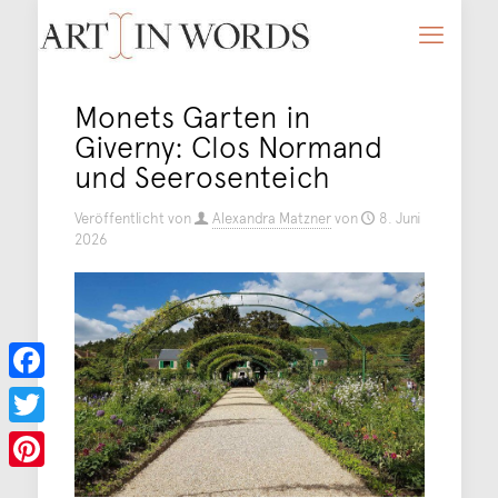
Monets Garten in
Giverny: Clos Normand
und Seerosenteich
Veröffentlicht von
Alexandra Matzner
von
8. Juni
2026
Facebook
Twitter
Pinterest