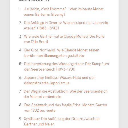
„Le jardin, c’est l’homme“ – Warum baute Monet
seinen Garten in Giverny?
Die Anfänge in Giverny: Wie entstand das „lebende
Atelier“ (1883–1890)?
Wie viele Gärtner hatte Claude Monet? Die Rolle
von Félix Breuil
Der Clos Normand: Wie Claude Monet seinen
berühmten Blumengarten gestaltete
Die Inszenierung des Wassergartens: Der Kampf um
den Seerosenteich (1893–1901)
Japanischer Einfluss: Wasuke Hata und der
dekonstruierte Japonismus
Der Weg in die Abstraktion: Wie der Seerosenteich
die Malerei veränderte
Das Spätwerk und das fragile Erbe: Monets Garten
von 1902 bis heute
Synthese: Die Auflösung der Grenze zwischen
Gärtner und Maler