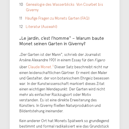
Genealogie des Wasserblicks: Von Courbet bis
Giverny
Häufige Fragen zu Monets Garten (FAQ)
Literatur (Auswahl)
„Le jardin, c’est l’homme“ – Warum baute
Monet seinen Garten in Giverny?
„Der Garten ist der Mann“, schrieb der Journalist
Arsène Alexandre 1901 in einem Essay für den
Figaro
1
über
Claude Monet
.
Dieser Satz beschreibt nicht nur
einen leidenschaftlichen Gärtner. Er meint den Maler
und Gestalter, der von botanischem Ehrgeiz besessen
war. In der Kunstwissenschaft markiert dieses Zitat
einen wichtigen Wendepunkt: Der Garten wird nicht
mehr als einfacher Rückzugsort oder Motiv
verstanden. Es ist eine direkte Erweiterung des
Künstlers. In Giverny fließen Naturproduktion und
Bildentstehung ineinander.
Kein anderer Ort hat Monets Spätwerk so grundlegend
bestimmt und formal radikalisiert wie das Grundstück