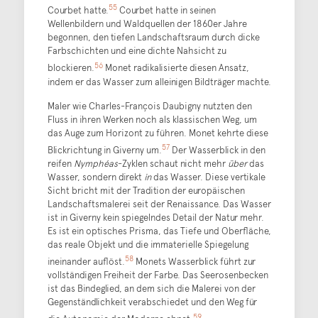
55
Courbet hatte.
Courbet hatte in seinen
Wellenbildern und Waldquellen der 1860er Jahre
begonnen, den tiefen Landschaftsraum durch dicke
Farbschichten und eine dichte Nahsicht zu
56
blockieren.
Monet radikalisierte diesen Ansatz,
indem er das Wasser zum alleinigen Bildträger machte.
Maler wie Charles-François Daubigny nutzten den
Fluss in ihren Werken noch als klassischen Weg, um
das Auge zum Horizont zu führen. Monet kehrte diese
57
Blickrichtung in Giverny um.
Der Wasserblick in den
reifen
Nymphéas
-Zyklen schaut nicht mehr
über
das
Wasser, sondern direkt
in
das Wasser. Diese vertikale
Sicht bricht mit der Tradition der europäischen
Landschaftsmalerei seit der Renaissance. Das Wasser
ist in Giverny kein spiegelndes Detail der Natur mehr.
Es ist ein optisches Prisma, das Tiefe und Oberfläche,
das reale Objekt und die immaterielle Spiegelung
58
ineinander auflöst.
Monets Wasserblick führt zur
vollständigen Freiheit der Farbe. Das Seerosenbecken
ist das Bindeglied, an dem sich die Malerei von der
Gegenständlichkeit verabschiedet und den Weg für
59