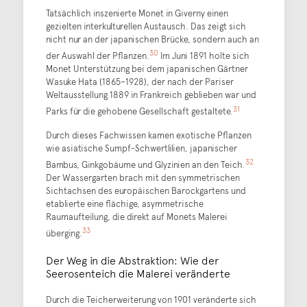
Tatsächlich inszenierte Monet in Giverny einen
gezielten interkulturellen Austausch. Das zeigt sich
nicht nur an der japanischen Brücke, sondern auch an
30
der Auswahl der Pflanzen.
Im Juni 1891 holte sich
Monet Unterstützung bei dem japanischen Gärtner
Wasuke Hata (1865–1928), der nach der Pariser
Weltausstellung 1889 in Frankreich geblieben war und
31
Parks für die gehobene Gesellschaft gestaltete.
Durch dieses Fachwissen kamen exotische Pflanzen
wie asiatische Sumpf-Schwertlilien, japanischer
32
Bambus, Ginkgobäume und Glyzinien an den Teich.
Der Wassergarten brach mit den symmetrischen
Sichtachsen des europäischen Barockgartens und
etablierte eine flächige, asymmetrische
Raumaufteilung, die direkt auf Monets Malerei
33
überging.
Der Weg in die Abstraktion: Wie der
Seerosenteich die Malerei veränderte
Durch die Teicherweiterung von 1901 veränderte sich