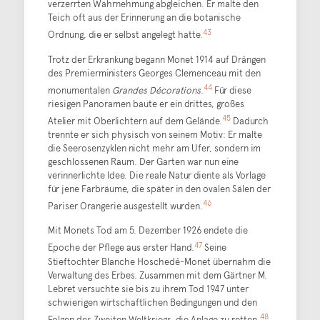
verzerrten Wahrnehmung abgleichen. Er malte den
Teich oft aus der Erinnerung an die botanische
43
Ordnung, die er selbst angelegt hatte.
Trotz der Erkrankung begann Monet 1914 auf Drängen
des Premierministers Georges Clemenceau mit den
44
monumentalen
Grandes Décorations
.
Für diese
riesigen Panoramen baute er ein drittes, großes
45
Atelier mit Oberlichtern auf dem Gelände.
Dadurch
trennte er sich physisch von seinem Motiv: Er malte
die Seerosenzyklen nicht mehr am Ufer, sondern im
geschlossenen Raum. Der Garten war nun eine
verinnerlichte Idee. Die reale Natur diente als Vorlage
für jene Farbräume, die später in den ovalen Sälen der
46
Pariser Orangerie ausgestellt wurden.
Mit Monets Tod am 5. Dezember 1926 endete die
47
Epoche der Pflege aus erster Hand.
Seine
Stieftochter Blanche Hoschedé-Monet übernahm die
Verwaltung des Erbes. Zusammen mit dem Gärtner M.
Lebret versuchte sie bis zu ihrem Tod 1947 unter
schwierigen wirtschaftlichen Bedingungen und den
48
Folgen des Zweiten Weltkriegs, die Anlage zu retten.