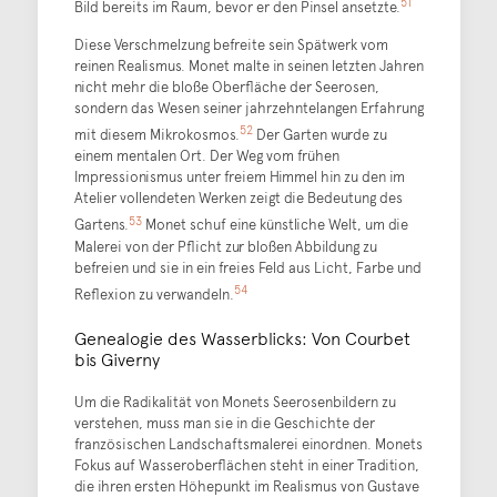
51
Bild bereits im Raum, bevor er den Pinsel ansetzte.
Diese Verschmelzung befreite sein Spätwerk vom
reinen Realismus. Monet malte in seinen letzten Jahren
nicht mehr die bloße Oberfläche der Seerosen,
sondern das Wesen seiner jahrzehntelangen Erfahrung
52
mit diesem Mikrokosmos.
Der Garten wurde zu
einem mentalen Ort. Der Weg vom frühen
Impressionismus unter freiem Himmel hin zu den im
Atelier vollendeten Werken zeigt die Bedeutung des
53
Gartens.
Monet schuf eine künstliche Welt, um die
Malerei von der Pflicht zur bloßen Abbildung zu
befreien und sie in ein freies Feld aus Licht, Farbe und
54
Reflexion zu verwandeln.
Genealogie des Wasserblicks: Von Courbet
bis Giverny
Um die Radikalität von Monets Seerosenbildern zu
verstehen, muss man sie in die Geschichte der
französischen Landschaftsmalerei einordnen. Monets
Fokus auf Wasseroberflächen steht in einer Tradition,
die ihren ersten Höhepunkt im Realismus von Gustave