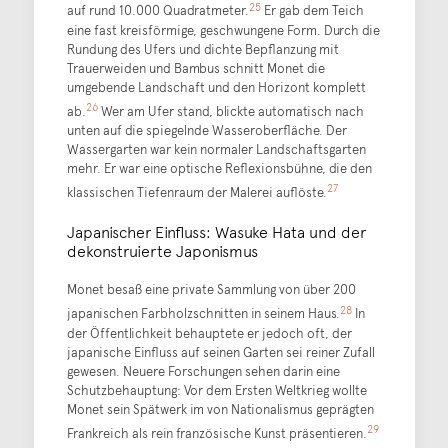
25
auf rund 10.000 Quadratmeter.
Er gab dem Teich
eine fast kreisförmige, geschwungene Form. Durch die
Rundung des Ufers und dichte Bepflanzung mit
Trauerweiden und Bambus schnitt Monet die
umgebende Landschaft und den Horizont komplett
26
ab.
Wer am Ufer stand, blickte automatisch nach
unten auf die spiegelnde Wasseroberfläche. Der
Wassergarten war kein normaler Landschaftsgarten
mehr. Er war eine optische Reflexionsbühne, die den
27
klassischen Tiefenraum der Malerei auflöste.
Japanischer Einfluss: Wasuke Hata und der
dekonstruierte Japonismus
Monet besaß eine private Sammlung von über 200
28
japanischen Farbholzschnitten in seinem Haus.
In
der Öffentlichkeit behauptete er jedoch oft, der
japanische Einfluss auf seinen Garten sei reiner Zufall
gewesen. Neuere Forschungen sehen darin eine
Schutzbehauptung: Vor dem Ersten Weltkrieg wollte
Monet sein Spätwerk im von Nationalismus geprägten
29
Frankreich als rein französische Kunst präsentieren.