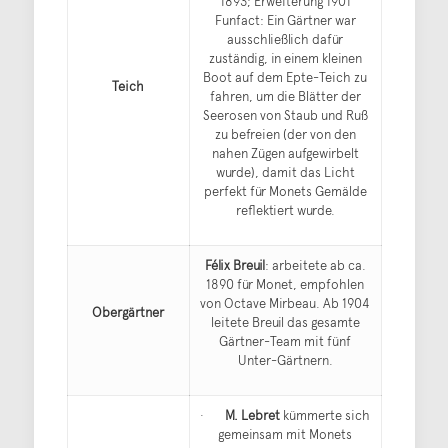
1893; Erweiterung 1901
Funfact: Ein Gärtner war
ausschließlich dafür
zuständig, in einem kleinen
Boot auf dem Epte-Teich zu
Teich
fahren, um die Blätter der
Seerosen von Staub und Ruß
zu befreien (der von den
nahen Zügen aufgewirbelt
wurde), damit das Licht
perfekt für Monets Gemälde
reflektiert wurde.
Félix Breuil
: arbeitete ab ca.
1890 für Monet, empfohlen
von Octave Mirbeau. Ab 1904
Obergärtner
leitete Breuil das gesamte
Gärtner-Team mit fünf
Unter-Gärtnern.
·
M. Lebret
kümmerte sich
gemeinsam mit Monets