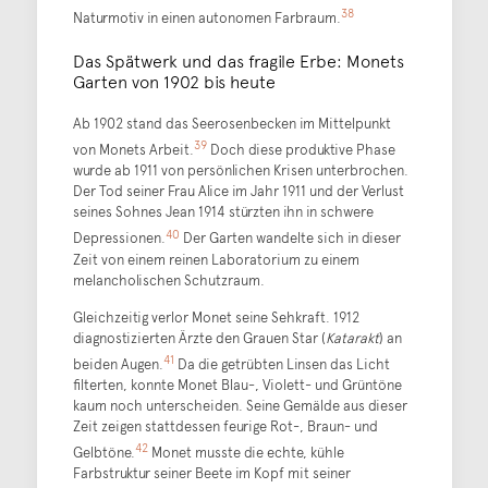
38
Naturmotiv in einen autonomen Farbraum.
Das Spätwerk und das fragile Erbe: Monets
Garten von 1902 bis heute
Ab 1902 stand das Seerosenbecken im Mittelpunkt
39
von Monets Arbeit.
Doch diese produktive Phase
wurde ab 1911 von persönlichen Krisen unterbrochen.
Der Tod seiner Frau Alice im Jahr 1911 und der Verlust
seines Sohnes Jean 1914 stürzten ihn in schwere
40
Depressionen.
Der Garten wandelte sich in dieser
Zeit von einem reinen Laboratorium zu einem
melancholischen Schutzraum.
Gleichzeitig verlor Monet seine Sehkraft. 1912
diagnostizierten Ärzte den Grauen Star (
Katarakt
) an
41
beiden Augen.
Da die getrübten Linsen das Licht
filterten, konnte Monet Blau-, Violett- und Grüntöne
kaum noch unterscheiden. Seine Gemälde aus dieser
Zeit zeigen stattdessen feurige Rot-, Braun- und
42
Gelbtöne.
Monet musste die echte, kühle
Farbstruktur seiner Beete im Kopf mit seiner