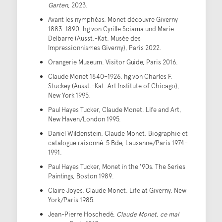
Garten
, 2023
.
Avant les nymphéas. Monet découvre Giverny
1883–1890, hg von Cyrille Sciama und Marie
Delbarre (Ausst.-Kat. Musée des
Impressionnismes Giverny), Paris 2022.
Orangerie Museum. Visitor Guide, Paris 2016.
Claude Monet 1840–1926, hg von Charles F.
Stuckey (Ausst.-Kat. Art Institute of Chicago),
New York 1995.
Paul Hayes Tucker, Claude Monet. Life and Art,
New Haven/London 1995.
Daniel Wildenstein, Claude Monet. Biographie et
catalogue raisonné. 5 Bde, Lausanne/Paris 1974–
1991.
Paul Hayes Tucker, Monet in the '90s. The Series
Paintings, Boston 1989.
Claire Joyes, Claude Monet. Life at Giverny, New
York/Paris 1985.
Jean-Pierre Hoschedé,
Claude Monet, ce mal