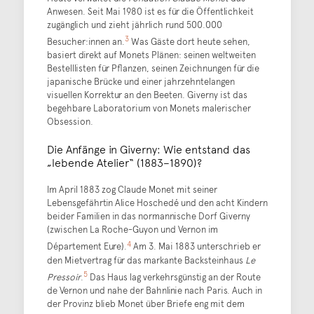
Anwesen. Seit Mai 1980 ist es für die Öffentlichkeit
zugänglich und zieht jährlich rund 500.000
3
Besucher:innen an.
Was Gäste dort heute sehen,
basiert direkt auf Monets Plänen: seinen weltweiten
Bestelllisten für Pflanzen, seinen Zeichnungen für die
japanische Brücke und einer jahrzehntelangen
visuellen Korrektur an den Beeten. Giverny ist das
begehbare Laboratorium von Monets malerischer
Obsession.
Die Anfänge in Giverny: Wie entstand das
„lebende Atelier“ (1883–1890)?
Im April 1883 zog Claude Monet mit seiner
Lebensgefährtin Alice Hoschedé und den acht Kindern
beider Familien in das normannische Dorf Giverny
(zwischen La Roche-Guyon und Vernon im
4
Département Eure).
Am 3. Mai 1883 unterschrieb er
den Mietvertrag für das markante Backsteinhaus
Le
5
Pressoir
.
Das Haus lag verkehrsgünstig an der Route
de Vernon und nahe der Bahnlinie nach Paris. Auch in
der Provinz blieb Monet über Briefe eng mit dem