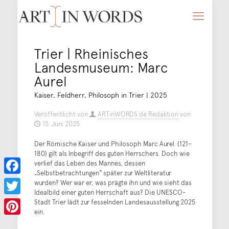
Trier | Rheinisches
Landesmuseum: Marc
Aurel
Kaiser, Feldherr, Philosoph in Trier | 2025
Veröffentlicht von
ARTinWORDS.de Redaktion
von
15. Juni 2025
Der Römische Kaiser und Philosoph Marc Aurel (121–
180) gilt als Inbegriff des guten Herrschers. Doch wie
verlief das Leben des Mannes, dessen
„Selbstbetrachtungen“ später zur Weltliteratur
Facebook
wurden? Wer war er, was prägte ihn und wie sieht das
Idealbild einer guten Herrschaft aus? Die UNESCO-
Stadt Trier lädt zur fesselnden Landesausstellung 2025
Twitter
ein.
Pinterest