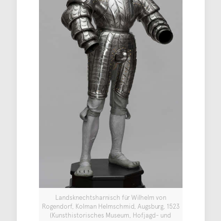
Landsknechtsharnisch für Wilhelm von
Rogendorf, Kolman Helmschmid, Augsburg, 1523
(Kunsthistorisches Museum, Hofjagd- und