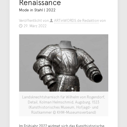
Renaissance
Mode in Stahl | 2022
Veröffentlicht von
ARTinWORDS.de Redaktion
von
29. März 2022
Landsknechtsharnisch für Wilhelm von Rogendorf,
Detail, Kolman Helmschmid, Augsburg, 1523
(Kunsthistorisches Museum, Hofjagd- und
Rüstkammer © KHM-Museumsverband)
Im Frühjahr 2022 widmet sich das Kunsthistorische