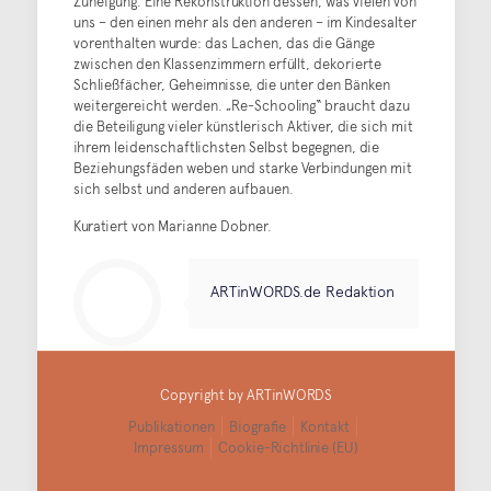
Zuneigung. Eine Rekonstruktion dessen, was vielen von
uns – den einen mehr als den anderen – im Kindesalter
vorenthalten wurde: das Lachen, das die Gänge
zwischen den Klassenzimmern erfüllt, dekorierte
Schließfächer, Geheimnisse, die unter den Bänken
weitergereicht werden. „Re-Schooling“ braucht dazu
die Beteiligung vieler künstlerisch Aktiver, die sich mit
ihrem leidenschaftlichsten Selbst begegnen, die
Beziehungsfäden weben und starke Verbindungen mit
sich selbst und anderen aufbauen.
Kuratiert von Marianne Dobner.
ARTinWORDS.de Redaktion
Copyright by ARTinWORDS
Publikationen
Biografie
Kontakt
Impressum
Cookie-Richtlinie (EU)