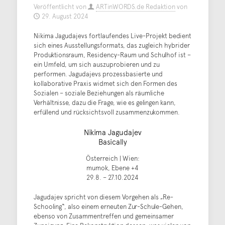
Veröffentlicht von
ARTinWORDS.de Redaktion
von
29. August 2024
Nikima Jagudajevs fortlaufendes Live-Projekt bedient
sich eines Ausstellungsformats, das zugleich hybrider
Produktionsraum, Residency-Raum und Schulhof ist –
ein Umfeld, um sich auszuprobieren und zu
performen. Jagudajevs prozessbasierte und
kollaborative Praxis widmet sich den Formen des
Sozialen – soziale Beziehungen als räumliche
Verhältnisse, dazu die Frage, wie es gelingen kann,
erfüllend und rücksichtsvoll zusammenzukommen.
Nikima Jagudajev
Basically
Österreich | Wien:
mumok, Ebene +4
29.8. – 27.10.2024
Jagudajev spricht von diesem Vorgehen als „Re-
Schooling“, also einem erneuten Zur-Schule-Gehen,
ebenso von Zusammentreffen und gemeinsamer