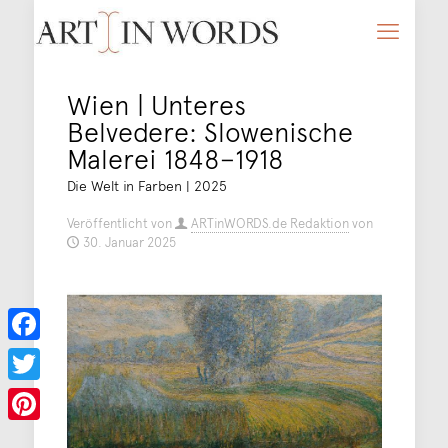
Wien | Unteres
Belvedere: Slowenische
Malerei 1848−1918
Die Welt in Farben | 2025
Veröffentlicht von
ARTinWORDS.de Redaktion
von
30. Januar 2025
Facebook
Twitter
Pinterest