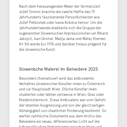
Nach dem herausragenden Maler der Vormärzzeit
Jožef Tominc brachte die zweite Hälfte des 19.
Jahrhunderts faszinierende Persönlichkeiten wie
Jožef Petkovšek oder Ivana Kobilca hervor. Um die
Jahrhundertwende etablierte sich die Gruppe der
sogenannten Slowenischen Impressionisten um Rihard
Jakopič, Ivan Grohar, Matija Jama und Matej Sternen.
Ihr Stil wurde bis 1918 und darüber hinaus prägend für
die slowenische Kunst.
Slowenische Malerei im Belvedere 2025
Besonders thematisiert wird das ambivalente
Verhältnis slowenischer Künstler:innen zu Österreich
und zur Hauptstadt Wien. Etliche Künstler:nnen
studierten oder lebten zeitweise in Wien, Graz oder
Niederösterreich. Diese Ambivalenz war vom Gefühl
der latenten Ausgrenzung und von der gleichzeitigen
Abhängigkeit von staatlicher Förderung bestimmt. So
werfen zahlreiche Dokumente aus dem Archiv des
Belvedere ein neues, differenziertes Licht auf die
kulturpolitischen Verbindungen zwischen Wien und