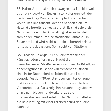
theatralisch überspitzt und hyperreal präsentiert.
BE: Halsos Arbeit ist auch deswegen das Titelbild, weil
es an ein Projekt von Buckminster Fuller erinnert, der
nach dem Krieg Manhattan komplett überdachen
wollte. Das Bild täuscht, denn es handelt sich um
Natur, die bereits domestiziert ist. Es sind sehr viele
Naturbeispiele in der Ausstellung, aber es handelt
sich dabei immer um eine städtische Fantasie. Ein
Bauer am Land wird nicht über die unberührte Natur
fantasieren, das ist eine Sehnsucht von Städtern.
GA: Frédéric Delangle (* 1965), ein französischer
Künstler, fotografiert in der Nacht die
menschenleeren Straßen einer indischen Großstadt, in
denen tagsüber Tausende von Menschen zu finden
sind. In der Nacht sieht er Totenstille und Leere.
Leopold Kessler (*1976) ist mit seinen Interventionen
und kleinen, versteckten Manipulationen vertreten. Die
Videoarbeit aus Paris zeigt ihn zunächst tagsüber, wie
er in einem blauen Handwerkeranzug die
Straßenlaternen bearbeitet. In der Nacht schaltet er
die Beleuchtung mit einer Fernbedienung der Reihe
nach aus.