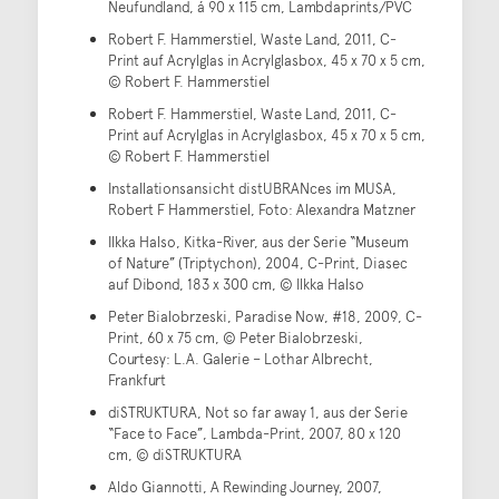
Neufundland, á 90 x 115 cm, Lambdaprints/PVC
Robert F. Hammerstiel, Waste Land, 2011, C-
Print auf Acrylglas in Acrylglasbox, 45 x 70 x 5 cm,
© Robert F. Hammerstiel
Robert F. Hammerstiel, Waste Land, 2011, C-
Print auf Acrylglas in Acrylglasbox, 45 x 70 x 5 cm,
© Robert F. Hammerstiel
Installationsansicht distUBRANces im MUSA,
Robert F Hammerstiel, Foto: Alexandra Matzner
Ilkka Halso, Kitka-River, aus der Serie “Museum
of Nature” (Triptychon), 2004, C-Print, Diasec
auf Dibond, 183 x 300 cm, © Ilkka Halso
Peter Bialobrzeski, Paradise Now, #18, 2009, C-
Print, 60 x 75 cm, © Peter Bialobrzeski,
Courtesy: L.A. Galerie – Lothar Albrecht,
Frankfurt
diSTRUKTURA, Not so far away 1, aus der Serie
“Face to Face”, Lambda-Print, 2007, 80 x 120
cm, © diSTRUKTURA
Aldo Giannotti, A Rewinding Journey, 2007,