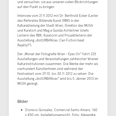
und versuchen, sie aus unseren vielen Blickrichtungen
auf den Punkt zu bringen.
Interview vom 21.9.2012 mit Dr. Berthold Ecker (Leiter
des Referates Bildende Kunst (RBK) in der
Kulturabteilung der Stadt Wien, Direktor des MUSA
und Kurator) und Mag.a Gunda Achleitner (stellv.
Leiterin des RBK, Kuratorin und Projektleiterin der
Ausstellung „distURBANces. Can Fiction beat
Reality?“).
Der „Monat der Fotografie Wien - Eyes On“ führt 225
Ausstellungen und Veranstaltungen zahlreicher Wiener
Kulturinstitutionen zusammen. Die Werke der mehr als
vierhundert KünstlerInnen sind während der
Festivalzeit vom 29.10. bis 30.11.2012 zu sehen. Die
Ausstellung „distURBANces“ wird bis 5. Jänner 2013 im
MUSA gezeigt.
Bilder
Dionisio Gonzalez, Comercial Santo Amaro, 160
x 450 cm, Installationsansicht, Foto: Alexandra