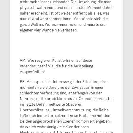
nicht mehr linear zueinander. Die Umgebung, die man
physisch wahrnimmt und die im ersten Moment daher
näher erscheint, ist oft weiter entfernt als alles, was
man digital wahrnehmen kann. Man könnte sich die
ganze Welt ins Wohnzimmer holen und müsste die
eigenen vier Wände nie verlassen.
AM: Wie reagieren KünstlerInnen auf diese
Veränderungen? V.a. die für die Ausstellung
Ausgewählten?
BE: Mein spezielles Interesse gilt der Situation, dass
momentan viele Bereiche der Zivilisation in einer
schlechten Verfassung sind, angefangen von der
Nahrungsmittelproduktion bis zur Ökonomisierung bis
ins letzte Detail, weltweite Sklaverei,
Überbevölkerung, Umweltverschmutzung, die Reihe
ließe sich leider fortsetzen. Diese Probleme mit den
beiden angesprochenen Ebenen kombiniert ergeben,
dass sich wahnsinnig viele KünstlerInnen
Fluchtszenarien, z.B. Utopien bauen. Das schlägt sich