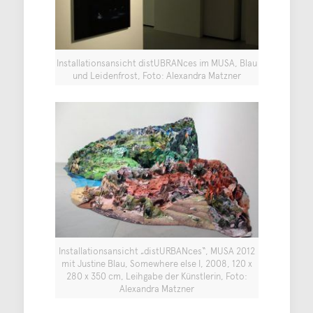
Installationsansicht distUBRANces im MUSA, Blau
und Leidenfrost, Foto: Alexandra Matzner
Installationsansicht „distURBANces“, MUSA 2012
mit Justine Blau, Somewhere else I, 2008, 120 x
280 x 350 cm, Leihgabe der Künstlerin, Foto:
Alexandra Matzner