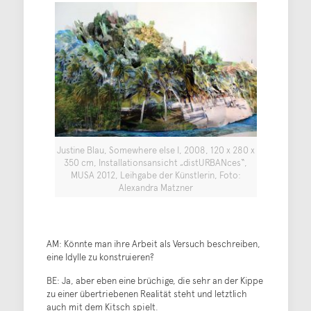
Justine Blau, Somewhere else I, 2008, 120 x 280 x
350 cm, Installationsansicht „distURBANces“,
MUSA 2012, Leihgabe der Künstlerin, Foto:
Alexandra Matzner
AM: Könnte man ihre Arbeit als Versuch beschreiben,
eine Idylle zu konstruieren?
BE: Ja, aber eben eine brüchige, die sehr an der Kippe
zu einer übertriebenen Realität steht und letztlich
auch mit dem Kitsch spielt.