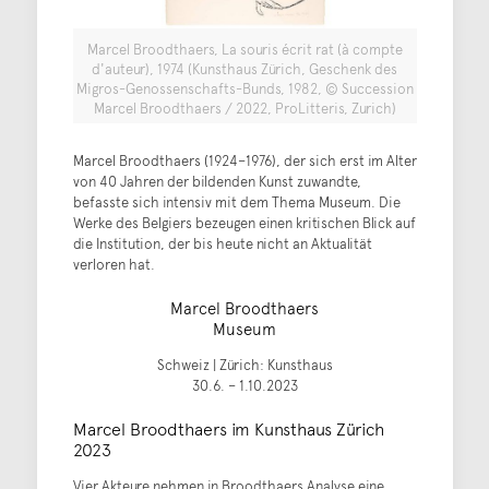
Marcel Broodthaers, La souris écrit rat (à compte
d'auteur), 1974 (Kunsthaus Zürich, Geschenk des
Migros-Genossenschafts-Bunds, 1982, © Succession
Marcel Broodthaers / 2022, ProLitteris, Zurich)
Marcel Broodthaers (1924–1976), der sich erst im Alter
von 40 Jahren der bildenden Kunst zuwandte,
befasste sich intensiv mit dem Thema Museum. Die
Werke des Belgiers bezeugen einen kritischen Blick auf
die Institution, der bis heute nicht an Aktualität
verloren hat.
Marcel Broodthaers
Museum
Schweiz | Zürich: Kunsthaus
30.6. – 1.10.2023
Marcel Broodthaers im Kunsthaus Zürich
2023
Vier Akteure nehmen in Broodthaers Analyse eine