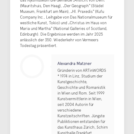
das Rijksmuseum die Gemälde „Ansicht von Delft“
(Mauritshuis, Den Haag), „Der Geograph“ (Städel
Museum, Frankfurt am Main), „Hl. Praxedis“ (Kufu
Company Inc., Leihgabe von Das Nationalmuseum für
westliche Kunst, Tokio) und „Christus im Haus von
Maria und Martha“ (National Galleries of Scotland,
Edinburgh). Die Ergebnisse werden im Jahr 2025
anlässlich der 350. Wiederkehr von Vermeers
Todestag präsentiert.
Alexandra Matzner
Gründerin von ARTinWORDS
* 1974 in Linz, Studium der
Kunstgeschichte,
Geschichte und Romanistik
in Wien und Rom. Seit 1999
Kunstvermittlerin in Wien,
seit 2004 Autorin für
verschiedene
Kunstzeitschriften. Jüngste
Publiktionen entstanden für
das Kunsthaus Zürich, Schirn
Kunsthalle Frankfurt,