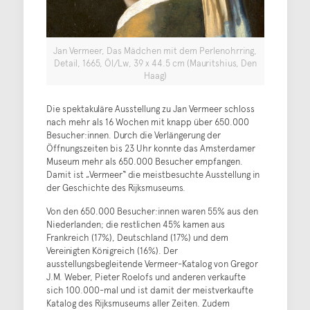
Jan Vermeer, Das Mädchen mit dem Perlenohrring,
Detail, 1665, Öl/Lw, 39 x 44.5 cm (Mauritshius, Den
Haag)
Die spektakuläre Ausstellung zu Jan Vermeer schloss
nach mehr als 16 Wochen mit knapp über 650.000
Besucher:innen. Durch die Verlängerung der
Öffnungszeiten bis 23 Uhr konnte das Amsterdamer
Museum mehr als 650.000 Besucher empfangen.
Damit ist „Vermeer“ die meistbesuchte Ausstellung in
der Geschichte des Rijksmuseums.
Von den 650.000 Besucher:innen waren 55% aus den
Niederlanden; die restlichen 45% kamen aus
Frankreich (17%), Deutschland (17%) und dem
Vereinigten Königreich (16%). Der
ausstellungsbegleitende Vermeer-Katalog von Gregor
J.M. Weber, Pieter Roelofs und anderen verkaufte
sich 100.000-mal und ist damit der meistverkaufte
Katalog des Rijksmuseums aller Zeiten. Zudem