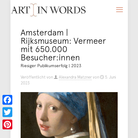
Amsterdam |
Rijksmuseum: Vermeer
mit 650.000
Besucher:innen
Riesiger Publikumserfolg | 2023
Veröffentlicht von
Alexandra Matzner
von
5. Juni
2023
Facebook
Twitter
Pinterest