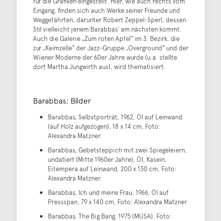
für die Grafiken eingestellt. Hier, wie auch rechts vom
Eingang, finden sich auch Werke seiner Freunde und
Weggefährten, darunter Robert Zeppel-Sperl, dessen
Stil vielleicht jenem Barabbas` am nächsten kommt.
Auch die Galerie „Zum roten Apfel“ im 3. Bezirk, die
zur „Keimzelle“ der Jazz-Gruppe „Overground“ und der
Wiener Moderne der 60er Jahre wurde (u.a. stellte
dort Martha Jungwirth aus), wird thematisiert.
Barabbas: Bilder
Barabbas, Selbstporträt, 1962, Öl auf Leinwand
(auf Holz aufgezogen), 18 x 14 cm, Foto:
Alexandra Matzner.
Barabbas, Gebetsteppich mit zwei Spiegeleiern,
undatiert (Mitte 1960er Jahre), Öl, Kasein,
Eitempera auf Leinwand, 200 x 130 cm, Foto:
Alexandra Matzner.
Barabbas, Ich und meine Frau, 1966, Öl auf
Pressspan, 79 x 140 cm, Foto: Alexandra Matzner.
Barabbas, The Big Bang, 1975 (MUSA), Foto: