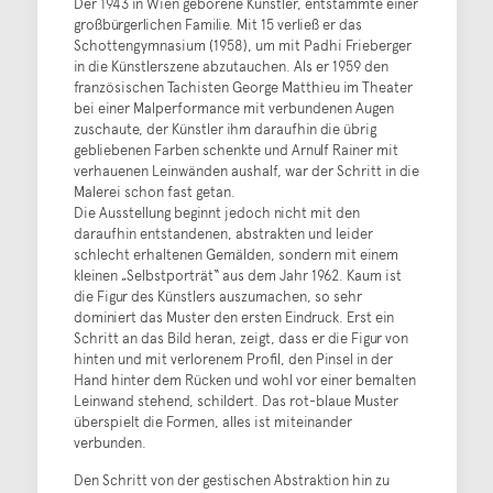
Der 1943 in Wien geborene Künstler, entstammte einer
großbürgerlichen Familie. Mit 15 verließ er das
Schottengymnasium (1958), um mit Padhi Frieberger
in die Künstlerszene abzutauchen. Als er 1959 den
französischen Tachisten George Matthieu im Theater
bei einer Malperformance mit verbundenen Augen
zuschaute, der Künstler ihm daraufhin die übrig
gebliebenen Farben schenkte und Arnulf Rainer mit
verhauenen Leinwänden aushalf, war der Schritt in die
Malerei schon fast getan.
Die Ausstellung beginnt jedoch nicht mit den
daraufhin entstandenen, abstrakten und leider
schlecht erhaltenen Gemälden, sondern mit einem
kleinen „Selbstporträt“ aus dem Jahr 1962. Kaum ist
die Figur des Künstlers auszumachen, so sehr
dominiert das Muster den ersten Eindruck. Erst ein
Schritt an das Bild heran, zeigt, dass er die Figur von
hinten und mit verlorenem Profil, den Pinsel in der
Hand hinter dem Rücken und wohl vor einer bemalten
Leinwand stehend, schildert. Das rot-blaue Muster
überspielt die Formen, alles ist miteinander
verbunden.
Den Schritt von der gestischen Abstraktion hin zu