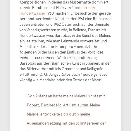
Kompositionen, in denen das Musterhafte dominiert,
konnte Barabbas mit Hilfe von
Friedensreich
Hundertwasser
1960 machen. Er besuchte den gerade
berühmt werdenden Künstler, der 1961 eine Reise nach
Japan antreten und 1962 Österreich auf der Biennale
von Venedig vertreten würde, in Bellême, Frankreich.
Hundertwasser wies Barabbas in die Kunst des Malens
ein, zeigte ihm, wie man Leinwände vorbereitet und
Malmittel – darunter Eitempera – einsetzt. Die
folgenden Bilder lassen den Einfluss des Vorbildes
mehr als nur erahnen. Weitere Inspiration zog
Barabbas aus der islamischen Kunst in Spanien, in der
das Bilderverbot mittels Ornament und Kalligrafie
erfüllt wird. C. G. Jungs „Rotes Buch“ wurde genauso
wichtig wie Mandalas oder den Tatoos der Maori.
„Von Anfang an hatte meine Malerei nichts mit
Popart, Psychedelic-Art usw. zu tun. Meine
Malerei entwickelte sich durch meine
Auseinandersetzung mit den Schnitzereien der