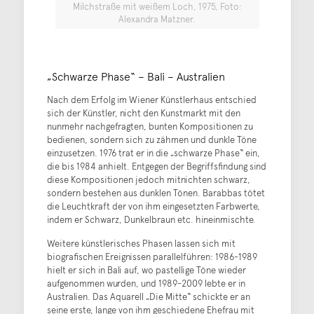
Milchstraße mit weißem Loch, 1975, Foto:
Alexandra Matzner.
„Schwarze Phase“ – Bali – Australien
Nach dem Erfolg im Wiener Künstlerhaus entschied
sich der Künstler, nicht den Kunstmarkt mit den
nunmehr nachgefragten, bunten Kompositionen zu
bedienen, sondern sich zu zähmen und dunkle Töne
einzusetzen. 1976 trat er in die „schwarze Phase“ ein,
die bis 1984 anhielt. Entgegen der Begriffsfindung sind
diese Kompositionen jedoch mitnichten schwarz,
sondern bestehen aus dunklen Tönen. Barabbas tötet
die Leuchtkraft der von ihm eingesetzten Farbwerte,
indem er Schwarz, Dunkelbraun etc. hineinmischte.
Weitere künstlerisches Phasen lassen sich mit
biografischen Ereignissen parallelführen: 1986-1989
hielt er sich in Bali auf, wo pastellige Töne wieder
aufgenommen wurden, und 1989-2009 lebte er in
Australien. Das Aquarell „Die Mitte“ schickte er an
seine erste, lange von ihm geschiedene Ehefrau mit