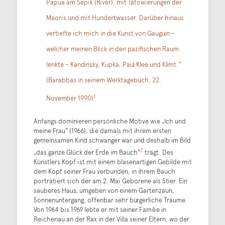
Papua am Sepik (River), mit Tätowierungen der
Maoris und mit Hundertwasser. Darüber hinaus
vertiefte ich mich in die Kunst von Gauguin –
welcher meinen Blick in den pazifischen Raum
lenkte – Kandinsky, Kupka, Paul Klee und Klimt.“
(Barabbas in seinem Werktagebuch, 22.
1
November 1990)
Anfangs dominieren persönliche Motive wie „Ich und
meine Frau“ (1966), die damals mit ihrem ersten
gemeinsamen Kind schwanger war und deshalb im Bild
2
„das ganze Glück der Erde im Bauch“
trägt. Des
Künstlers Kopf ist mit einem blasenartigen Gebilde mit
dem Kopf seiner Frau verbunden, in ihrem Bauch
porträtiert sich der am 2. Mai Geborene als Stier. Ein
sauberes Haus, umgeben von einem Gartenzaun,
Sonnenuntergang, offenbar sehr bürgerliche Träume.
Von 1964 bis 1969 lebte er mit seiner Familie in
Reichenau an der Rax in der Villa seiner Eltern, wo der