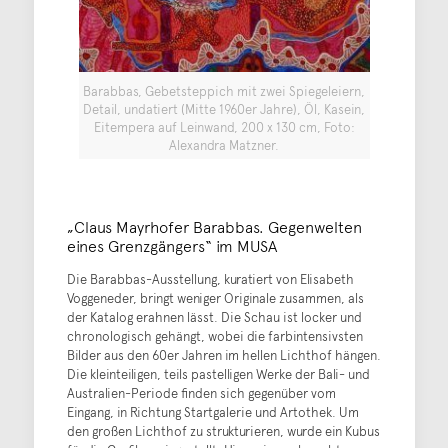
Barabbas, Gebetsteppich mit zwei Spiegeleiern,
Detail, undatiert (Mitte 1960er Jahre), Öl, Kasein,
Eitempera auf Leinwand, 200 x 130 cm, Foto:
Alexandra Matzner.
„Claus Mayrhofer Barabbas. Gegenwelten
eines Grenzgängers“ im MUSA
Die Barabbas-Ausstellung, kuratiert von Elisabeth
Voggeneder, bringt weniger Originale zusammen, als
der Katalog erahnen lässt. Die Schau ist locker und
chronologisch gehängt, wobei die farbintensivsten
Bilder aus den 60er Jahren im hellen Lichthof hängen.
Die kleinteiligen, teils pastelligen Werke der Bali- und
Australien-Periode finden sich gegenüber vom
Eingang, in Richtung Startgalerie und Artothek. Um
den großen Lichthof zu strukturieren, wurde ein Kubus