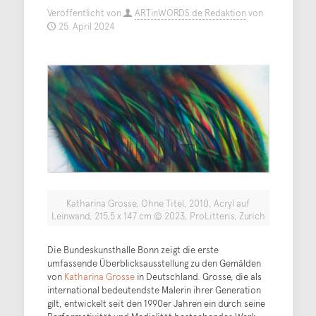
Veröffentlicht von
ARTinWORDS.de Redaktion
von
25. April 2024
Katharina Grosse, Ohne Titel, 2010, Acryl auf
Leinwand, 215,5 x 147 cm © 2023, ProLitteris, Zurich
Die Bundeskunsthalle Bonn zeigt die erste
umfassende Überblicksausstellung zu den Gemälden
von
Katharina Grosse
in Deutschland. Grosse, die als
international bedeutendste Malerin ihrer Generation
gilt, entwickelt seit den 1990er Jahren ein durch seine