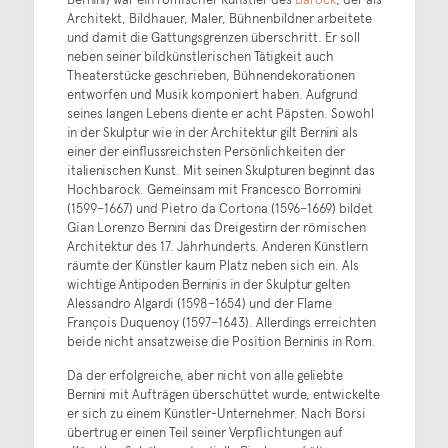
Architekt, Bildhauer, Maler, Bühnenbildner arbeitete
und damit die Gattungsgrenzen überschritt. Er soll
neben seiner bildkünstlerischen Tätigkeit auch
Theaterstücke geschrieben, Bühnendekorationen
entworfen und Musik komponiert haben. Aufgrund
seines langen Lebens diente er acht Päpsten. Sowohl
in der Skulptur wie in der Architektur gilt Bernini als
einer der einflussreichsten Persönlichkeiten der
italienischen Kunst. Mit seinen Skulpturen beginnt das
Hochbarock. Gemeinsam mit Francesco Borromini
(1599–1667) und Pietro da Cortona (1596–1669) bildet
Gian Lorenzo Bernini das Dreigestirn der römischen
Architektur des 17. Jahrhunderts. Anderen Künstlern
räumte der Künstler kaum Platz neben sich ein. Als
wichtige Antipoden Berninis in der Skulptur gelten
Alessandro Algardi (1598–1654) und der Flame
François Duquenoy (1597–1643). Allerdings erreichten
beide nicht ansatzweise die Position Berninis in Rom.
Da der erfolgreiche, aber nicht von alle geliebte
Bernini mit Aufträgen überschüttet wurde, entwickelte
er sich zu einem Künstler-Unternehmer. Nach Borsi
übertrug er einen Teil seiner Verpflichtungen auf