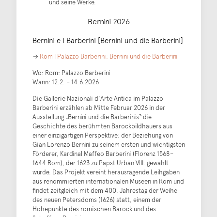
und seine Werke.
Bernini 2026
Bernini e i Barberini [Bernini und die Barberini]
→
Rom | Palazzo Barberini: Bernini und die Barberini
Wo: Rom: Palazzo Barberini
Wann: 12.2. – 14.6.2026
Die Gallerie Nazionali d'Arte Antica im Palazzo
Barberini erzählen ab Mitte Februar 2026 in der
Ausstellung „Bernini und die Barberinis“ die
Geschichte des berühmten Barockbildhauers aus
einer einzigartigen Perspektive: der Beziehung von
Gian Lorenzo Bernini zu seinem ersten und wichtigsten
Förderer, Kardinal Maffeo Barberini (Florenz 1568–
1644 Rom), der 1623 zu Papst Urban VIII. gewählt
wurde. Das Projekt vereint herausragende Leihgaben
aus renommierten internationalen Museen in Rom und
findet zeitgleich mit dem 400. Jahrestag der Weihe
des neuen Petersdoms (1626) statt, einem der
Höhepunkte des römischen Barock und des