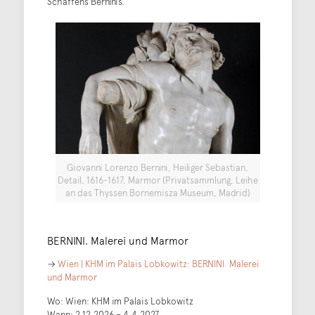
Schaffens Berninis.
Giovanni Lorenzo Bernini, Heiliger Sebastian,
Detail, 1616-1617, Marmor (Privatsammlung, Leihe
an das Thyssen Bornemisza Museum, Madrid)
BERNINI. Malerei und Marmor
→
Wien | KHM im Palais Lobkowitz: BERNINI. Malerei
und Marmor
Wo: Wien: KHM im Palais Lobkowitz
Wann: 2.12.2026 – 4.4.2027