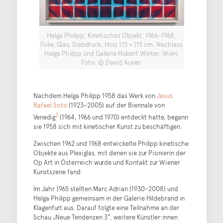
Helga Philipp, Kinetisches Objekt, 1966–1968,
Folie, Glas, Siebdruck, Holz 115 × 115 cm, Nachlass
Helga Philipp und Galerie Hubert Winter, Wien,
Foto: © David Auner.
Nachdem Helga Philipp 1958 das Werk von
Jesus
Rafael Soto
(1923–2005) auf der Biennale von
2
Venedig
(1964, 1966 und 1970) entdeckt hatte, begann
sie 1958 sich mit kinetischer Kunst zu beschäftigen.
Zwischen 1962 und 1968 entwickelte Philipp kinetische
Objekte aus Plexiglas, mit denen sie zur Pionierin der
Op Art in Österreich wurde und Kontakt zur Wiener
Kunstszene fand.
Im Jahr 1965 stellten Marc Adrian (1930–2008) und
Helga Philipp gemeinsam in der Galerie Hildebrand in
Klagenfurt aus. Darauf folgte eine Teilnahme an der
Schau „Neue Tendenzen 3“, weitere Künstler:innen