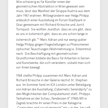
Wie schwierig es für Künstler:innen der
geometrischen Abstraktion in Wien gewesen sein
muss, lässt das Manifest der Gruppe Austria aus dem
Jahr 1967 erahnen. Mitbegründerin war Helga Philipp
anlässlich einer Ausstellung im Forum Stadtpark in
Graz gemeinsam mit Richard Kriesche und Jorrit
Tornquist. Sie wollten „kundtun: dass es uns gibt, dass
es uns in österreich gibt, dass es uns schön lange in
3
österreich gib.“
Marc Adrian und nur wenig später
Helga Philipp gingen Fragestellungen zu Phänomenen
optischer Täuschungen (Wahrnehmung vs. Erkenntnis)
nach. Die Beschäftigung mit geometrischen
Grundformen bildete die Basis für Arbeiten in Serien
und Kunstwerke, die sich verändern, sobald man sich
vor ihnen bewegt.
1968 stellte Philipp zusammen mit Marc Adrian und
Richard Kriesche in der Galerie nächst St. Stephan
aus. Im Sommer fand im ICA London unter Beteiligung
von Adrian die Ausstellung „Cybernetic Serendipity“ zu
den Möglichkeiten der Computerkunst statt. Philipps
Teilnahme an der Schau „Tendenzen 4“ (1968/69) in
Zagreb brachte ihr einen Preis in der Kategorie
„Computers and visual research“ ein – in der Jury saß