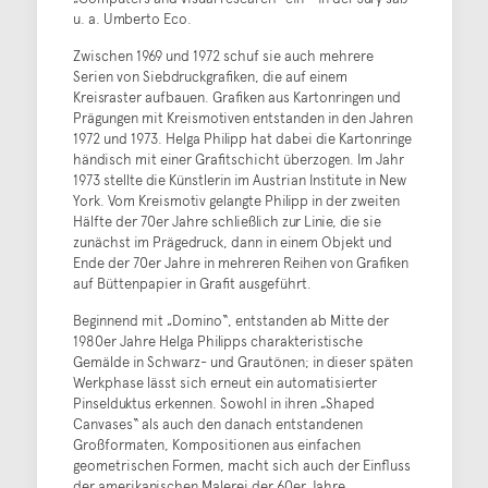
u. a. Umberto Eco.
Zwischen 1969 und 1972 schuf sie auch mehrere
Serien von Siebdruckgrafiken, die auf einem
Kreisraster aufbauen. Grafiken aus Kartonringen und
Prägungen mit Kreismotiven entstanden in den Jahren
1972 und 1973. Helga Philipp hat dabei die Kartonringe
händisch mit einer Grafitschicht überzogen. Im Jahr
1973 stellte die Künstlerin im Austrian Institute in New
York. Vom Kreismotiv gelangte Philipp in der zweiten
Hälfte der 70er Jahre schließlich zur Linie, die sie
zunächst im Prägedruck, dann in einem Objekt und
Ende der 70er Jahre in mehreren Reihen von Grafiken
auf Büttenpapier in Grafit ausgeführt.
Beginnend mit „Domino“, entstanden ab Mitte der
1980er Jahre Helga Philipps charakteristische
Gemälde in Schwarz- und Grautönen; in dieser späten
Werkphase lässt sich erneut ein automatisierter
Pinselduktus erkennen. Sowohl in ihren „Shaped
Canvases“ als auch den danach entstandenen
Großformaten, Kompositionen aus einfachen
geometrischen Formen, macht sich auch der Einfluss
der amerikanischen Malerei der 60er Jahre