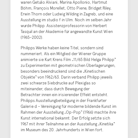
waren Getulio Alviani, Marina Apollonio, Hartmut
Böhm, François Morellet, Otto Piene, Bridget Riley,
Erwin Thorn oder Ludwig Wilding in Zagreb, und eine
Ausstellung im studio f in Ulm. Noch im selben Jahr
wurde Philipp Assistenzprofessorin von Herbert
Tasquil an der Akademie für angewandte Kunst Wien
(1965–2002).
Philipps Werke haben keine Titel, sondern sind
nummeriert. Als ein Mitglied der Wiener Gruppe
animierte sie Kurt Krens Film „11/65 Bild Helga Philipp“
zu Experimenten mit geometrischen Überlagerungen,
besonders beeindruckend sind die „Kinetischen
Objekte“ von 1962/63. Darin verband Philipp jeweils
zwei schwarze Siebdrucke auf Plexiglas so
miteinander, dass durch Bewegung der
Betrachter:innen ein irisierender Effekt entsteht.
Philipps Ausstellungbeteiligung in der Frankfurter
Galerie d – Vereinigung für moderne bildende Kunst im
Rahmen der Ausstellung „Op-Pop“ (1966) machte ihre
Kunst international bekannt. Der Erfolg setzte sich
1967 mit ihrer Teilnahme an der Ausstellung „Kinetika“
im Museum des 20. Jahrhunderts in Wien fort.