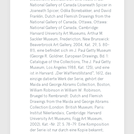
National Gallery of Canada (Joaneath Spicer in
Joaneath Spicer, Odilia Bonebakker, and David
Franklin, Dutch and Flemish Drawings from the
National Gallery of Canada, Ottawa, Ottawa:
National Gallery of Canada, Cambridge:
Harvard University Art Museums, Arthur M.
Sackler Museum, Fredericton, New Brunswick:
Beaverbrook Art Gallery, 2004, Kat. 29, S. 80–
81), eine befindet sich im J. Paul Getty Museum
(George R. Goldner, European Drawings, Bd. 1:
Catalogue of the Collections, The J. Paul Getty
Museum, Los Angeles 1988, Kat. 125), und eine
ist in Harvard. „Der Waffenstillstand“, 1612, das
einzige datierte Werk der Serie, gehört der
Maida and George Abrams Collection, Boston;
William Robinson in William W. Robinson,
Bruegel to Rembrandt: Dutch and Flemish
Drawings from the Maida and George Abrams
Collection (London: British Museum; Paris:
Institut Néerlandais; Cambridge: Harvard
University Art Museums, Fogg Art Museum,
2002), Kat.-Nr. 27, S. 78–79. Eine Komposition
der Serie ist nur durch eine Kopie bekannt;