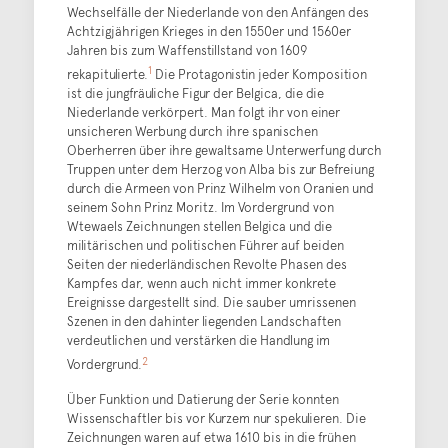
Wechselfälle der Niederlande von den Anfängen des
Achtzigjährigen Krieges in den 1550er und 1560er
Jahren bis zum Waffenstillstand von 1609
1
rekapitulierte.
Die Protagonistin jeder Komposition
ist die jungfräuliche Figur der Belgica, die die
Niederlande verkörpert. Man folgt ihr von einer
unsicheren Werbung durch ihre spanischen
Oberherren über ihre gewaltsame Unterwerfung durch
Truppen unter dem Herzog von Alba bis zur Befreiung
durch die Armeen von Prinz Wilhelm von Oranien und
seinem Sohn Prinz Moritz. Im Vordergrund von
Wtewaels Zeichnungen stellen Belgica und die
militärischen und politischen Führer auf beiden
Seiten der niederländischen Revolte Phasen des
Kampfes dar, wenn auch nicht immer konkrete
Ereignisse dargestellt sind. Die sauber umrissenen
Szenen in den dahinter liegenden Landschaften
verdeutlichen und verstärken die Handlung im
2
Vordergrund.
Über Funktion und Datierung der Serie konnten
Wissenschaftler bis vor Kurzem nur spekulieren. Die
Zeichnungen waren auf etwa 1610 bis in die frühen