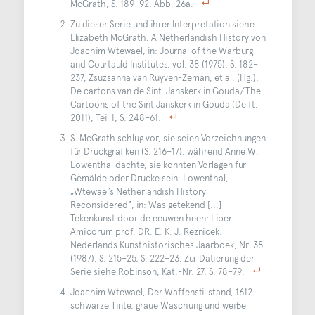
McGrath, S. 189–92, Abb. 26a.
Zu dieser Serie und ihrer Interpretation siehe
Elizabeth McGrath, A Netherlandish History von
Joachim Wtewael, in: Journal of the Warburg
and Courtauld Institutes, vol. 38 (1975), S. 182–
237; Zsuzsanna van Ruyven-Zeman, et al. (Hg.),
De cartons van de Sint-Janskerk in Gouda/The
Cartoons of the Sint Janskerk in Gouda (Delft,
2011), Teil 1, S. 248–61.
S. McGrath schlug vor, sie seien Vorzeichnungen
für Druckgrafiken (S. 216–17), während Anne W.
Lowenthal dachte, sie könnten Vorlagen für
Gemälde oder Drucke sein. Lowenthal,
„Wtewael’s Netherlandish History
Reconsidered“, in: Was getekend [...]
Tekenkunst door de eeuwen heen: Liber
Amicorum prof. DR. E. K. J. Reznicek.
Nederlands Kunsthistorisches Jaarboek, Nr. 38
(1987), S. 215–25, S. 222–23, Zur Datierung der
Serie siehe Robinson, Kat.-Nr. 27, S. 78–79.
Joachim Wtewael, Der Waffenstillstand, 1612.
schwarze Tinte, graue Waschung und weiße