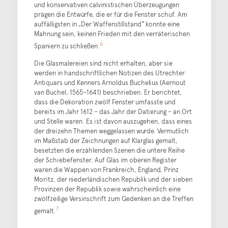
und konservativen calvinistischen Überzeugungen
prägen die Entwürfe, die er für die Fenster schuf. Am
auffälligsten in „Der Waffenstillstand“ konnte eine
Mahnung sein, keinen Frieden mit den verräterischen
6
Spaniern zu schließen.
Die Glasmalereien sind nicht erhalten, aber sie
werden in handschriftlichen Notizen des Utrechter
Antiquars und Kenners Arnoldus Buchelius (Aernout
van Buchel, 1565–1641) beschrieben. Er berichtet,
dass die Dekoration zwölf Fenster umfasste und
bereits im Jahr 1612 – das Jahr der Datierung – an Ort
und Stelle waren. Es ist davon auszugehen, dass eines
der dreizehn Themen weggelassen wurde. Vermutlich
im Maßstab der Zeichnungen auf Klarglas gemalt,
besetzten die erzählenden Szenen die untere Reihe
der Schiebefenster. Auf Glas im oberen Register
waren die Wappen von Frankreich, England, Prinz
Moritz, der niederländischen Republik und der sieben
Provinzen der Republik sowie wahrscheinlich eine
zwölfzeilige Versinschrift zum Gedenken an die Treffen
7
gemalt.