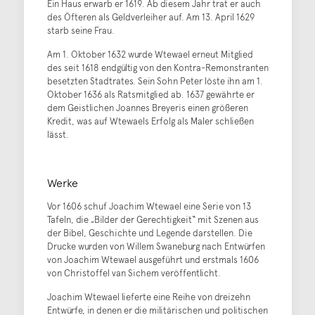
Ein Haus erwarb er 1619. Ab diesem Jahr trat er auch
des Öfteren als Geldverleiher auf. Am 13. April 1629
starb seine Frau.
Am 1. Oktober 1632 wurde Wtewael erneut Mitglied
des seit 1618 endgültig von den Kontra-Remonstranten
besetzten Stadtrates. Sein Sohn Peter löste ihn am 1.
Oktober 1636 als Ratsmitglied ab. 1637 gewährte er
dem Geistlichen Joannes Breyeris einen größeren
Kredit, was auf Wtewaels Erfolg als Maler schließen
lässt.
Werke
Vor 1606 schuf Joachim Wtewael eine Serie von 13
Tafeln, die „Bilder der Gerechtigkeit“ mit Szenen aus
der Bibel, Geschichte und Legende darstellen. Die
Drucke wurden von Willem Swaneburg nach Entwürfen
von Joachim Wtewael ausgeführt und erstmals 1606
von Christoffel van Sichem veröffentlicht.
Joachim Wtewael lieferte eine Reihe von dreizehn
Entwürfe, in denen er die militärischen und politischen