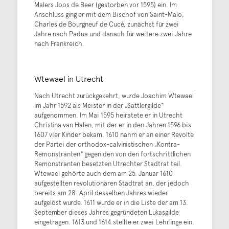
Malers Joos de Beer (gestorben vor 1595) ein. Im
Anschluss ging er mit dem Bischof von Saint-Malo,
Charles de Bourgneuf de Cucé, zunächst für zwei
Jahre nach Padua und danach für weitere zwei Jahre
nach Frankreich.
Wtewael in Utrecht
Nach Utrecht zurückgekehrt, wurde Joachim Wtewael
im Jahr 1592 als Meister in der „Sattlergilde“
aufgenommen. Im Mai 1595 heiratete er in Utrecht
Christina van Halen, mit der er in den Jahren 1596 bis
1607 vier Kinder bekam. 1610 nahm er an einer Revolte
der Partei der orthodox-calvinistischen „Kontra-
Remonstranten“ gegen den von den fortschrittlichen
Remonstranten besetzten Utrechter Stadtrat teil.
Wtewael gehörte auch dem am 25. Januar 1610
aufgestellten revolutionären Stadtrat an, der jedoch
bereits am 28. April desselben Jahres wieder
aufgelöst wurde. 1611 wurde er in die Liste der am 13.
September dieses Jahres gegründeten Lukasgilde
eingetragen. 1613 und 1614 stellte er zwei Lehrlinge ein.