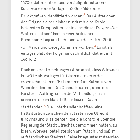
1620er Jahre datiert und vorläufig als autonome
Kunstwerke oder Vorlagen für Gemälde oder
3
Druckgrafiken identifiziert worden.
Das Auftauchen
des Originals einer bisher nur durch eine Kopie
bekannten Komposition löste eine dieser Fragen: „Der
Waffenstillstand“ kam in einer britischen
Privatsammlung ans Licht und wurde im Jahr 2000
4
von Maida und Georg Abrams erworben.
Es ist als
einziges Blatt der Folge handschriftlich datiert mit
„Ao 1612“.
Dank neuerer Forschungen ist bekannt, dass Wtewaels
Entwürfe als Vorlagen für Glasmalereien in der
vroedschapskamer (Ratskammer) im Rathaus von
Woerden dienten. Die Generalstaaten gaben die
Fenster in Auftrag, um an die Verhandlungen zu
erinnern, die im März 1610 in diesem Raum
5
stattfanden.
Die Unterhändler hofften, eine
Pattsituation zwischen den Staaten von Utrecht
(Provinz) und Dissidenten, die die Kontrolle über die
Regierung der Stadt Utrecht übernommen hatten, zu
lösen. Wtewael beteiligte sich am Putsch und saß im
aufständischen Stadtrat. Seine kriegsunterstützenden