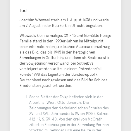
Tod
Joachim Wtewael starb am 1. August 1638 und wurde
am 7. August in der Buurkerk in Utrecht begraben.
Wtewaels kleinformatiges (21 × 15 cm) Gemälde Heilige
Familie stand in den 1990er Jahren im Mittelpunkt
einer internationalen juristischen Auseinandersetzung,
als das Bild, das bis 1945 in den herzoglichen
Sammlungen in Gotha hing und dann als Beutekunst in
der Sowjetunion verschwand, bei Sotheby’s
versteigert werden sollte. In einem Präzedenzfall
konnte 1998 das Eigentum der Bundesrepublik
Deutschland nachgewiesen und das Bild für Schloss
Friedenstein gesichert werden.
Sechs Blätter der Folge befinden sich in der
Albertina, Wien; Otto Benesch, Die
Zeichnungen der niederländischen Schulen des
XV. und XVL. Jahrhunderts (Wien 1928), Katzen.
412–17, S. 39–40. Von den drei von McGrath
zitierten Zeichnungen in der Sammlung Perman,
Stockholm, befindet sich eine heute in der