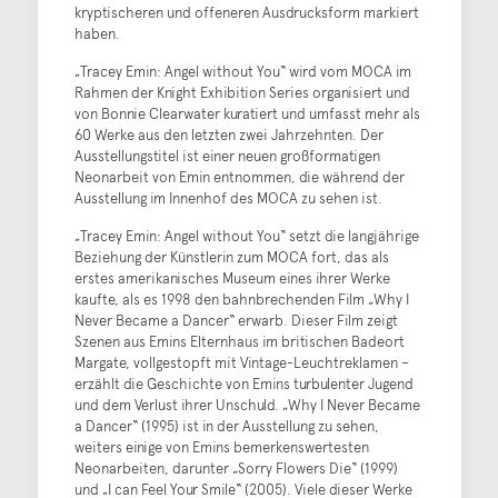
kryptischeren und offeneren Ausdrucksform markiert
haben.
„Tracey Emin: Angel without You“ wird vom MOCA im
Rahmen der Knight Exhibition Series organisiert und
von Bonnie Clearwater kuratiert und umfasst mehr als
60 Werke aus den letzten zwei Jahrzehnten. Der
Ausstellungstitel ist einer neuen großformatigen
Neonarbeit von Emin entnommen, die während der
Ausstellung im Innenhof des MOCA zu sehen ist.
„Tracey Emin: Angel without You“ setzt die langjährige
Beziehung der Künstlerin zum MOCA fort, das als
erstes amerikanisches Museum eines ihrer Werke
kaufte, als es 1998 den bahnbrechenden Film „Why I
Never Became a Dancer“ erwarb. Dieser Film zeigt
Szenen aus Emins Elternhaus im britischen Badeort
Margate, vollgestopft mit Vintage-Leuchtreklamen –
erzählt die Geschichte von Emins turbulenter Jugend
und dem Verlust ihrer Unschuld. „Why I Never Became
a Dancer“ (1995) ist in der Ausstellung zu sehen,
weiters einige von Emins bemerkenswertesten
Neonarbeiten, darunter „Sorry Flowers Die“ (1999)
und „I can Feel Your Smile“ (2005). Viele dieser Werke