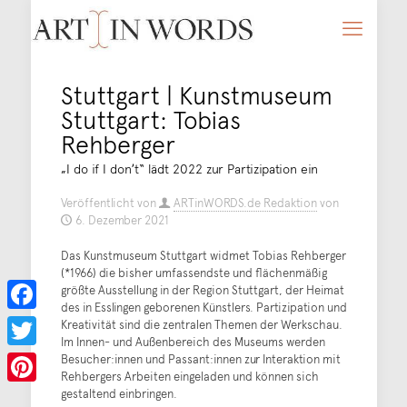
Stuttgart | Kunstmuseum
Stuttgart: Tobias
Rehberger
„I do if I donʼt“ lädt 2022 zur Partizipation ein
Veröffentlicht von
ARTinWORDS.de Redaktion
von
6. Dezember 2021
Das Kunstmuseum Stuttgart widmet Tobias Rehberger
(*1966) die bisher umfassendste und flächenmäßig
größte Ausstellung in der Region Stuttgart, der Heimat
des in Esslingen geborenen Künstlers. Partizipation und
Facebook
Kreativität sind die zentralen Themen der Werkschau.
Im Innen- und Außenbereich des Museums werden
Besucher:innen und Passant:innen zur Interaktion mit
Twitter
Rehbergers Arbeiten eingeladen und können sich
gestaltend einbringen.
Pinterest