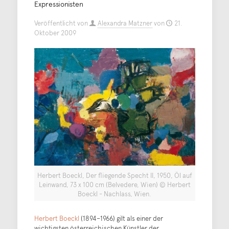
Expressionisten
Veröffentlicht von
Alexandra Matzner
von
21.
Oktober 2009
Herbert Boeckl, Der fliegende Specht II, 1950, Öl auf
Leinwand, 73 x 100 cm (Belvedere, Wien) © Herbert
Boeckl - Nachlass, Wien.
Herbert Boeckl
(1894–1966) gilt als einer der
wichtigsten österreichischen Künstler der