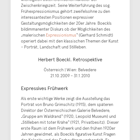
Zwischenkriegszeit. Seine Weiterführung des sog.
Frühexpressionismus gehört zweifelsohne zu den
interessantesten Positionen expressiver
Gestaltungsmöglichkeiten der 20er Jahre. Boeckls
bildimmanenter Diskurs ob der Möglichkeiten des
„malerischen
Expressionismus
“ (Gerhard Schmidt)
operiert dabei mit den klassischen Themen der Kunst
– Porträt, Landschaft und Stillleben.
Herbert Boeckl. Retrospektive
Österreich | Wien: Belvedere
21.10.2009 – 31.1.2010
Expressives Frühwerk
Als erste wichtige Werke zeigt die Ausstellung das
Porträt von Bruno Grimschitz (1915), dem späteren
Direktor der Österreichischen Galerie Belvedere,
„Gruppe am Waldrand“ (1920, Leopold Museum) und
„Stillleben mit toter Krähe“ (1921, Privatbesitz). Dieser
erste Raum ist dem Frühwerk und den frühen 1920er
Jahren gewidmet, als Boeckls figurative Kunst Fragen
des Kolorits und des Farbauftrags verhandelt. Es