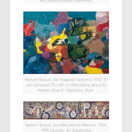
am Landesmuseum Joanneum)
Herbert Boeckl, Der fliegende Specht II, 1950, Öl
auf Leinwand, 73 x 100 cm (Belvedere, Wien) ©
Herbert Boeckl – Nachlass, Wien.
Herbert Boeckl, Die Welt und der Mensch, 1956-
1958 (Gobelin, Wr Stadthalle)