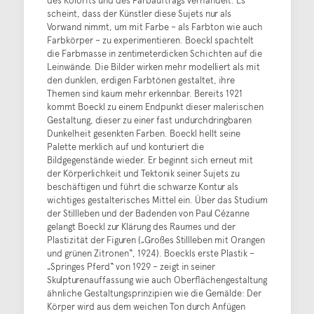
scheint, dass der Künstler diese Sujets nur als
Vorwand nimmt, um mit Farbe – als Farbton wie auch
Farbkörper – zu experimentieren. Boeckl spachtelt
die Farbmasse in zentimeterdicken Schichten auf die
Leinwände. Die Bilder wirken mehr modelliert als mit
den dunklen, erdigen Farbtönen gestaltet, ihre
Themen sind kaum mehr erkennbar. Bereits 1921
kommt Boeckl zu einem Endpunkt dieser malerischen
Gestaltung, dieser zu einer fast undurchdringbaren
Dunkelheit gesenkten Farben. Boeckl hellt seine
Palette merklich auf und konturiert die
Bildgegenstände wieder. Er beginnt sich erneut mit
der Körperlichkeit und Tektonik seiner Sujets zu
beschäftigen und führt die schwarze Kontur als
wichtiges gestalterisches Mittel ein. Über das Studium
der Stillleben und der Badenden von Paul Cézanne
gelangt Boeckl zur Klärung des Raumes und der
Plastizität der Figuren („Großes Stillleben mit Orangen
und grünen Zitronen“, 1924). Boeckls erste Plastik –
„Springes Pferd“ von 1929 – zeigt in seiner
Skulpturenauffassung wie auch Oberflächengestaltung
ähnliche Gestaltungsprinzipien wie die Gemälde: Der
Körper wird aus dem weichen Ton durch Anfügen