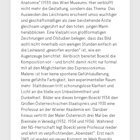
Anatomie“ (1931) des Wien Museums. Hier verblüfft
nicht mehr die Gestaltung, sondern das Thema. Das
Ausweiden des Leichnams erscheint umso wuchtiger
und geschäftsmäßiger als zwei beistehende Ärzte
gleichsam ungerührt auf den toten, jungen Mann
herabblicken. Eine Vielzahl von großformatigen
Zeichnungen und Ölstudien belegen, dass das Bild
wohl nicht innerhalb von wenigen Stunden einfach an
die Leinwand „geworfen worden“ ist, wie ein
Augenzeuge berichtet. Akribisch bereitet Boeckl die
Komposition vor – und bricht damit nicht nur formal
mit all den Möglichkeiten des Expressionismus.
Malerei ist hier keine spontane Gefühlsäußerung,
keine gefühlte Farbigkeit, kein experimenteller Raum
mehr. Stattdessen tritt schonungslose Klarheit und
Licht an die Stelle von Unbestimmtheit und
Dunkelheit. Bilder wie dieses bringen Boeckl 1934 den
Großen Österreichischen Staatspreis und 1935 eine
Professur an der Wiener Akademie ein. Darüber
hinaus vertritt der Maler Österreich drei Mal bei der
Biennale in Venedig (1932, 1934 und 1936). Während
der NS-Herrschaft legt Boeckl seine Professur nieder
und lehrt im verpflichtenden „Abendakt“. Erst nach
1945 ist wieder ein neues Konzept im Werk Boeckls