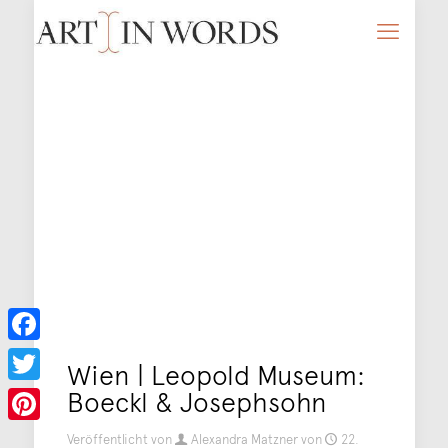
Facebook
Wien | Leopold Museum:
Boeckl & Josephsohn
Twitter
Pinterest
Veröffentlicht von
Alexandra Matzner
von
22.