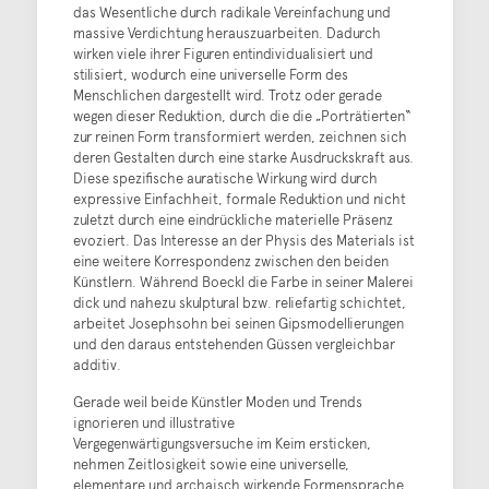
das Wesentliche durch radikale Vereinfachung und
massive Verdichtung herauszuarbeiten. Dadurch
wirken viele ihrer Figuren entindividualisiert und
stilisiert, wodurch eine universelle Form des
Menschlichen dargestellt wird. Trotz oder gerade
wegen dieser Reduktion, durch die die „Porträtierten“
zur reinen Form transformiert werden, zeichnen sich
deren Gestalten durch eine starke Ausdruckskraft aus.
Diese spezifische auratische Wirkung wird durch
expressive Einfachheit, formale Reduktion und nicht
zuletzt durch eine eindrückliche materielle Präsenz
evoziert. Das Interesse an der Physis des Materials ist
eine weitere Korrespondenz zwischen den beiden
Künstlern. Während Boeckl die Farbe in seiner Malerei
dick und nahezu skulptural bzw. reliefartig schichtet,
arbeitet Josephsohn bei seinen Gipsmodellierungen
und den daraus entstehenden Güssen vergleichbar
additiv.
Gerade weil beide Künstler Moden und Trends
ignorieren und illustrative
Vergegenwärtigungsversuche im Keim ersticken,
nehmen Zeitlosigkeit sowie eine universelle,
elementare und archaisch wirkende Formensprache