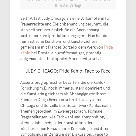
(Prestel Verlag)
Seit 1971 ist Judy Chicago als eine Vorkämpferin für
Frauenrechte und Gleichbehandlung berühmt, die
sich seither unerlässlich für die Anerkennung
weiblicher Kunstproduktion engagiert. Nun hat die
feministische Künstlerin und Kunsterzieherin
gemeinsam mit Frances Borzello dem Werk von
Frida
Kahlo
bei Prestel ein großformatiges, prächtig
aufgemachtes, bibliophiles Monument gesetzt.
JUDY CHICAGO: Frida Kahlo: Face to Face
Abseits biographischer Lesarten, die die Kahlo-
Forschung m.E. noch immer zu stark dominiert und
die Künstlerin gleichsam als Abhängige von ihrem
Ehemann Diego Rivera beschreibt, analysieren
Chicago und Borzello das Gesamtwerk Kahlos nach
Themen geordnet im Zweiergespräch. Formale
Fragestellungen, wie Farbwahl und Komposition,
stehen dabei neben der Konstruktion der
künstlerischen Person, ihrer Kosmologie und ihrem
Symbolismus im Zentrum der Diskussion. „Face to