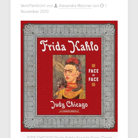
Veröffentlicht von
Alexandra Matzner
von
1.
November 2010
JUDY CHICAGO Frida Kahlo Face to Face, Cover